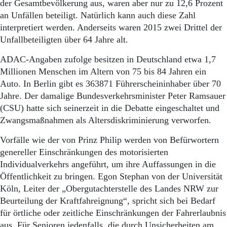
Aktuelle Ausgabe
der Gesamtbevölkerung aus, waren aber nur zu 12,6 Prozent
Abonnenten-Login
an Unfällen beteiligt. Natürlich kann auch diese Zahl
Abonnent werden
interpretiert werden. Anderseits waren 2015 zwei Drittel der
Abo Prämien
Unfallbeteiligten über 64 Jahre alt.
Archiv
Mediadaten
ADAC-Angaben zufolge besitzen in Deutschland etwa 1,7
Millionen Menschen im Altern von 75 bis 84 Jahren ein
Kontakt
Auto. In Berlin gibt es 363871 Führerscheininhaber über 70
Impressum
Jahre. Der damalige Bundesverkehrsminister Peter Ramsauer
Datenschutz
(CSU) hatte sich seinerzeit in die Debatte eingeschaltet und
Zwangsmaßnahmen als Altersdiskriminierung verworfen.
Vorfälle wie der von Prinz Philip werden von Befürwortern
genereller Einschränkungen des motorisierten
Individualverkehrs angeführt, um ihre Auffassungen in die
Öffentlichkeit zu bringen. Egon Stephan von der Universität
Köln, Leiter der „Obergutachterstelle des Landes NRW zur
Beurteilung der Kraftfahreignung“, spricht sich bei Bedarf
für örtliche oder zeitliche Einschränkungen der Fahrerlaubnis
aus. Für Senioren jedenfalls, die durch Unsicherheiten am