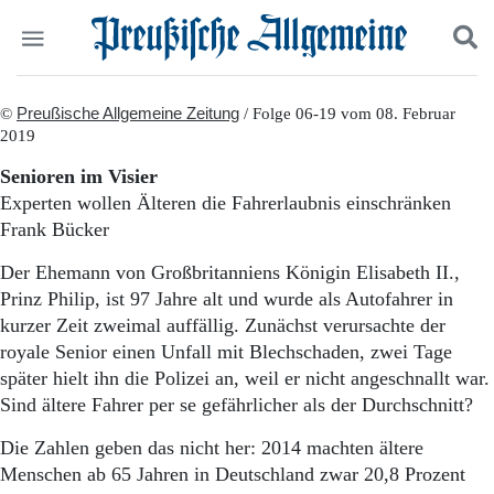
Politik
©
Preußische Allgemeine Zeitung
Suchen und finden
/ Folge 06-19 vom 08. Februar
2019
Kultur
Wirtschaft
Senioren im Visier
Panorama
Experten wollen Älteren die Fahrerlaubnis einschränken
Gesellschaft
Frank Bücker
Leben
Geschichte
Der Ehemann von Großbritanniens Königin Elisabeth II.,
Ostpreußen
Prinz Philip, ist 97 Jahre alt und wurde als Autofahrer in
Pommern
kurzer Zeit zweimal auffällig. Zunächst verursachte der
Berlin-Brandenburg
royale Senior einen Unfall mit Blechschaden, zwei Tage
Schlesien
später hielt ihn die Polizei an, weil er nicht angeschnallt war.
Danzig und Westpreußen
Sind ältere Fahrer per se gefährlicher als der Durchschnitt?
Bücher
Die Zahlen geben das nicht her: 2014 machten ältere
Start
Wer wir sind
Menschen ab 65 Jahren in Deutschland zwar 20,8 Prozent