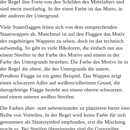
Aktuelle Ausgabe
der Regel ihre Form von den Schilden des Mittelalters und
Abonnenten-Login
sind meist zweifarbig. In der einen Farbe ist das Motiv, in
Abonnent werden
der anderen der Untergrund.
Abo Prämien
Archiv
Viele Staatsflaggen leiten sich von dem entsprechenden
Mediadaten
Staatswappen ab. Manchmal ist auf den Flaggen das Motiv
des zugehörigen Wappens zu sehen, doch ist das technisch
Kontakt
aufwendig. So gibt es viele Bikoloren, die einfach nur aus
Impressum
einem Streifen in der Farbe des Motivs und einem in der
Datenschutz
Farbe des Untergrunds bestehen. Die Farbe des Motivs ist in
der Regel die obere, die des Untergrunds die untere.
Preußens Flagge ist ein gutes Beispiel. Das Wappen zeigt
einen schwarzen Adler auf weißem/silbernem Grund, die
dazugehörige Flagge besteht aus einem oberen schwarzen
und einem unteren weißen Streifen.
Die Farben über- statt nebeneinander zu platzieren bietet eine
Reihe von Vorteilen. In der Regel wird keine Farbe für sich
genommen als Staatssymbol empfunden, erst die Mischung
macht es. Bei Streifen übereinander sind die Grenznähte