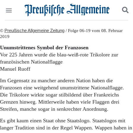
Politik
©
Preußische Allgemeine Zeitung
Suchen und finden
/ Folge 06-19 vom 08. Februar
2019
Kultur
Wirtschaft
Unumstrittenes Symbol der Franzosen
Panorama
Vor 225 Jahren wurde die blau-weiß-rote Trikolore zur
Gesellschaft
französischen Nationalflagge
Leben
Manuel Ruoff
Geschichte
Ostpreußen
Im Gegensatz zu mancher anderen Nation haben die
Pommern
Franzosen eine weitgehend unumstrittene Nationalflagge.
Berlin-Brandenburg
Die Trikolore wirkte sogar stilbildend über Frankreichs
Schlesien
Grenzen hinweg. Mittlerweile haben viele Flaggen drei
Danzig und Westpreußen
Streifen, manche sogar in senkrechter Anordnung.
Bücher
Es gibt kaum einen Staat ohne Staatslogo. Staatslogos mit
Start
Wer wir sind
langer Tradition sind in der Regel Wappen. Wappen haben in