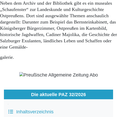
Aktuelle Ausgabe
Neben dem Archiv und der Bibliothek gibt es ein museales
Abonnenten-Login
„Schaufenster“ zur Landeskunde und Kulturgeschichte
Abonnent werden
Ostpreußens. Dort sind ausgewählte Themen anschaulich
Abo Prämien
dargestellt: Darunter zum Beispiel das Bernsteinkabinett, das
Archiv
Königsberger Bürgerzimmer, Ostpreußen im Kartenbild,
Mediadaten
historische Jagdwaffen, Cadiner Majolika, die Geschichte der
Kontakt
Salzburger Exulanten, ländliches Leben und Schaffen oder
Impressum
eine Gemälde-
Datenschutz
galerie.
Die aktuelle PAZ 32/2026
Inhaltsverzeichnis