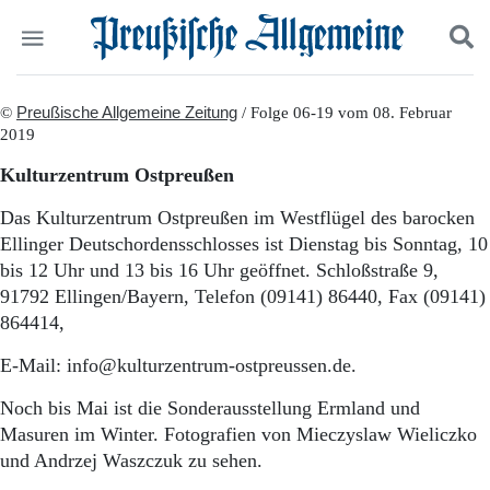
Politik
©
Preußische Allgemeine Zeitung
Suchen und finden
/ Folge 06-19 vom 08. Februar
2019
Kultur
Wirtschaft
Kulturzentrum Ostpreußen
Panorama
Gesellschaft
Das Kulturzentrum Ostpreußen im Westflügel des barocken
Leben
Ellinger Deutschordensschlosses ist Dienstag bis Sonntag, 10
Geschichte
bis 12 Uhr und 13 bis 16 Uhr geöffnet. Schloßstraße 9,
Ostpreußen
91792 Ellingen/Bayern, Telefon (09141) 86440, Fax (09141)
Pommern
864414,
Berlin-Brandenburg
Schlesien
E-Mail: info@kulturzentrum-ostpreussen.de.
Danzig und Westpreußen
Bücher
Noch bis Mai ist die Sonderausstellung Ermland und
Masuren im Winter. Fotografien von Mieczyslaw Wieliczko
Start
und Andrzej Waszczuk zu sehen.
Wer wir sind