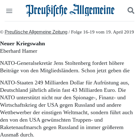
Politik
©
Preußische Allgemeine Zeitung
Suchen und finden
/ Folge 16-19 vom 19. April 2019
Kultur
Neuer Kriegswahn
Wirtschaft
Eberhard Hamer
Panorama
Gesellschaft
NATO-Generalsekretär Jens Stoltenberg fordert höhere
Leben
Beiträge von den Mitgliedsländern. Schon jetzt geben die
Geschichte
Ostpreußen
NATO-Staaten 249 Milliarden Dollar für Aufrüstung aus,
Pommern
Deutschland jährlich allein fast 43 Milliarden Euro. Die
Berlin-Brandenburg
NATO unterstützt nicht nur den Spionage-, Finanz- und
Schlesien
Wirtschaftskrieg der USA gegen Russland und andere
Danzig und Westpreußen
Wettbewerber der einstigen Weltmacht, sondern führt auch
Bücher
den von den USA gewünschten Truppen- und
Start
Raketenaufmarsch gegen Russland in immer größerem
Wer wir sind
Ausmaß durch.