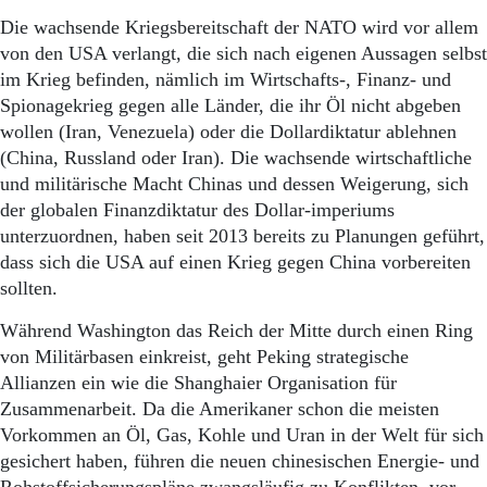
Aktuelle Ausgabe
Abonnenten-Login
Die wachsende Kriegsbereitschaft der NATO wird vor allem
Abonnent werden
von den USA verlangt, die sich nach eigenen Aussagen selbst
Abo Prämien
im Krieg befinden, nämlich im Wirtschafts-, Finanz- und
Archiv
Spionagekrieg gegen alle Länder, die ihr Öl nicht abgeben
Mediadaten
wollen (Iran, Venezuela) oder die Dollardiktatur ablehnen
(China, Russland oder Iran). Die wachsende wirtschaftliche
Kontakt
und militärische Macht Chinas und dessen Weigerung, sich
Impressum
der globalen Finanzdiktatur des Dollar-imperiums
Datenschutz
unterzuordnen, haben seit 2013 bereits zu Planungen geführt,
dass sich die USA auf einen Krieg gegen China vorbereiten
sollten.
Während Washington das Reich der Mitte durch einen Ring
von Militärbasen einkreist, geht Peking strategische
Allianzen ein wie die Shanghaier Organisation für
Zusammenarbeit. Da die Amerikaner schon die meisten
Vorkommen an Öl, Gas, Kohle und Uran in der Welt für sich
gesichert haben, führen die neuen chinesischen Energie- und