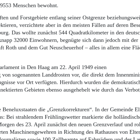
t 9553 Menschen bewohnt.
aften und Forstgebiete entlang seiner Ostgrenze beziehungswei
ieren, verzichtete aber in den meisten Fällen auf deren Bes
urg. Das wollte zunächst 544 Quadratkilometer in den deuts
knapp 32000 Einwohnern, begnügte sich dann jedoch mit der
t Roth und dem Gut Neuscheuerhof – alles in allem eine Fl
Parlament in Den Haag am 22. April 1949 einen
ng von sogenannten Landdrosten vor, die direkt dem Innenmini
gnisse vor Ort verfügten. Hierdurch wurden die demokratisc
ektierten Gebieten ebenso ausgehebelt wie durch das Verbot
 Beneluxstaaten die „Grenzkorrekturen“. In der Gemeinde El
s: Bei strahlendem Frühlingswetter markierte die holländisch
rgen des 23. April zunächst den neuen Grenzverlauf und rol
erten Maschinengewehren in Richtung des Rathauses von Elten
 Journalisten sowie 100 Zollbeamte auf Fahrrädern und der La