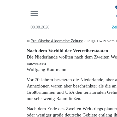
Pr
08.08.2026
Ze
Suchen und finden
Start
©
Preußische Allgemeine Zeitung
/ Folge 16-19 vom 1
Wer wir sind
Nach dem Vorbild der Vertreiberstaaten
Aktuelle Ausgabe
Die Niederlande wollten nach dem Zweiten Wel
Abonnenten-Login
ausweisen
Abonnent werden
Wolfgang Kaufmann
Abo Prämien
Archiv
Vor 70 Jahren besetzten die Niederlande, aber
Mediadaten
Annexionen waren aber beschränkter als die an
Großbritannien und USA den territorialen Gelü
nur sehr wenig Raum ließen.
Nach dem Ende des Zweiten Weltkriegs plante
oder weniger große deutsche Gebiete entlang ihr