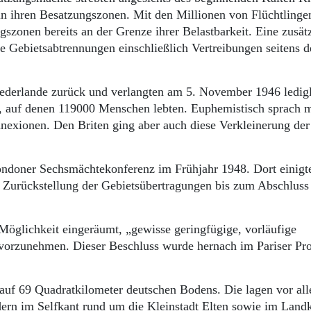
g in ihren Besatzungszonen. Mit den Millionen von Flüchtlinge
szonen bereits an der Grenze ihrer Belastbarkeit. Eine zusät
 Gebietsabtrennungen einschließlich Vertreibungen seitens d
iederlande zurück und verlangten am 5. November 1946 ledig
, auf denen 119000 Menschen lebten. Euphemistisch sprach 
exionen. Den Briten ging aber auch diese Verkleinerung der
ondoner Sechsmächtekonferenz im Frühjahr 1948. Dort einigt
 Zurückstellung der Gebietsübertragungen bis zum Abschluss
Möglichkeit eingeräumt, „gewisse geringfügige, vorläufige
vorzunehmen. Dieser Beschluss wurde hernach im Pariser Pro
auf 69 Quadratkilometer deutschen Bodens. Die lagen vor al
ern im Selfkant rund um die Kleinstadt Elten sowie im Landk