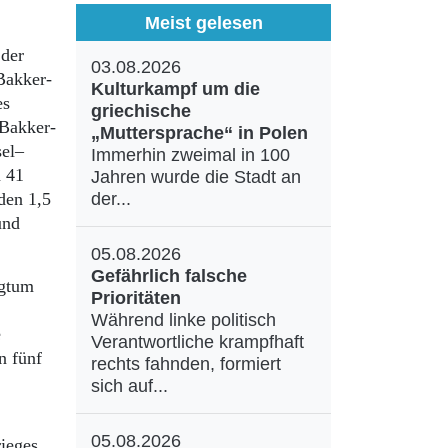
Meist gelesen
 der
03.08.2026
Bakker-
Kulturkampf um die
es
griechische
 Bakker-
„Muttersprache“ in Polen
sel–
Immerhin zweimal in 100
n 41
Jahren wurde die Stadt an
den 1,5
der...
und
05.08.2026
Gefährlich falsche
ogtum
Prioritäten
Während linke politisch
e
Verantwortliche krampfhaft
n fünf
rechts fahnden, formiert
sich auf...
05.08.2026
rieges