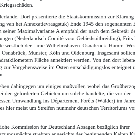
 Kriegsschäden.
erlande. Dort präsentierte die Staatskommission zur Klärung
ing van het Annexatievraagstuk) Ende 1945 den sogenannten 
In seiner Maximalvariante A empfahl der nach dem Sekretär d
ungen (Nederlandsch Comité voor Gebiedsuitbreiding), Frits
biete westlich der Linie Wilhelmshaven–Osnabrück–Hamm–We
, Osnabrück, Münster, Köln und Oldenburg. Insgesamt sollte
adratkilometern Fläche annektiert werden. Von den dort leben
og zur Vorgehensweise im Osten entschädigungslos enteignet 
n.
eben dahingegen um einiges maßvoller, wobei das Großherz
ei den geforderten Gebieten um solche handelte, die vor der
essen Umwandlung ins Département Forêts (Wälder) im Jahr
 es hier meist um Streifen nunmehr deutschen Territoriums vo
te Hohe Kommission für Deutschland Absagen bezüglich ihrer
satzungsmächte strebten angesichts des beginnenden Kalten K