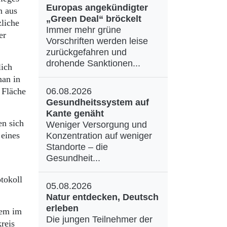
Europas angekündigter
n aus
„Green Deal“ bröckelt
zliche
Immer mehr grüne
er
Vorschriften werden leise
zurückgefahren und
drohende Sanktionen...
lich
man in
 Fläche
06.08.2026
Gesundheitssystem auf
Kante genäht
en sich
Weniger Versorgung und
 eines
Konzentration auf weniger
Standorte – die
Gesundheit...
tokoll
05.08.2026
Natur entdecken, Deutsch
erleben
lem im
Die jungen Teilnehmer der
reis