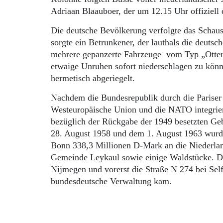
Adriaan Blaau­boer, der um 12.15 Uhr offiziel
Die deutsche Bevölkerung verfolgte das Schaus
sorgte ein Betrunkener, der lauthals die deuts
mehrere gepanzerte Fahrzeuge vom Typ „Otte
etwaige Unruhen sofort niederschlagen zu kön
hermetisch abgeriegelt.
Nachdem die Bundesrepublik durch die Pariser 
Westeuropäische Union und die NATO integrie
bezüglich der Rückgabe der 1949 besetzten Gebi
28. August 1958 und dem 1. August 1963 wurde
Bonn 338,3 Millionen D-Mark an die Niederlan
Gemeinde Leykaul sowie einige Waldstücke. Di
Nijmegen und vorerst die Straße N 274 bei Se
bundesdeutsche Verwaltung kam.