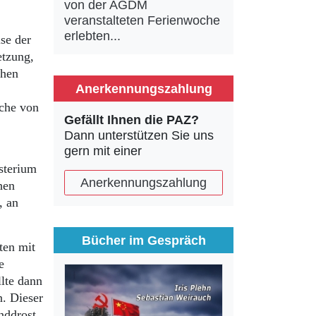
von der AGDM
veranstalteten Ferienwoche
erlebten...
se der
etzung,
chen
Anerkennungszahlung
äche von
Gefällt Ihnen die PAZ?
Dann unterstützen Sie uns
gern mit einer
sterium
Anerkennungszahlung
hen
, an
Bücher im Gespräch
ten mit
e
lte dann
. Dieser
nddrost