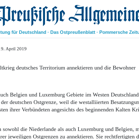
eußische Allgemeine Zeitung
itung für Deutschland · Das Ostpreußenblatt · Pommersche Zeit
Politik
9. April 2019
Kultur
Wirtschaft
tkrieg deutsches Territorium annektieren und die Bewohner
Panorama
Gesellschaft
Leben
Geschichte
 auch Belgien und Luxemburg Gebiete im We­sten Deutschland
Ostpreußen
 der deutschen Ostgrenze, weil die westalliierten Besatzungs
Pommern
sten ihrer Verbündeten angesichts des beginnenden Kalten Kr
Berlin-Brandenburg
Schlesien
Danzig und Westpreußen
n sowohl die Niederlande als auch Luxemburg und Belgien, 
Bücher
er jeweiligen Ostgrenzen zu annektieren. Sie rechtfertigten d