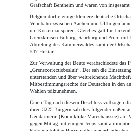
Grafschaft Bentheim und waren von insgesam
Belgien durfte einige kleinere deutsche Ortsch
Vennbahn zwischen Aachen und Ulflingen annekt
um Kosten zu sparen. Gleiches galt für Luxemb
Grenzkreisen Bitburg, Saarburg und Prüm mit 
Abtretung des Kammerwaldes samt der Ortschaf
547 Hektar.
Zur Verwaltung der Beute verabschiedete das 
„Grenscorrectiebesluit“. Der sah die Einsetzu
unterstanden und über weitreichende Machtbefu
Mitbestimmungsrechte der Deutschen in den ann
Wahlen teilzunehmen.
Einen Tag nach diesem Beschluss vollzogen die
ihren 3225 Bürgern sah dies folgendermaßen au
Gendarmerie (Koninklijke Marechaussee) am Mo
gegen Mittag mit einigen Jeeps samt aufmonti
Kolonne folgten Busse voller niederländischer