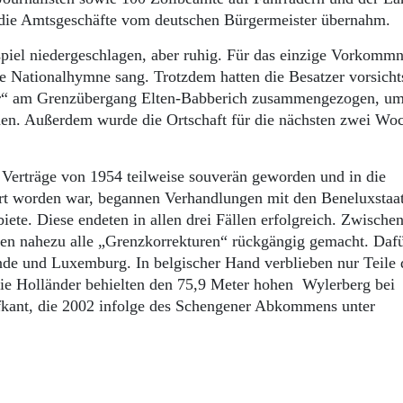
l die Amtsgeschäfte vom deutschen Bürgermeister übernahm.
piel niedergeschlagen, aber ruhig. Für das einzige Vorkommn
che Nationalhymne sang. Trotzdem hatten die Besatzer vorsicht
r“ am Grenzübergang Elten-Babberich zusammengezogen, u
nen. Außerdem wurde die Ortschaft für die nächsten zwei Wo
Verträge von 1954 teilweise souverän geworden und in die
rt worden war, begannen Verhandlungen mit den Beneluxstaa
ete. Diese endeten in allen drei Fällen erfolgreich. Zwische
n nahezu alle „Grenzkorrekturen“ rückgängig gemacht. Dafü
de und Luxemburg. In belgischer Hand verblieben nur Teile 
e Holländer behielten den 75,9 Meter hohen Wylerberg bei
lfkant, die 2002 infolge des Schengener Abkommens unter