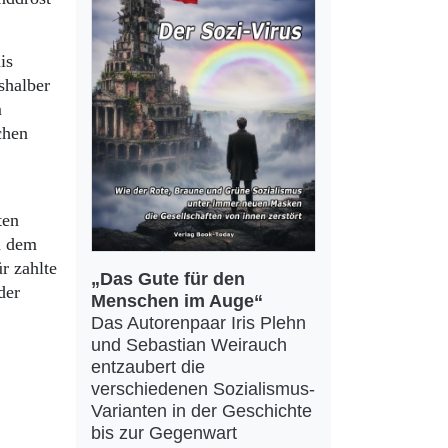
is
shalber
m
chen
ten
n dem
r zahlte
„Das Gute für den
der
Menschen im Auge“
Das Autorenpaar Iris Plehn
und Sebastian Weirauch
entzaubert die
verschiedenen Sozialismus-
Varianten in der Geschichte
bis zur Gegenwart