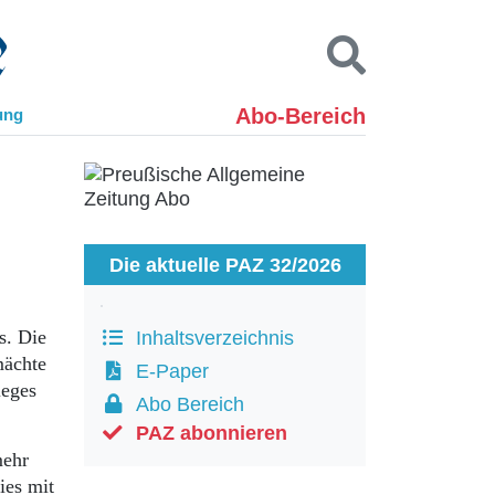
Abo-Bereich
ung
Kontakt
Impressum
Datenschutz
SUCHEN
Die aktuelle PAZ 32/2026
s. Die
Inhaltsverzeichnis
mächte
E-Paper
ieges
Abo Bereich
PAZ abonnieren
mehr
ies mit