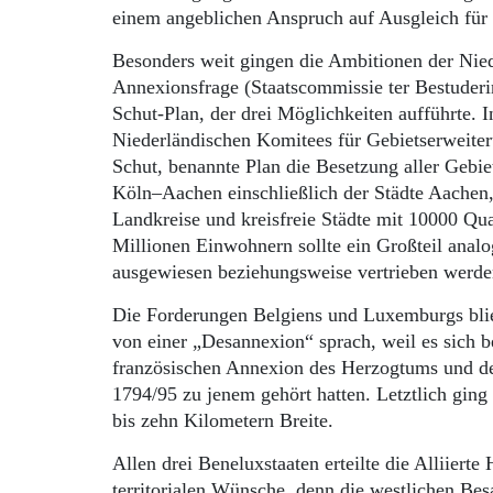
einem angeblichen Anspruch auf Ausgleich für
Besonders weit gingen die Ambitionen der Nied
Annexionsfrage (Staatscommissie ter Bestuder
Schut-Plan, der drei Möglichkeiten aufführte. 
Niederländischen Komitees für Gebietserweiter
Schut, benannte Plan die Besetzung aller Ge
Köln–Aachen einschließlich der Städte Aachen
Landkreise und kreisfreie Städte mit 10000 Qu
Millionen Einwohnern sollte ein Großteil anal
ausgewiesen beziehungsweise vertrieben werde
Die Forderungen Belgiens und Luxemburgs bli
von einer „Desannexion“ sprach, weil es sich b
französischen Annexion des Herzogtums und d
1794/95 zu jenem gehört hatten. Letztlich ging
bis zehn Kilometern Breite.
Allen drei Beneluxstaaten erteilte die Alliier
territorialen Wünsche, denn die westlichen Be