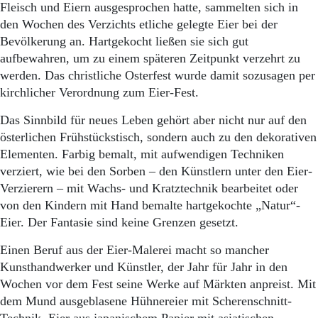
Aktuelle Ausgabe
Fleisch und Eiern ausgesprochen hatte, sammelten sich in
Abonnenten-Login
den Wochen des Verzichts etliche gelegte Eier bei der
Abonnent werden
Bevölkerung an. Hartgekocht ließen sie sich gut
Abo Prämien
aufbewahren, um zu einem späteren Zeitpunkt verzehrt zu
Archiv
werden. Das christliche Osterfest wurde damit sozusagen per
Mediadaten
kirchlicher Verordnung zum Eier-Fest.
Kontakt
Das Sinnbild für neues Leben gehört aber nicht nur auf den
Impressum
österlichen Frühstückstisch, sondern auch zu den dekorativen
Datenschutz
Elementen. Farbig bemalt, mit aufwendigen Techniken
verziert, wie bei den Sorben – den Künstlern unter den Eier-
Verzierern – mit Wachs- und Kratztechnik bearbeitet oder
von den Kindern mit Hand bemalte hartgekochte „Natur“-
Eier. Der Fantasie sind keine Grenzen gesetzt.
Einen Beruf aus der Eier-Malerei macht so mancher
Kunsthandwerker und Künstler, der Jahr für Jahr in den
Wochen vor dem Fest seine Werke auf Märkten anpreist. Mit
dem Mund ausgeblasene Hühnereier mit Scherenschnitt-