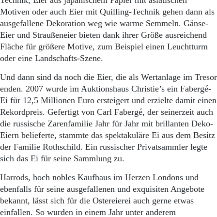
Technik, Eier aus japanischem Papier mit asiatischen
Motiven oder auch Eier mit Quilling-Technik gehen dann als
ausgefallene Dekoration weg wie warme Semmeln. Gänse-
Eier und Straußen­eier bieten dank ihrer Größe ausreichend
Fläche für größere Motive, zum Beispiel einen Leuchtturm
oder eine Landschafts-Szene.
Und dann sind da noch die Eier, die als Wertanlage im Tresor
enden. 2007 wurde im Auktionshaus Christie’s ein Fabergé-
Ei für 12,5 Millionen Euro ersteigert und erzielte damit einen
Rekordpreis. Gefertigt von Carl Fabergé, der seinerzeit auch
die russische Zarenfamilie Jahr für Jahr mit brillanten Deko-
Eiern belieferte, stammte das spektakuläre Ei aus dem Besitz
der Familie Rothschild. Ein russischer Privatsammler legte
sich das Ei für seine Sammlung zu.
Harrods, hoch nobles Kaufhaus im Herzen Londons und
ebenfalls für seine ausgefallenen und ex­quisiten Angebote
bekannt, lässt sich für die Ostereierei auch gerne etwas
einfallen. So wurden in einem Jahr unter anderem