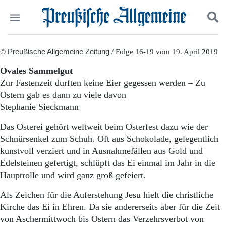
Politik
©
Preußische Allgemeine Zeitung
Suchen und finden
/ Folge 16-19 vom 19. April 2019
Kultur
Ovales Sammelgut
Wirtschaft
Zur Fastenzeit durften keine Eier gegessen werden – Zu
Panorama
Ostern gab es dann zu viele davon
Gesellschaft
Stephanie Sieckmann
Leben
Geschichte
Das Osterei gehört weltweit beim Osterfest dazu wie der
Ostpreußen
Schnürsenkel zum Schuh. Oft aus Schokolade, gelegentlich
Pommern
kunstvoll verziert und in Ausnahmefällen aus Gold und
Berlin-Brandenburg
Edelsteinen gefertigt, schlüpft das Ei einmal im Jahr in die
Schlesien
Danzig und Westpreußen
Hauptrolle und wird ganz groß gefeiert.
Bücher
Als Zeichen für die Auferstehung Jesu hielt die christliche
Start
Kirche das Ei in Ehren. Da sie andererseits aber für die Zeit
Wer wir sind
von Aschermittwoch bis Ostern das Verzehrsverbot von