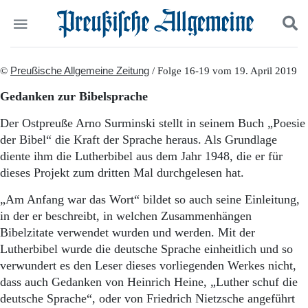
Politik
©
Preußische Allgemeine Zeitung
Suchen und finden
/ Folge 16-19 vom 19. April 2019
Kultur
Gedanken zur Bibelsprache
Wirtschaft
Panorama
Der Ostpreuße Arno Surminski stellt in seinem Buch „Poesie
Gesellschaft
der Bibel“ die Kraft der Sprache heraus. Als Grundlage
Leben
diente ihm die Lutherbibel aus dem Jahr 1948, die er für
Geschichte
dieses Projekt zum dritten Mal durchgelesen hat.
Ostpreußen
Pommern
„Am Anfang war das Wort“ bildet so auch seine Einleitung,
Berlin-Brandenburg
in der er beschreibt, in welchen Zusammenhängen
Schlesien
Bibelzitate verwendet wurden und werden. Mit der
Danzig und Westpreußen
Lutherbibel wurde die deutsche Sprache einheitlich und so
Bücher
verwundert es den Leser dieses vorliegenden Werkes nicht,
Start
dass auch Gedanken von Heinrich Heine, „Luther schuf die
Wer wir sind
deutsche Sprache“, oder von Friedrich Nietzsche angeführt