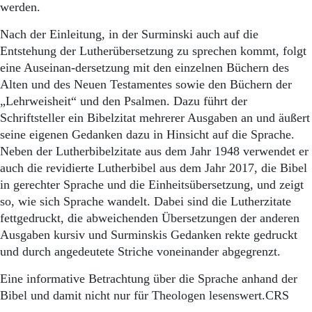
Aktuelle Ausgabe
werden.
Abonnenten-Login
Abonnent werden
Nach der Einleitung, in der Surminski auch auf die
Abo Prämien
Entstehung der Lutherübersetzung zu sprechen kommt, folgt
Archiv
eine Auseinan-dersetzung mit den einzelnen Büchern des
Mediadaten
Alten und des Neuen Testamentes sowie den Büchern der
„Lehrweisheit“ und den Psalmen. Dazu führt der
Kontakt
Schriftsteller ein Bibelzitat mehrerer Ausgaben an und äußert
Impressum
seine eigenen Gedanken dazu in Hinsicht auf die Sprache.
Datenschutz
Neben der Lutherbibelzitate aus dem Jahr 1948 verwendet er
auch die revidierte Lutherbibel aus dem Jahr 2017, die Bibel
in gerechter Sprache und die Einheitsübersetzung, und zeigt
so, wie sich Sprache wandelt. Dabei sind die Lutherzitate
fettgedruckt, die abweichenden Übersetzungen der anderen
Ausgaben kursiv und Surminskis Gedanken rekte gedruckt
und durch angedeutete Striche voneinander abgegrenzt.
Eine informative Betrachtung über die Sprache anhand der
Bibel und damit nicht nur für Theologen lesenswert.CRS