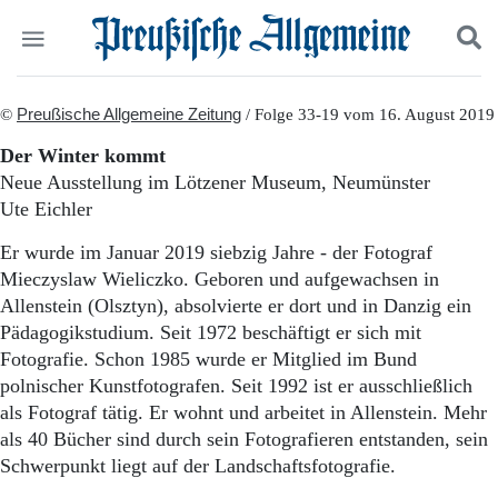
Politik
©
Preußische Allgemeine Zeitung
Suchen und finden
/ Folge 33-19 vom 16. August 2019
Kultur
Der Winter kommt
Wirtschaft
Neue Ausstellung im Lötzener Museum, Neumünster
Panorama
Ute Eichler
Gesellschaft
Leben
Er wurde im Januar 2019 siebzig Jahre - der Fotograf
Geschichte
Mieczyslaw Wieliczko. Geboren und aufgewachsen in
Ostpreußen
Allenstein (Olsztyn), absolvierte er dort und in Danzig ein
Pommern
Pädagogikstudium. Seit 1972 beschäftigt er sich mit
Berlin-Brandenburg
Fotografie. Schon 1985 wurde er Mitglied im Bund
Schlesien
Danzig und Westpreußen
polnischer Kunstfotografen. Seit 1992 ist er ausschließlich
Bücher
als Fotograf tätig. Er wohnt und arbeitet in Allenstein. Mehr
als 40 Bücher sind durch sein Fotografieren entstanden, sein
Start
Schwerpunkt liegt auf der Landschaftsfotografie.
Wer wir sind