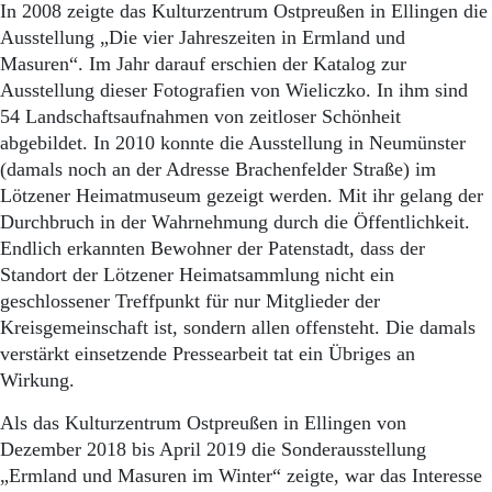
Aktuelle Ausgabe
In 2008 zeigte das Kulturzentrum Ostpreußen in Ellingen die
Abonnenten-Login
Ausstellung „Die vier Jahreszeiten in Ermland und
Abonnent werden
Masuren“. Im Jahr darauf erschien der Katalog zur
Abo Prämien
Ausstellung dieser Fotografien von Wieliczko. In ihm sind
Archiv
54 Landschaftsaufnahmen von zeitloser Schönheit
Mediadaten
abgebildet. In 2010 konnte die Ausstellung in Neumünster
Kontakt
(damals noch an der Adresse Brachenfelder Straße) im
Impressum
Lötzener Heimatmuseum gezeigt werden. Mit ihr gelang der
Datenschutz
Durchbruch in der Wahrnehmung durch die Öffentlichkeit.
Endlich erkannten Bewohner der Patenstadt, dass der
Standort der Lötzener Heimatsammlung nicht ein
geschlossener Treffpunkt für nur Mitglieder der
Kreisgemeinschaft ist, sondern allen offensteht. Die damals
verstärkt einsetzende Pressearbeit tat ein Übriges an
Wirkung.
Als das Kulturzentrum Ostpreußen in Ellingen von
Dezember 2018 bis April 2019 die Sonderausstellung
„Ermland und Masuren im Winter“ zeigte, war das Interesse