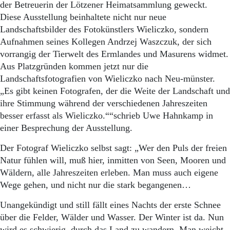
der Betreuerin der Lötzener Heimatsammlung geweckt.
Diese Ausstellung beinhaltete nicht nur neue
Landschaftsbilder des Fotokünstlers Wieliczko, sondern
Aufnahmen seines Kollegen Andrzej Waszczuk, der sich
vorrangig der Tierwelt des Ermlandes und Masurens widmet.
Aus Platzgründen kommen jetzt nur die
Landschaftsfotografien von Wieliczko nach Neu-münster.
„Es gibt keinen Fotografen, der die Weite der Landschaft und
ihre Stimmung während der verschiedenen Jahreszeiten
besser erfasst als Wieliczko.““schrieb Uwe Hahnkamp in
einer Besprechung der Ausstellung.
Der Fotograf Wieliczko selbst sagt: „Wer den Puls der freien
Natur fühlen will, muß hier, inmitten von Seen, Mooren und
Wäldern, alle Jahreszeiten erleben. Man muss auch eigene
Wege gehen, und nicht nur die stark begangenen…
Unangekündigt und still fällt eines Nachts der erste Schnee
über die Felder, Wälder und Wasser. Der Winter ist da. Nun
wird es schwierig, durch das Land zu wandern. Man weicht