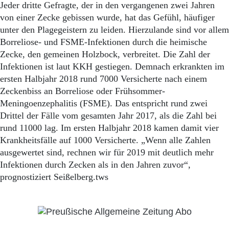
Aktuelle Ausgabe
Jeder dritte Gefragte, der in den vergangenen zwei Jahren
Abonnenten-Login
von einer Zecke gebissen wurde, hat das Gefühl, häufiger
Abonnent werden
unter den Plagegeistern zu leiden. Hierzulande sind vor allem
Abo Prämien
Borreliose- und FSME-Infektionen durch die heimische
Archiv
Zecke, den gemeinen Holzbock, verbreitet. Die Zahl der
Mediadaten
Infektionen ist laut KKH gestiegen. Demnach erkrankten im
Kontakt
ersten Halbjahr 2018 rund 7000 Versicherte nach einem
Impressum
Zeckenbiss an Borreliose oder Frühsommer-
Datenschutz
Meningoenzephalitis (FSME). Das entspricht rund zwei
Drittel der Fälle vom gesamten Jahr 2017, als die Zahl bei
rund 11000 lag. Im ersten Halbjahr 2018 kamen damit vier
Krankheitsfälle auf 1000 Versicherte. „Wenn alle Zahlen
ausgewertet sind, rechnen wir für 2019 mit deutlich mehr
Infektionen durch Zecken als in den Jahren zuvor“,
prognostiziert Seißelberg.tws