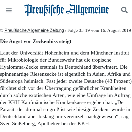
Politik
©
Preußische Allgemeine Zeitung
Suchen und finden
/ Folge 33-19 vom 16. August 2019
Kultur
Die Angst vor Zeckenbiss steigt
Wirtschaft
Panorama
Laut der Universität Hohenheim und dem Münchner Institut
Gesellschaft
für Mikrobiologie der Bundeswehr hat die tropische
Leben
Hyalomma-Zecke erstmals in Deutschland überwintert. Die
Geschichte
spinnenartige Riesenzecke ist eigentlich in Asien, Afrika und
Ostpreußen
Südeuropa heimisch. Fast jeder zweite Deutsche (43 Prozent)
Pommern
fürchtet sich vor der Übertragung gefährlicher Krankheiten
Berlin-Brandenburg
durch solche exotischen Arten, wie eine Umfrage im Auftrag
Schlesien
Danzig und Westpreußen
der KKH Kaufmännische Krankenkasse ergeben hat. „Der
Bücher
Parasit, der dreimal so groß ist wie hiesige Zecken, wurde in
Deutschland aber bislang nur vereinzelt nachgewiesen“, sagt
Start
Sven Seißelberg, Apotheker bei der KKH.
Wer wir sind