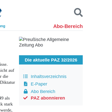
Abo-Bereich
ung
Kontakt
Impressum
Datenschutz
SUCHEN
Die aktuelle PAZ 32/2026
sse.
icht auf
r die
Inhaltsverzeichnis
Diktatur
E-Paper
Abo Bereich
49 als
PAZ abonnieren
k stark
 werde,