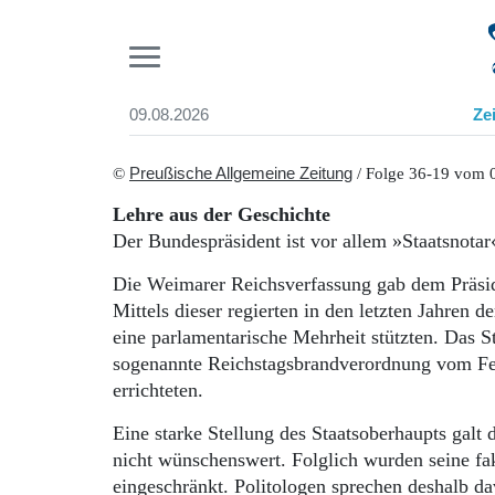
Pr
09.08.2026
Ze
Suchen und finden
Start
©
Preußische Allgemeine Zeitung
/ Folge 36-19 vom 
Wer wir sind
Lehre aus der Geschichte
Aktuelle Ausgabe
Der Bundespräsident ist vor allem »Staatsnota
Abonnenten-Login
Abonnent werden
Die Weimarer Reichsverfassung gab dem Präsid
Abo Prämien
Mittels dieser regierten in den letzten Jahren d
Archiv
eine parlamentarische Mehrheit stützten. Das S
Mediadaten
sogenannte Reichstagsbrandverordnung vom Febr
errichteten.
Eine starke Stellung des Staatsoberhaupts galt
nicht wünschenswert. Folglich wurden seine fa
eingeschränkt. Politologen sprechen deshalb d