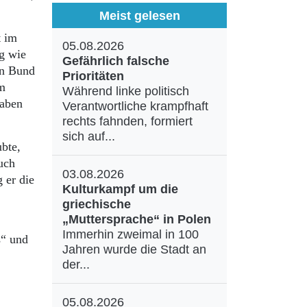
Meist gelesen
t im
05.08.2026
g wie
Gefährlich falsche
en Bund
Prioritäten
em
Während linke politisch
haben
Verantwortliche krampfhaft
rechts fahnden, formiert
sich auf...
bte,
uch
03.08.2026
 er die
Kulturkampf um die
griechische
„Muttersprache“ in Polen
Immerhin zweimal in 100
s“ und
Jahren wurde die Stadt an
der...
05.08.2026