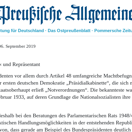
eußische Allgemeine Zeitung
itung für Deutschland · Das Ostpreußenblatt · Pommersche Zeit
Politik
06. September 2019
Kultur
Wirtschaft
r« und Repräsentant
Panorama
Gesellschaft
enten vor allem durch Artikel 48 umfangreiche Machtbefugni
Leben
er ersten deutschen Demokratie „Präsidialkabinette“, die sich n
Geschichte
taatsoberhaupt erließ „Notverordnungen“. Die bekannteste wa
Ostpreußen
uar 1933, auf deren Grundlage die Nationalsozialisten ihre 
Pommern
Berlin-Brandenburg
Schlesien
 deshalb bei den Beratungen des Parlamentarischen Rats 1948/
Danzig und Westpreußen
ktischen Handlungsmöglichkeiten in der entstehenden Republi
Bücher
avon, dass gerade am Beispiel des Bundespräsidenten deutlich