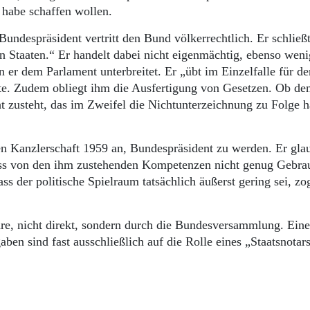
 habe schaffen wollen.
Bundespräsident vertritt den Bund völkerrechtlich. Er schließ
 Staaten.“ Er handelt dabei nicht eigenmächtig, ebenso weni
 er dem Parlament unterbreitet. Er „übt im Einzelfalle für d
e. Zudem obliegt ihm die Ausfertigung von Gesetzen. Ob d
ht zusteht, das im Zweifel die Nichtunterzeichnung zu Folge 
n Kanzlerschaft 1959 an, Bundespräsident zu werden. Er glau
ss von den ihm zustehenden Kompetenzen nicht genug Gebra
 der politische Spielraum tatsächlich äußerst gering sei, zog
hre, nicht direkt, sondern durch die Bundesversammlung. Eine
ben sind fast ausschließlich auf die Rolle eines „Staatsnotar