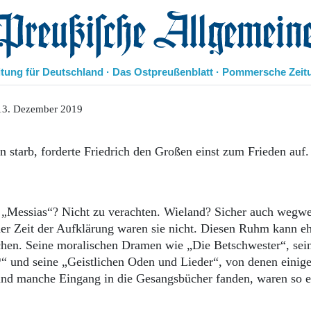
eußische Allgemeine Zeitung
itung für Deutschland · Das Ostpreußenblatt · Pommersche Zeit
Politik
13. Dezember 2019
Kultur
Wirtschaft
en starb, forderte Friedrich den Großen einst zum Frieden auf
Panorama
Gesellschaft
Leben
Geschichte
 „Messias“? Nicht zu verachten. Wieland? Sicher auch wegwe
Ostpreußen
der Zeit der Aufklärung waren sie nicht. Diesen Ruhm kann e
Pommern
ruchen. Seine moralischen Dramen wie „Die Betschwester“, se
Berlin-Brandenburg
 und seine „Geistlichen Oden und Lieder“, von denen einige
Schlesien
Danzig und Westpreußen
und manche Eingang in die Gesangsbücher fanden, waren so 
Bücher