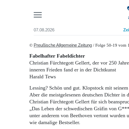
Pr
07.08.2026
Ze
Suchen und finden
Start
©
Preußische Allgemeine Zeitung
/ Folge 50-19 vom 
Wer wir sind
Fabelhafter Fabeldichter
Aktuelle Ausgabe
Christian Fürchtegott Gellert, der vor 250 Jahr
Abonnenten-Login
inneren Frieden fand er in der Dichtkunst
Abonnent werden
Harald Tews
Abo Prämien
Archiv
Lessing? Schön und gut. Klopstock mit seinem
Mediadaten
Aber die meistgelesenen deutschen Dichter in 
Christian Fürchtegott Gellert für sich beansp
„Das Leben der schwedischen Gräfin von G***“
unter anderem von Beethoven vertont wurden 
wie damalige Bestseller.