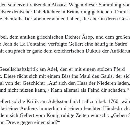
den seinerzeit reißenden Absatz. Wegen dieser Sammlung vo
ndster deutscher Fabeldichter in Erinnerung geblieben. Damit 
e ebenfalls Tierfabeln ersonnen haben, die aber in deren Ge
bel, dem antiken griechischen Dichter Äsop, und dem großen
Jean de La Fontaine, verfolgte Gellert eine häufig in Satire
mit entsprach er ganz dem erzieherischen Duktus der Aufkläru
esellschaftskritik am Adel, den er mit einem stolzen Pferd
lt. Diese rächt sich mit einem Biss ins Maul des Gauls, der sic
al von der Geschicht: „Auf sich den Hass der Niederen laden,
und nicht nützen kann, / Kann allemal als Feind dir schaden.“
lert solche Kritik am Adelsstand nicht allzu übel. 1760, wä
r bei einer Audienz immerhin mit einem feuchten Händedruck
in dem sich Gellert vom König ruhige Zeiten wünscht: „Geben 
enn Dreye gegen einen sind?“