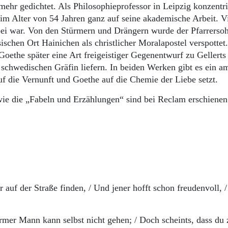
mehr gedichtet. Als Philosophieprofessor in Leipzig konzentri
m Alter von 54 Jahren ganz auf seine akademische Arbeit. Vi
orbei war. Von den Stürmern und Drängern wurde der Pfarrerso
sischen Ort Hainichen als christlicher Moralapostel verspottet
ethe später eine Art freigeistiger Gegenentwurf zu Gellerts
schwedischen Gräfin liefern. In beiden Werken gibt es ein a
uf die Vernunft und Goethe auf die Chemie der Liebe setzt.
ie die „Fabeln und Erzählungen“ sind bei Reclam erschienen
auf der Straße finden, / Und jener hofft schon freudenvoll, 
armer Mann kann selbst nicht gehen; / Doch scheints, dass du 