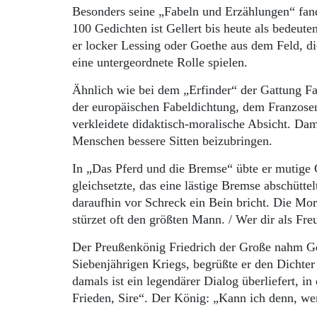
Besonders seine „Fabeln und Erzählungen“ fan
100 Gedichten ist Gellert bis heute als bedeute
er locker Lessing oder Goethe aus dem Feld, di
eine untergeordnete Rolle spielen.
Ähnlich wie bei dem „Erfinder“ der Gattung Fa
der europäischen Fabeldichtung, dem Franzosen 
verkleidete didaktisch-moralische Absicht. Da
Menschen bessere Sitten beizubringen.
In „Das Pferd und die Bremse“ übte er mutige G
gleichsetzte, das eine lästige Bremse abschütte
daraufhin vor Schreck ein Bein bricht. Die Mor
stürzet oft den größten Mann. / Wer dir als Fre
Der Preußenkönig Friedrich der Große nahm Gel
Siebenjährigen Kriegs, begrüßte er den Dichte
damals ist ein legendärer Dialog überliefert, 
Frieden, Sire“. Der König: „Kann ich denn, w