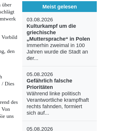
n über
Meist gelesen
schlägt
samtwerk
03.08.2026
Kulturkampf um die
griechische
 Vorbild
„Muttersprache“ in Polen
Immerhin zweimal in 100
ng, den
Jahren wurde die Stadt an
der...
05.08.2026
h
Gefährlich falsche
 / Dies
Prioritäten
Während linke politisch
Verantwortliche krampfhaft
hrend des
rechts fahnden, formiert
. Von
sich auf...
Sie uns
05.08.2026