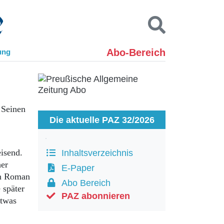
Abo-Bereich
ung
Kontakt
Impressum
Datenschutz
SUCHEN
. Seinen
Die aktuelle PAZ 32/2026
isend.
Inhaltsverzeichnis
her
E-Paper
in Roman
Abo Bereich
 später
PAZ abonnieren
etwas