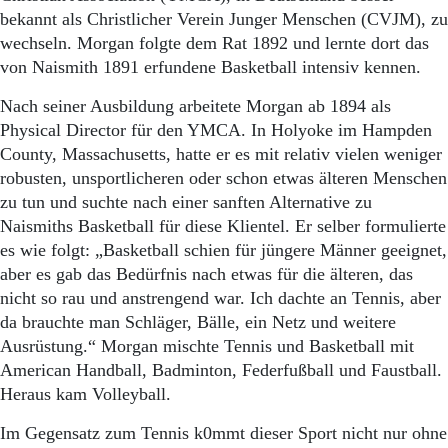
Aktuelle Ausgabe
bekannt als Christlicher Verein Junger Menschen (CVJM), zu
Abonnenten-Login
wechseln. Morgan folgte dem Rat 1892 und lernte dort das
Abonnent werden
von Naismith 1891 erfundene Basketball intensiv kennen.
Abo Prämien
Archiv
Nach seiner Ausbildung arbeitete Morgan ab 1894 als
Mediadaten
Physical Director für den YMCA. In Holyoke im Hampden
Kontakt
County, Massachusetts, hatte er es mit relativ vielen weniger
Impressum
robusten, unsportlicheren oder schon etwas älteren Menschen
Datenschutz
zu tun und suchte nach einer sanften Alternative zu
Naismiths Basketball für diese Klientel. Er selber formulierte
es wie folgt: „Basketball schien für jüngere Männer geeignet,
aber es gab das Bedürfnis nach etwas für die älteren, das
nicht so rau und anstrengend war. Ich dachte an Tennis, aber
da brauchte man Schläger, Bälle, ein Netz und weitere
Ausrüstung.“ Morgan mischte Tennis und Basketball mit
American Handball, Badminton, Federfußball und Faustball.
Heraus kam Volleyball.
Im Gegensatz zum Tennis k0mmt dieser Sport nicht nur ohne