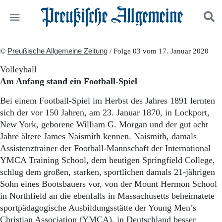
Politik
©
Preußische Allgemeine Zeitung
Suchen und finden
/ Folge 03 vom 17. Januar 2020
Kultur
Volleyball
Wirtschaft
Am Anfang stand ein Football-Spiel
Panorama
Gesellschaft
Bei einem Football-Spiel im Herbst des Jahres 1891 lernten
Leben
sich der vor 150 Jahren, am 23. Januar 1870, in Lockport,
Geschichte
New York, geborene William G. Morgan und der gut acht
Ostpreußen
Jahre ältere James Naismith kennen. Naismith, damals
Pommern
Assistenztrainer der Football-Mannschaft der International
Berlin-Brandenburg
YMCA Training School, dem heutigen Springfield College,
Schlesien
Danzig und Westpreußen
schlug dem großen, starken, sportlichen damals 21-jährigen
Bücher
Sohn eines Bootsbauers vor, von der Mount Hermon School
in Northfield an die ebenfalls in Massachusetts beheimatete
Start
sportpädagogische Ausbildungsstätte der Young Men’s
Wer wir sind
Christian Association (YMCA), in Deutschland besser