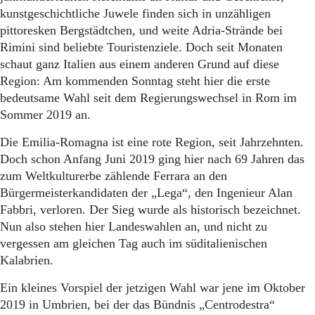
Aktuelle Ausgabe
kunstgeschichtliche Juwele finden sich in unzähligen
Abonnenten-Login
pittoresken Bergstädtchen, und weite Adria-Strände bei
Abonnent werden
Rimini sind beliebte Touristenziele. Doch seit Monaten
Abo Prämien
Archiv
schaut ganz Italien aus einem anderen Grund auf diese
Mediadaten
Region: Am kommenden Sonntag steht hier die erste
bedeutsame Wahl seit dem Regierungswechsel in Rom im
Kontakt
Sommer 2019 an.
Impressum
Datenschutz
Die Emilia-Romagna ist eine rote Region, seit Jahrzehnten.
Doch schon Anfang Juni 2019 ging hier nach 69 Jahren das
zum Weltkulturerbe zählende Ferrara an den
Bürgermeisterkandidaten der „Lega“, den Ingenieur Alan
Fabbri, verloren. Der Sieg wurde als historisch bezeichnet.
Nun also stehen hier Landeswahlen an, und nicht zu
vergessen am gleichen Tag auch im süditalienischen
Kalabrien.
Ein kleines Vorspiel der jetzigen Wahl war jene im Oktober
2019 in Umbrien, bei der das Bündnis „Centrodestra“