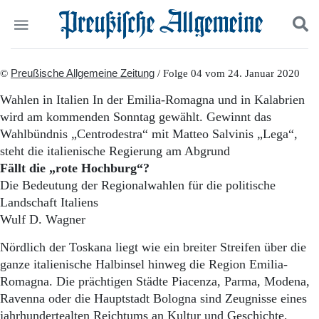
Politik
©
Preußische Allgemeine Zeitung
Suchen und finden
/ Folge 04 vom 24. Januar 2020
Kultur
Wahlen in Italien In der Emilia-Romagna und in Kalabrien
Wirtschaft
wird am kommenden Sonntag gewählt. Gewinnt das
Panorama
Wahlbündnis „Centrodestra“ mit Matteo Salvinis „Lega“,
Gesellschaft
steht die italienische Regierung am Abgrund
Leben
Fällt die „rote Hochburg“?
Geschichte
Ostpreußen
Die Bedeutung der Regionalwahlen für die politische
Pommern
Landschaft Italiens
Berlin-Brandenburg
Wulf D. Wagner
Schlesien
Danzig und Westpreußen
Nördlich der Toskana liegt wie ein breiter Streifen über die
Bücher
ganze italienische Halbinsel hinweg die Region Emilia-
Romagna. Die prächtigen Städte Piacenza, Parma, Modena,
Start
Ravenna oder die Hauptstadt Bologna sind Zeugnisse eines
Wer wir sind
jahrhundertealten Reichtums an Kultur und Geschichte,