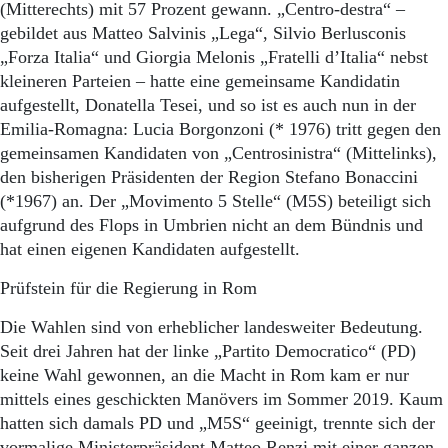
(Mitterechts) mit 57 Prozent gewann. „Centro-destra“ –
gebildet aus Matteo Salvinis „Lega“, Silvio Berlusconis
„Forza Italia“ und Giorgia Melonis „Fratelli d’Italia“ nebst
kleineren Parteien – hatte eine gemeinsame Kandidatin
aufgestellt, Donatella Tesei, und so ist es auch nun in der
Emilia-Romagna: Lucia Borgonzoni (* 1976) tritt gegen den
gemeinsamen Kandidaten von „Centrosinistra“ (Mittelinks),
den bisherigen Präsidenten der Region Stefano Bonaccini
(*1967) an. Der „Movimento 5 Stelle“ (M5S) beteiligt sich
aufgrund des Flops in Umbrien nicht an dem Bündnis und
hat einen eigenen Kandidaten aufgestellt.
Prüfstein für die Regierung in Rom
Die Wahlen sind von erheblicher landesweiter Bedeutung.
Seit drei Jahren hat der linke „Partito Democratico“ (PD)
keine Wahl gewonnen, an die Macht in Rom kam er nur
mittels eines geschickten Manövers im Sommer 2019. Kaum
hatten sich damals PD und „M5S“ geeinigt, trennte sich der
vormalige Ministerpräsident Matteo Renzi mit einer ganzen