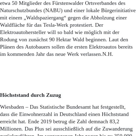
Aktuelle Ausgabe
etwa 50 Mitglieder des Fürstenwalder Ortsverbandes des
Abonnenten-Login
Naturschutzbundes (NABU) und einer lokale Bürgerinitiative
Abonnent werden
mit einem „Waldspaziergang“ gegen die Abholzung einer
Abo Prämien
Waldfläche für das Tesla-Werk protestiert. Der
Archiv
Elektroautohersteller will so bald wie möglich mit der
Mediadaten
Rodung von zunächst 90 Hektar Wald beginnen. Laut den
Kontakt
Plänen des Autobauers sollen die ersten Elektroautos bereits
Impressum
im kommenden Jahr das neue Werk verlassen.N.H.
Datenschutz
Höchststand durch Zuzug
Wiesbaden – Das Statistische Bundesamt hat festgestellt,
dass die Einwohnerzahl in Deutschland einen Höchststand
erreicht hat. Ende 2019 betrug die Zahl demnach 83,2
Millionen. Das Plus sei ausschließlich auf die Zuwanderung