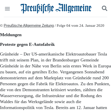
Politik
©
Preußische Allgemeine Zeitung
Suchen und finden
/ Folge 04 vom 24. Januar 2020
Kultur
Meldungen
Wirtschaft
Panorama
Proteste gegen E-Autofabrik
Gesellschaft
Leben
Grünheide – Der US-amerikanische Elektroautobauer Tesla
Geschichte
trifft mit seinem Plan, in der Brandenburger Gemeinde
Ostpreußen
Grünheide in der Nähe von Berlin sein erstes Werk in Europa
Pommern
zu bauen, auf ein geteiltes Echo. Vergangenen Sonnabend
Berlin-Brandenburg
demonstrierten auf dem Marktplatz von Grünheide rund 200
Schlesien
Personen gegen die Fabrik für Elektroautos. Zu den Punkten,
Danzig und Westpreußen
die von den Demonstranten kritisiert wurden, zählten die
Bücher
Wasserversorgung, die Infrastruktur und die Rodung des
Start
Waldes für das Werksgelände sowie auch die
Wer wir sind
Informationspolitik von Tesla. Bereits am 12. Januar hatten