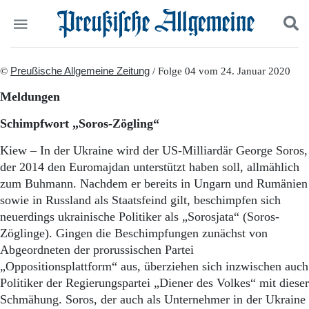
Politik
©
Preußische Allgemeine Zeitung
Suchen und finden
/ Folge 04 vom 24. Januar 2020
Kultur
Meldungen
Wirtschaft
Panorama
Schimpfwort „Soros-Zögling“
Gesellschaft
Leben
Kiew – In der Ukraine wird der US-Milliardär George Soros,
Geschichte
der 2014 den Euromajdan unterstützt haben soll, allmählich
Ostpreußen
zum Buhmann. Nachdem er bereits in Ungarn und Rumänien
Pommern
sowie in Russland als Staatsfeind gilt, beschimpfen sich
Berlin-Brandenburg
neuerdings ukrainische Politiker als „Sorosjata“ (Soros-
Schlesien
Zöglinge). Gingen die Beschimpfungen zunächst von
Danzig und Westpreußen
Abgeordneten der prorussischen Partei
Bücher
„Oppositionsplattform“ aus, überziehen sich inzwischen auch
Start
Politiker der Regierungspartei „Diener des Volkes“ mit dieser
Wer wir sind
Schmähung. Soros, der auch als Unternehmer in der Ukraine