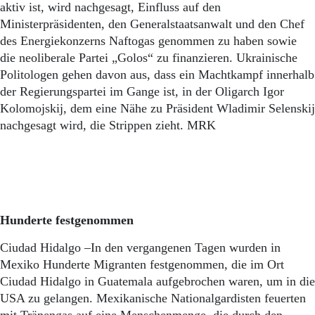
Aktuelle Ausgabe
aktiv ist, wird nachgesagt, Einfluss auf den
Abonnenten-Login
Ministerpräsidenten, den Generalstaatsanwalt und den Chef
Abonnent werden
des Energiekonzerns Naftogas genommen zu haben sowie
Abo Prämien
die neoliberale Partei „Golos“ zu finanzieren. Ukrainische
Archiv
Politologen gehen davon aus, dass ein Machtkampf innerhalb
Mediadaten
der Regierungspartei im Gange ist, in der Oligarch Igor
Kontakt
Kolomojskij, dem eine Nähe zu Präsident Wladimir Selenskij
Impressum
nachgesagt wird, die Strippen zieht. MRK
Datenschutz
Hunderte festgenommen
Ciudad Hidalgo –In den vergangenen Tagen wurden in
Mexiko Hunderte Migranten festgenommen, die im Ort
Ciudad Hidalgo in Guatemala aufgebrochen waren, um in die
USA zu gelangen. Mexikanische Nationalgardisten feuerten