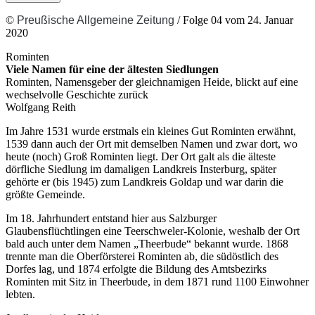
©
Preußische Allgemeine Zeitung
/ Folge 04 vom 24. Januar
2020
Rominten
Viele Namen für eine der ältesten Siedlungen
Rominten, Namensgeber der gleichnamigen Heide, blickt auf eine
wechselvolle Geschichte zurück
Wolfgang Reith
Im Jahre 1531 wurde erstmals ein kleines Gut Rominten erwähnt,
1539 dann auch der Ort mit demselben Namen und zwar dort, wo
heute (noch) Groß Rominten liegt. Der Ort galt als die älteste
dörfliche Siedlung im damaligen Landkreis Insterburg, später
gehörte er (bis 1945) zum Landkreis Goldap und war darin die
größte Gemeinde.
Im 18. Jahrhundert entstand hier aus Salzburger
Glaubensflüchtlingen eine Teerschweler-Kolonie, weshalb der Ort
bald auch unter dem Namen „Theerbude“ bekannt wurde. 1868
trennte man die Oberförsterei Rominten ab, die südöstlich des
Dorfes lag, und 1874 erfolgte die Bildung des Amtsbezirks
Rominten mit Sitz in Theerbude, in dem 1871 rund 1100 Einwohner
lebten.