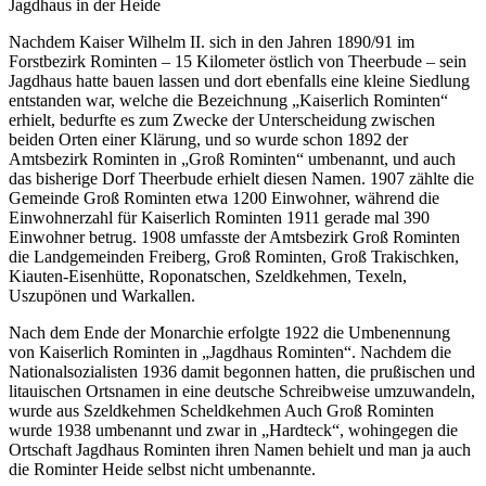
Jagdhaus in der Heide
Nachdem Kaiser Wilhelm II. sich in den Jahren 1890/91 im
Forstbezirk Rominten – 15 Kilometer östlich von Theerbude – sein
Jagdhaus hatte bauen lassen und dort ebenfalls eine kleine Siedlung
entstanden war, welche die Bezeichnung „Kaiserlich Rominten“
erhielt, bedurfte es zum Zwecke der Unterscheidung zwischen
beiden Orten einer Klärung, und so wurde schon 1892 der
Amtsbezirk Rominten in „Groß Rominten“ umbenannt, und auch
das bisherige Dorf Theerbude erhielt diesen Namen. 1907 zählte die
Gemeinde Groß Rominten etwa 1200 Einwohner, während die
Einwohnerzahl für Kaiserlich Rominten 1911 gerade mal 390
Einwohner betrug. 1908 umfasste der Amtsbezirk Groß Rominten
die Landgemeinden Freiberg, Groß Rominten, Groß Trakischken,
Kiauten-Eisenhütte, Roponatschen, Szeldkehmen, Texeln,
Uszupönen und Warkallen.
Nach dem Ende der Monarchie erfolgte 1922 die Umbenennung
von Kaiserlich Rominten in „Jagdhaus Rominten“. Nachdem die
Nationalsozialisten 1936 damit begonnen hatten, die prußischen und
litauischen Ortsnamen in eine deutsche Schreibweise umzuwandeln,
wurde aus Szeldkehmen Scheldkehmen Auch Groß Rominten
wurde 1938 umbenannt und zwar in „Hardteck“, wohingegen die
Ortschaft Jagdhaus Rominten ihren Namen behielt und man ja auch
die Rominter Heide selbst nicht umbenannte.