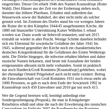
eingerichtet. Dieser Ort erhielt 1946 den Namen Krasnoléssje (Roter
Wald). Drei Häuser aus der Zeit vor der Eroberung stehen noch,
darunter das frühere Pfarrhaus. Erhalten sind außerdem das
Wasserwerk sowie der Bahnhof, der aber nicht mehr als solcher
genutzt wird. Im Zentrum des Dorfes stand bis vor wenigen Jahren
die Ruine der in den Kämpfen 1944/45 ausgebrannten Kirche, die
1880 mit finanzieller Unterstützung Kaiser Wilhelms I. erbaut
worden war. Dann wurde sie liebevoll restauriert, und seit 2015
erstrahlt sie wieder in alter Pracht. Wenige Schritte daneben befindet
sich ein Ehrenmal für sowjetische Gefallene der Jahre 1941 bis
1945, während gegenüber der Kirche noch ein charakteristisches
deutsches Kriegerdenkmal für die Gefallenen des Ersten Weltkriegs
steht. Die Dörfer hingegen, die teilweise erhalten blieben und daher
russische Namen bekamen, sind heute mit Ausnahme der beiden
erstgenannten allesamt nicht mehr vorhanden. Somit ist praktisch
nur noch Hardteck/Groß Rominten [Krasnoléssje] geblieben, wobei
der ehemalige Ortsteil Prügelsdorf auch nicht mehr existiert. Betrug
die Einwohnerschaft von Groß Rominten 1931 noch etwas mehr als
1000 Personen, so gab es nach dem Ende der Sowjetzeit 1992 in
Krasnoléssje noch 450 Einwohner und 2010 gar nur noch 415.
Wer die Gegend bereisen will, benötigt unbedingt eine
Sondergenehmigung (Propusk), die man in Königsberger
Reisebüros erhält und ohne die nach der Erweiterung des russischen
Grenzgebiets im Frühjahr 2007 die Randbereiche der Rominter