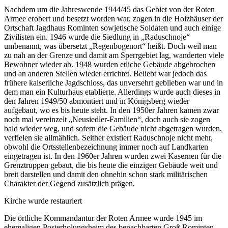
Nachdem um die Jahreswende 1944/45 das Gebiet von der Roten
Armee erobert und besetzt worden war, zogen in die Holzhäuser der
Ortschaft Jagdhaus Rominten sowjetische Soldaten und auch einige
Zivilisten ein. 1946 wurde die Siedlung in „Raduschnoje“
umbenannt, was übersetzt „Regenbogenort“ heißt. Doch weil man
zu nah an der Grenze und damit am Sperrgebiet lag, wanderten viele
Bewohner wieder ab. 1948 wurden etliche Gebäude abgebrochen
und an anderen Stellen wieder errichtet. Beliebt war jedoch das
frühere kaiserliche Jagdschloss, das unversehrt geblieben war und in
dem man ein Kulturhaus etablierte. Allerdings wurde auch dieses in
den Jahren 1949/50 abmontiert und in Königsberg wieder
aufgebaut, wo es bis heute steht. In den 1950er Jahren kamen zwar
noch mal vereinzelt „Neusiedler-Familien“, doch auch sie zogen
bald wieder weg, und sofern die Gebäude nicht abgetragen wurden,
verfielen sie allmählich. Seither existiert Raduschnoje nicht mehr,
obwohl die Ortsstellenbezeichnung immer noch auf Landkarten
eingetragen ist. In den 1960er Jahren wurden zwei Kasernen für die
Grenztruppen gebaut, die bis heute die einzigen Gebäude weit und
breit darstellen und damit den ohnehin schon stark militärischen
Charakter der Gegend zusätzlich prägen.
Kirche wurde restauriert
Die örtliche Kommandantur der Roten Armee wurde 1945 im
ehemaligen Posterholungsheim des benachbarten Groß Rominten