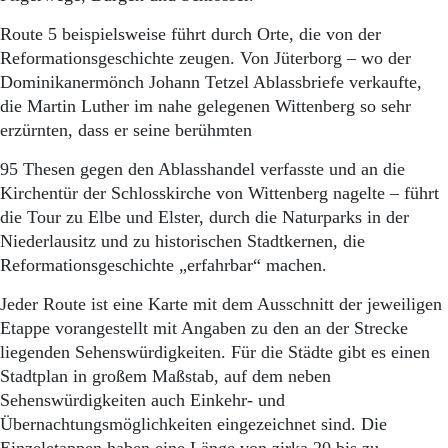
Aktuelle Ausgabe
Abonnenten-Login
Route 5 beispielsweise führt durch Orte, die von der
Abonnent werden
Reformationsgeschichte zeugen. Von Jüterborg – wo der
Abo Prämien
Dominikanermönch Johann Tetzel Ablassbriefe verkaufte,
Archiv
die Martin Luther im nahe gelegenen Wittenberg so sehr
Mediadaten
erzürnten, dass er seine berühmten
Kontakt
95 Thesen gegen den Ablasshandel verfasste und an die
Impressum
Kirchentür der Schlosskirche von Wittenberg nagelte – führt
Datenschutz
die Tour zu Elbe und Elster, durch die Naturparks in der
Niederlausitz und zu historischen Stadtkernen, die
Reformationsgeschichte „erfahrbar“ machen.
Jeder Route ist eine Karte mit dem Ausschnitt der jeweiligen
Etappe vorangestellt mit Angaben zu den an der Strecke
liegenden Sehenswürdigkeiten. Für die Städte gibt es einen
Stadtplan in großem Maßstab, auf dem neben
Sehenswürdigkeiten auch Einkehr- und
Übernachtungsmöglichkeiten eingezeichnet sind. Die