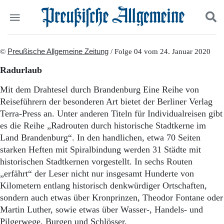
Politik
©
Preußische Allgemeine Zeitung
Suchen und finden
/ Folge 04 vom 24. Januar 2020
Kultur
Radurlaub
Wirtschaft
Panorama
Mit dem Drahtesel durch Brandenburg Eine Reihe von
Gesellschaft
Reiseführern der besonderen Art bietet der Berliner Verlag
Leben
Terra-Press an. Unter anderen Titeln für Individualreisen gibt
Geschichte
es die Reihe „Radrouten durch historische Stadtkerne im
Ostpreußen
Land Brandenburg“. In den handlichen, etwa 70 Seiten
Pommern
starken Heften mit Spiralbindung werden 31 Städte mit
Berlin-Brandenburg
historischen Stadtkernen vorgestellt. In sechs Routen
Schlesien
Danzig und Westpreußen
„erfährt“ der Leser nicht nur insgesamt Hunderte von
Bücher
Kilometern entlang historisch denkwürdiger Ortschaften,
sondern auch etwas über Kronprinzen, Theodor Fontane oder
Start
Martin Luther, sowie etwas über Wasser-, Handels- und
Wer wir sind
Pilgerwege, Burgen und Schlösser.