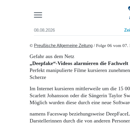
Pr
08.08.2026
Ze
Suchen und finden
Start
©
Preußische Allgemeine Zeitung
/ Folge 06 vom 07.
Wer wir sind
Gefahr aus dem Netz
Aktuelle Ausgabe
„Deepfake“-Videos alarmieren die Fachwelt
Abonnenten-Login
Perfekt manipulierte Filme kursieren zunehmen
Abonnent werden
Scherze
Abo Prämien
Archiv
Im Internet kursieren mittlerweile um die 15 
Mediadaten
Scarlett Johansson oder die Sängerin Taylor Sw
Möglich wurden diese durch eine neue Softwa
namens Faceswap beziehungsweise DeepFaceLab.
Darstellerinnen durch die von anderen Personen