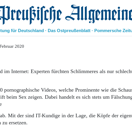
eußische Allgemeine Zeitung
itung für Deutschland · Das Ostpreußenblatt · Pommersche Zeit
Politik
 Februar 2020
Kultur
Wirtschaft
Panorama
d im Internet: Experten fürchten Schlimmeres als nur schlech
Gesellschaft
Leben
Geschichte
000 pornographische Videos, welche Prominente wie die Schaus
Ostpreußen
ift beim Sex zeigen. Dabei handelt es sich stets um Fälschun
Pommern
re
Berlin-Brandenburg
Schlesien
 Mit der sind IT-Kundige in der Lage, die Köpfe der eigen
Danzig und Westpreußen
 zu ersetzen.
Bücher