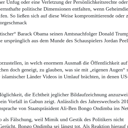
her Unfug oder eine Verletzung der Persönlichkeitsrechte oder
l ernsthafte politische Dimensionen entfalten, wenn Geheimdi
ifen. So ließen sich auf diese Weise kompromittierende oder
 Vorgeschmack
nthetischer“ Barack Obama seinen Amtsnachfolger Donald Trump
ede ursprünglich aus dem Munde des Schauspielers Jordan Pe
 vorzustellen, in welch enormem Ausmaß die Öffentlichkeit auf
hen doch geneigt, zu glauben, was sie mit „eigenen Augen“ 
islamischer Länder Videos in Umlauf brächten, in denen US-
öglichkeit, die Echtheit jeglicher Bildaufzeichnung anzuzwei
ein Vorfall in Gabun zeigt. Anlässlich des Jahreswechsels 20
e Ansprache von Staatspräsident Ali-Ben Bongo Ondimba ins Ne
 als Fälschung, weil Mimik und Gestik des Politikers nicht
Gerücht, Bongo Ondimba sei längst tot. Als Reaktion hierauf 