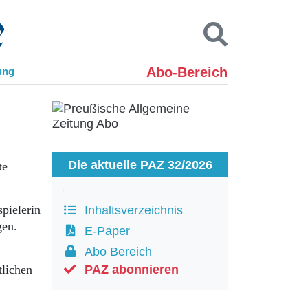
Abo-Bereich
ung
Kontakt
Impressum
Datenschutz
SUCHEN
Die aktuelle PAZ 32/2026
te
pielerin
Inhaltsverzeichnis
gen.
E-Paper
Abo Bereich
tlichen
PAZ abonnieren