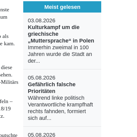
Meist gelesen
enste
 zum
03.08.2026
Kulturkampf um die
griechische
 als
„Muttersprache“ in Polen
ele kam.
Immerhin zweimal in 100
Jahren wurde die Stadt an
der...
 diese
sehen.
05.08.2026
Militärs
Gefährlich falsche
Prioritäten
Während linke politisch
feln –
Verantwortliche krampfhaft
18/19
rechts fahnden, formiert
tz.
sich auf...
05.08.2026
putschte