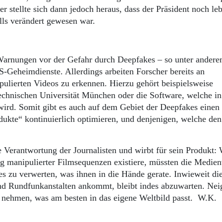
r stellte sich dann jedoch heraus, dass der Präsident noch le
lls verändert gewesen war.
 Warnungen vor der Gefahr durch Deepfakes – so unter ander
Geheimdienste. Allerdings arbeiten Forscher bereits an
pulierten Videos zu erkennen. Hierzu gehört beispielsweise
chnischen Universität München oder die Software, welche in
ird. Somit gibt es auch auf dem Gebiet der Deepfakes einen
dukte“ kontinuierlich optimieren, und denjenigen, welche de
e Verantwortung der Journalisten und wirbt für sein Produkt:
ng manipulierter Filmsequenzen existiere, müssten die Medien
lles zu verwerten, was ihnen in die Hände gerate. Inwieweit di
nd Rundfunkanstalten ankommt, bleibt indes abzuwarten. Nei
u nehmen, was am besten in das eigene Weltbild passt. W.K.