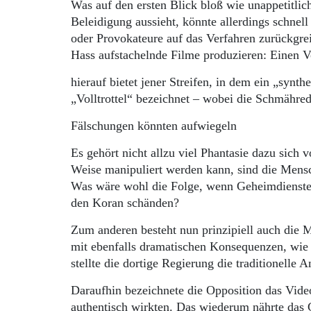
Was auf den ersten Blick bloß wie unappetitlic
Beleidigung aussieht, könnte allerdings schnel
oder Provokateure auf das Verfahren zurückgre
Hass aufstachelnde Filme produzieren: Einen
hierauf bietet jener Streifen, in dem ein „sy
„Volltrottel“ bezeichnet – wobei die Schmähr
Fälschungen könnten aufwiegeln
Es gehört nicht allzu viel Phantasie dazu sich
Weise manipuliert werden kann, sind die Mensc
Was wäre wohl die Folge, wenn Geheimdienste 
den Koran schänden?
Zum anderen besteht nun prinzipiell auch die M
mit ebenfalls dramatischen Konsequenzen, wie 
stellte die dortige Regierung die traditionell
Daraufhin bezeichnete die Opposition das Video
authentisch wirkten. Das wiederum nährte das 