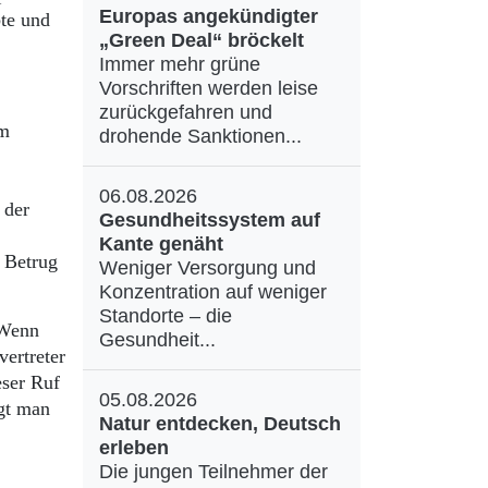
Europas angekündigter
bte und
„Green Deal“ bröckelt
Immer mehr grüne
Vorschriften werden leise
zurückgefahren und
em
drohende Sanktionen...
06.08.2026
 der
Gesundheitssystem auf
Kante genäht
n Betrug
Weniger Versorgung und
Konzentration auf weniger
Standorte – die
 Wenn
Gesundheit...
vertreter
eser Ruf
05.08.2026
gt man
Natur entdecken, Deutsch
erleben
Die jungen Teilnehmer der