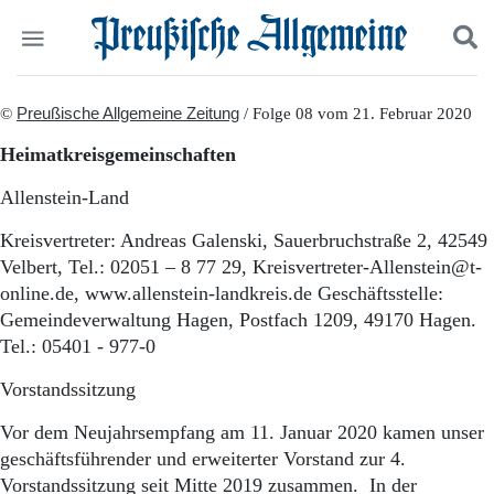
Politik
©
Preußische Allgemeine Zeitung
Suchen und finden
/ Folge 08 vom 21. Februar 2020
Kultur
Heimatkreisgemeinschaften
Wirtschaft
Panorama
Allenstein-Land
Gesellschaft
Leben
Kreisvertreter: Andreas Galenski, Sauerbruchstraße 2, 42549
Geschichte
Velbert, Tel.: 02051 – 8 77 29, Kreisvertreter-Allenstein@t-
Ostpreußen
online.de, www.allenstein-landkreis.de Geschäftsstelle:
Pommern
Gemeindeverwaltung Hagen, Postfach 1209, 49170 Hagen.
Berlin-Brandenburg
Tel.: 05401 - 977-0
Schlesien
Danzig und Westpreußen
Vorstandssitzung
Bücher
Vor dem Neujahrsempfang am 11. Januar 2020 kamen unser
Start
geschäftsführender und erweiterter Vorstand zur 4.
Wer wir sind
Vorstandssitzung seit Mitte 2019 zusammen. In der