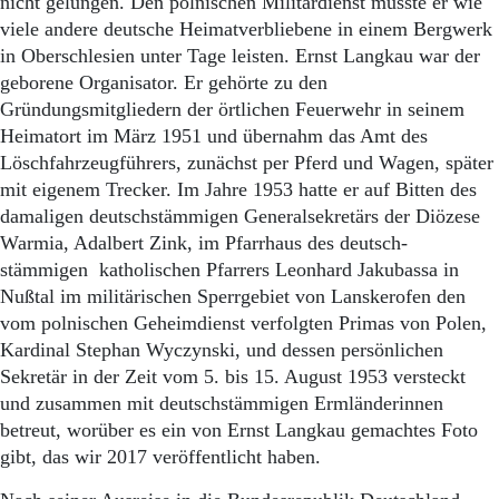
nicht gelungen. Den polnischen Militärdienst musste er wie
viele andere deutsche Heimatverbliebene in einem Bergwerk
in Oberschlesien unter Tage leisten. Ernst Langkau war der
geborene Organisator. Er gehörte zu den
Gründungsmitgliedern der örtlichen Feuerwehr in seinem
Heimatort im März 1951 und übernahm das Amt des
Löschfahrzeugführers, zunächst per Pferd und Wagen, später
mit eigenem Trecker. Im Jahre 1953 hatte er auf Bitten des
damaligen deutschstämmigen Generalsekretärs der Diözese
Warmia, Adalbert Zink, im Pfarrhaus des deutsch-
stämmigen katholischen Pfarrers Leonhard Jakubassa in
Nußtal im militärischen Sperrgebiet von Lanskerofen den
vom polnischen Geheimdienst verfolgten Primas von Polen,
Kardinal Stephan Wyczynski, und dessen persönlichen
Sekretär in der Zeit vom 5. bis 15. August 1953 versteckt
und zusammen mit deutschstämmigen Ermländerinnen
betreut, worüber es ein von Ernst Langkau gemachtes Foto
gibt, das wir 2017 veröffentlicht haben.