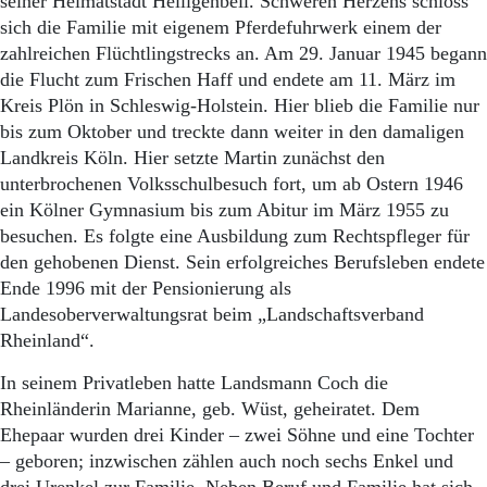
seiner Heimatstadt Heiligenbeil. Schweren Herzens schloss
sich die Familie mit eigenem Pferdefuhrwerk einem der
zahlreichen Flüchtlingstrecks an. Am 29. Januar 1945 begann
die Flucht zum Frischen Haff und endete am 11. März im
Kreis Plön in Schleswig-Holstein. Hier blieb die Familie nur
bis zum Oktober und treckte dann weiter in den damaligen
Landkreis Köln. Hier setzte Martin zunächst den
unterbrochenen Volksschulbesuch fort, um ab Ostern 1946
ein Kölner Gymnasium bis zum Abitur im März 1955 zu
besuchen. Es folgte eine Ausbildung zum Rechtspfleger für
den gehobenen Dienst. Sein erfolgreiches Berufsleben endete
Ende 1996 mit der Pensionierung als
Landesoberverwaltungsrat beim „Landschaftsverband
Rheinland“.
In seinem Privatleben hatte Landsmann Coch die
Rheinländerin Marianne, geb. Wüst, geheiratet. Dem
Ehepaar wurden drei Kinder – zwei Söhne und eine Tochter
– geboren; inzwischen zählen auch noch sechs Enkel und