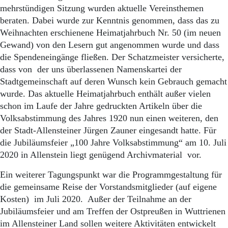
Aktuelle Ausgabe
mehrstündigen Sitzung wurden aktuelle Vereinsthemen
Abonnenten-Login
beraten. Dabei wurde zur Kenntnis genommen, dass das zu
Abonnent werden
Weihnachten erschienene Heimatjahrbuch Nr. 50 (im neuen
Abo Prämien
Gewand) von den Lesern gut angenommen wurde und dass
Archiv
die Spendeneingänge fließen. Der Schatzmeister versicherte,
Mediadaten
dass von der uns überlassenen Namenskartei der
Kontakt
Stadtgemeinschaft auf deren Wunsch kein Gebrauch gemacht
Impressum
wurde. Das aktuelle Heimatjahrbuch enthält außer vielen
Datenschutz
schon im Laufe der Jahre gedruckten Artikeln über die
Volksabstimmung des Jahres 1920 nun einen weiteren, den
der Stadt-Allensteiner Jürgen Zauner eingesandt hatte. Für
die Jubiläumsfeier „100 Jahre Volksabstimmung“ am 10. Juli
2020 in Allenstein liegt genügend Archivmaterial vor.
Ein weiterer Tagungspunkt war die Programmgestaltung für
die gemeinsame Reise der Vorstandsmitglieder (auf eigene
Kosten) im Juli 2020. Außer der Teilnahme an der
Jubiläumsfeier und am Treffen der Ostpreußen in Wuttrienen
im Allensteiner Land sollen weitere Aktivitäten entwickelt