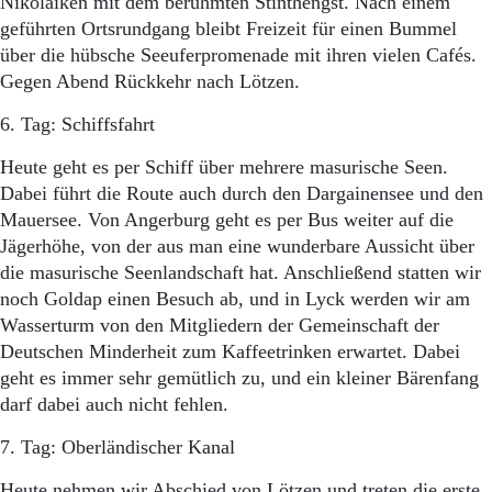
Nikolaiken mit dem berühmten Stinthengst. Nach einem
geführten Ortsrundgang bleibt Freizeit für einen Bummel
über die hübsche Seeuferpromenade mit ihren vielen Cafés.
Gegen Abend Rückkehr nach Lötzen.
6. Tag: Schiffsfahrt
Heute geht es per Schiff über mehrere masurische Seen.
Dabei führt die Route auch durch den Dargainensee und den
Mauersee. Von Angerburg geht es per Bus weiter auf die
Jägerhöhe, von der aus man eine wunderbare Aussicht über
die masurische Seenlandschaft hat. Anschließend statten wir
noch Goldap einen Besuch ab, und in Lyck werden wir am
Wasserturm von den Mitgliedern der Gemeinschaft der
Deutschen Minderheit zum Kaffeetrinken erwartet. Dabei
geht es immer sehr gemütlich zu, und ein kleiner Bärenfang
darf dabei auch nicht fehlen.
7. Tag: Oberländischer Kanal
Heute nehmen wir Abschied von Lötzen und treten die erste