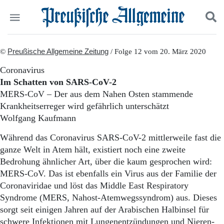
Politik
©
Preußische Allgemeine Zeitung
Suchen und finden
/ Folge 12 vom 20. März 2020
Kultur
Coronavirus
Wirtschaft
Im Schatten von SARS-CoV-2
Panorama
MERS-CoV – Der aus dem Nahen Osten stammende
Gesellschaft
Krankheitserreger wird gefährlich unterschätzt
Leben
Wolfgang Kaufmann
Geschichte
Ostpreußen
Während das Coronavirus SARS-CoV-2 mittlerweile fast die
Pommern
ganze Welt in Atem hält, existiert noch eine zweite
Berlin-Brandenburg
Bedrohung ähnlicher Art, über die kaum gesprochen wird:
Schlesien
Danzig und Westpreußen
MERS-CoV. Das ist ebenfalls ein Virus aus der Familie der
Bücher
Coronaviridae und löst das Middle East Respiratory
Syndrome (MERS, Nahost-Atemwegssyndrom) aus. Dieses
Start
sorgt seit einigen Jahren auf der Arabischen Halbinsel für
Wer wir sind
schwere Infektionen mit Lungenentzündungen und Nieren-