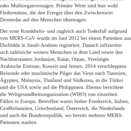
Aktuelle Ausgabe
oder Multiorganversagen. Primäre Wirte sind hier wohl
Abonnenten-Login
Fledermäuse, die den Erreger über den Zwischenwirt
Abonnent werden
Dromedar auf den Menschen übertragen.
Abo Prämien
Archiv
Der erste Krankheits- und zugleich auch Todesfall aufgrund
Mediadaten
von MERS-CoV wurde im Juni 2012 bei einem Patienten aus
Kontakt
Dschidda in Saudi-Arabien registriert. Danach infizierten
Impressum
sich zahlreiche weitere Menschen in dem Land sowie den
Datenschutz
Nachbarstaaten Jordanien, Katar, Oman, Vereinigte
Arabische Emirate, Kuweit und Jemen. 2014 verschleppten
Reisende oder muslimische Pilger das Virus nach Tunesien,
Ägypten, Malaysia, Thailand und Südkorea, in die Türkei
und die USA sowie auf die Philippinen. Ebenso berichtete
die Weltgesundheitsorganisation (WHO) von einzelnen
Fällen in Europa. Betroffen waren bisher Frankreich, Italien,
Großbritannien, Griechenland, Österreich, die Niederlande
und auch die Bundesrepublik, wo bereits mehrere MERS-
Patienten starben.