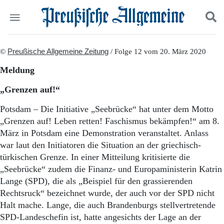
Politik
©
Preußische Allgemeine Zeitung
Suchen und finden
/ Folge 12 vom 20. März 2020
Kultur
Meldung
Wirtschaft
Panorama
„Grenzen auf!“
Gesellschaft
Leben
Potsdam – Die Initiative „Seebrücke“ hat unter dem Motto
Geschichte
„Grenzen auf! Leben retten! Faschismus bekämpfen!“ am 8.
Ostpreußen
März in Potsdam eine Demonstration veranstaltet. Anlass
Pommern
war laut den Initiatoren die Situation an der griechisch-
Berlin-Brandenburg
türkischen Grenze. In einer Mitteilung kritisierte die
Schlesien
„Seebrücke“ zudem die Finanz- und Europaministerin Katrin
Danzig und Westpreußen
Lange (SPD), die als „Beispiel für den grassierenden
Bücher
Rechtsruck“ bezeichnet wurde, der auch vor der SPD nicht
Start
Halt mache. Lange, die auch Brandenburgs stellvertretende
Wer wir sind
SPD-Landeschefin ist, hatte angesichts der Lage an der