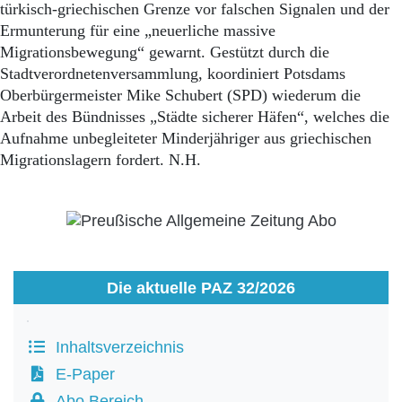
Aktuelle Ausgabe
türkisch-griechischen Grenze vor falschen Signalen und der
Abonnenten-Login
Ermunterung für eine „neuerliche massive
Abonnent werden
Migrationsbewegung“ gewarnt. Gestützt durch die
Abo Prämien
Stadtverordnetenversammlung, koordiniert Potsdams
Archiv
Oberbürgermeister Mike Schubert (SPD) wiederum die
Mediadaten
Arbeit des Bündnisses „Städte sicherer Häfen“, welches die
Kontakt
Aufnahme unbegleiteter Minderjähriger aus griechischen
Impressum
Migrationslagern fordert. N.H.
Datenschutz
Die aktuelle PAZ 32/2026
Inhaltsverzeichnis
E-Paper
Abo Bereich