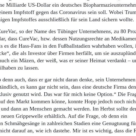
ine Milliarde US-Dollar ein deutsches Biopharmazieunterneh
 einem Impfstoff gegen das Coronavirus sein soll. Wobei Trum
gen Impfstoffes ausschließlich für sein Land sichern wollte.
ureVac, so der Name des Tübinger Unternehmens, zu 80 Pro
lar, dass CureVac, bzw. dessen Nutzungsrechte an Medikamen
s es die Hass-Fans in den Fußballstadien wahrhaben wollen, 
ke“, die als Investor über Firmen herfällt, um sie auszuplün
auch ein Mäzen, der weiß, was er seiner Heimat verdankt – u
eilhaben zu lassen.
denn auch, dass er gar nicht daran denke, sein Unternehmen
ändlich, es kann gar nicht sein, dass eine deutsche Firma den
klusiv genutzt wird. Das war für mich keine Option.“ Die Fr
 auf den Markt kommen könne, konnte Hopp jedoch noch nich
 und dann an Menschen gemacht werden. Im Herbst sollte der
 neuen Grippewelle erhältlich. Auf die Frage, ob denn ein
gen Schmähgesänge in zahlreichen Stadien eine Genugtuung fü
cht darauf an, wie ich dastehe. Mir ist es wichtig, dass die 