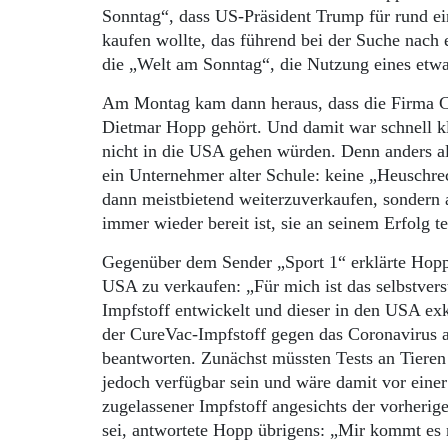
Sonntag“, dass US-Präsident Trump für rund e
kaufen wollte, das führend bei der Suche nach
die „Welt am Sonntag“, die Nutzung eines etwai
Am Montag kam dann heraus, dass die Firma C
Dietmar Hopp gehört. Und damit war schnell k
nicht in die USA gehen würden. Denn anders al
ein Unternehmer alter Schule: keine „Heuschrec
dann meistbietend weiterzuverkaufen, sondern 
immer wieder bereit ist, sie an seinem Erfolg t
Gegenüber dem Sender „Sport 1“ erklärte Hopp 
USA zu verkaufen: „Für mich ist das selbstverst
Impfstoff entwickelt und dieser in den USA ex
der CureVac-Impfstoff gegen das Coronavirus
beantworten. Zunächst müssten Tests an Tieren
jedoch verfügbar sein und wäre damit vor einer
zugelassener Impfstoff angesichts der vorheri
sei, antwortete Hopp übrigens: „Mir kommt es ni