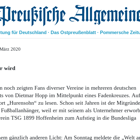
eußische Allgemeine Zeitung
itung für Deutschland · Das Ostpreußenblatt · Pommersche Zeit
Politik
 März 2020
Kultur
Wirtschaft
r wird
Panorama
Gesellschaft
Leben
n noch zeigten Fans diverser Vereine in mehreren deutschen
Geschichte
äts von Dietmar Hopp im Mittelpunkt eines Fadenkreuzes. Au
Ostpreußen
rt „Hurensohn“ zu lesen. Schon seit Jahren ist der Mitgründe
Pommern
 Fußballanhänger, weil er mit seinem als Unternehmer erwor
Berlin-Brandenburg
erein TSG 1899 Hoffenheim zum Aufstieg in die Bundesliga
Schlesien
Danzig und Westpreußen
Bücher
nem gänzlich anderen Licht: Am Sonntag meldete die „Welt 