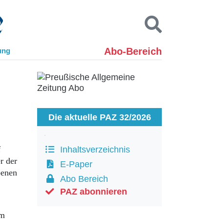
Abo-Bereich
ung
Kontakt
Impressum
Datenschutz
SUCHEN
Die aktuelle PAZ 32/2026
f
Inhaltsverzeichnis
r der
E-Paper
benen
Abo Bereich
PAZ abonnieren
am