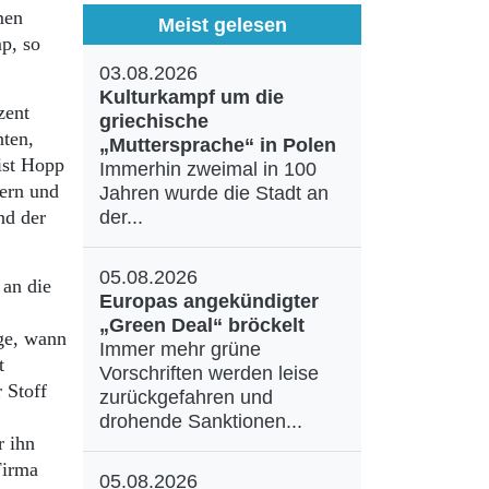
men
Meist gelesen
p, so
03.08.2026
Kulturkampf um die
zent
griechische
ten,
„Muttersprache“ in Polen
ist Hopp
Immerhin zweimal in 100
dern und
Jahren wurde die Stadt an
nd der
der...
05.08.2026
 an die
Europas angekündigter
„Green Deal“ bröckelt
age, wann
Immer mehr grüne
t
Vorschriften werden leise
 Stoff
zurückgefahren und
drohende Sanktionen...
r ihn
Firma
05.08.2026