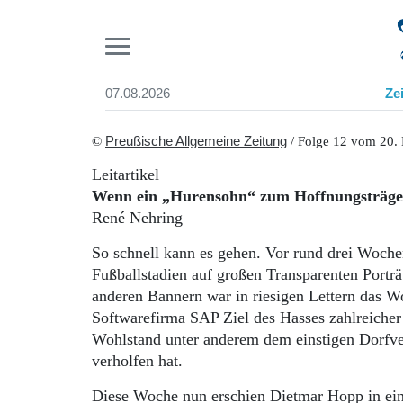
Pr
07.08.2026
Ze
Suchen und finden
Start
©
Preußische Allgemeine Zeitung
/ Folge 12 vom 20.
Wer wir sind
Leitartikel
Aktuelle Ausgabe
Wenn ein „Hurensohn“ zum Hoffnungsträge
Abonnenten-Login
René Nehring
Abonnent werden
Abo Prämien
So schnell kann es gehen. Vor rund drei Woche
Archiv
Fußballstadien auf großen Transparenten Portr
Mediadaten
anderen Bannern war in riesigen Lettern das Wo
Softwarefirma SAP Ziel des Hasses zahlreicher
Wohlstand unter anderem dem einstigen Dorfv
verholfen hat.
Diese Woche nun erschien Dietmar Hopp in ei