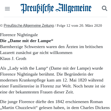
Politik
©
Preußische Allgemeine Zeitung
Suchen und finden
/ Folge 12 vom 20. März 2020
Kultur
Florence Nightingale
Wirtschaft
Die „Dame mit der Lampe“
Panorama
Barmherzige Schwestern waren den Ärzten im britischen
Gesellschaft
Lazarett zunächst gar nicht willkommen
Leben
Klaus J. Groth
Geschichte
Ostpreußen
Als „Lady with the Lamp“ (Dame mit der Lampe) wurde
Pommern
Florence Nightingale berühmt. Die Begründerin der
Berlin-Brandenburg
modernen Krankenpflege kam am 12. Mai 1820 während
Schlesien
Danzig und Westpreußen
einer Familienreise in Florenz zur Welt. Noch heute ist sie
Bücher
eine der bekanntesten Frauen dieser Zeit.
Start
Die junge Florence dürfte den 1842 erschienenen Roman
Wer wir sind
„Martin Chuzzlewit“ gelesen haben, in dem Charles Dickens