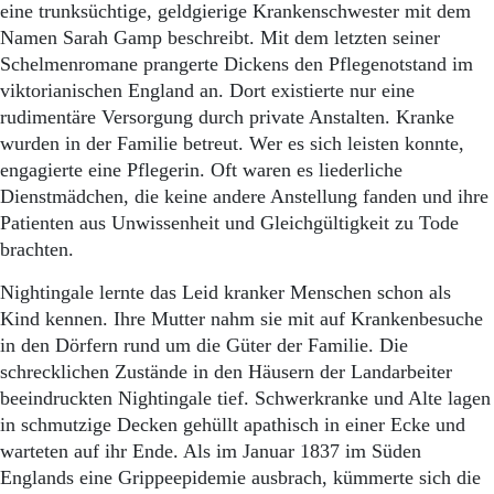
Aktuelle Ausgabe
eine trunksüchtige, geldgierige Krankenschwester mit dem
Abonnenten-Login
Namen Sarah Gamp beschreibt. Mit dem letzten seiner
Abonnent werden
Schelmenromane prangerte Dickens den Pflegenotstand im
Abo Prämien
viktorianischen England an. Dort existierte nur eine
Archiv
rudimentäre Versorgung durch private Anstalten. Kranke
Mediadaten
wurden in der Familie betreut. Wer es sich leisten konnte,
Kontakt
engagierte eine Pflegerin. Oft waren es liederliche
Impressum
Dienstmädchen, die keine andere Anstellung fanden und ihre
Datenschutz
Patienten aus Unwissenheit und Gleichgültigkeit zu Tode
brachten.
Nightingale lernte das Leid kranker Menschen schon als
Kind kennen. Ihre Mutter nahm sie mit auf Krankenbesuche
in den Dörfern rund um die Güter der Familie. Die
schrecklichen Zustände in den Häusern der Landarbeiter
beeindruckten Nightingale tief. Schwerkranke und Alte lagen
in schmutzige Decken gehüllt apathisch in einer Ecke und
warteten auf ihr Ende. Als im Januar 1837 im Süden
Englands eine Grippeepidemie ausbrach, kümmerte sich die