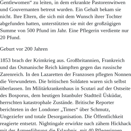
Gentlewomen“ zu leiten, in dem erkrankte Pastorenwitwen
und Gouvernanten betreut wurden. Ein Gehalt bekam sie
nicht. Ihre Eltern, die sich mit dem Wunsch ihrer Tochter
abgefunden hatten, unterstützten sie mit der großzügigen
Summe von 500 Pfund im Jahr. Eine Pflegerin verdiente nur
20 Pfund.
Geburt vor 200 Jahren
1853 brach der Krimkrieg aus. Großbritannien, Frankreich
und das Osmanische Reich kämpften gegen das russische
Zarenreich. In den Lazaretten der Franzosen pflegten Nonnen
die Verwundeten. Die britischen Soldaten waren sich selbst
überlassen. Im Militärkrankenhaus in Scutari auf der Ostseite
des Bosporus, dem heutigen Istanbuler Stadtteil Üsküdar,
herrschten katastrophale Zustände. Britische Reporter
berichteten in der Londoner „Times“ über Schmutz,
Ungeziefer und totale Desorganisation. Die Öffentlichkeit
reagierte entsetzt. Nightingale erwirkte nach zähem Hickhack
mit der Armeeführung die Erlaubnis, mit 40 Pflegerinnen