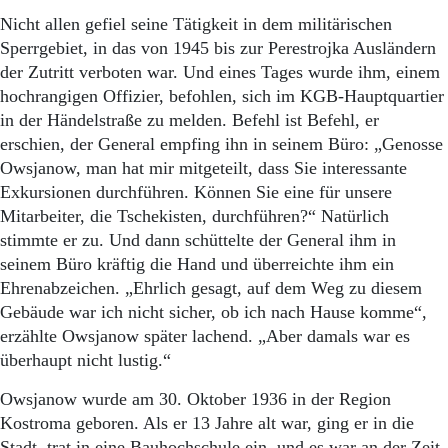
Nicht allen gefiel seine Tätigkeit in dem militärischen
Sperrgebiet, in das von 1945 bis zur Perestrojka Ausländern
der Zutritt verboten war. Und eines Tages wurde ihm, einem
hochrangigen Offizier, befohlen, sich im KGB-Hauptquartier
in der Händelstraße zu melden. Befehl ist Befehl, er
erschien, der General empfing ihn in seinem Büro: „Genosse
Owsjanow, man hat mir mitgeteilt, dass Sie interessante
Exkursionen durchführen. Können Sie eine für unsere
Mitarbeiter, die Tschekisten, durchführen?“ Natürlich
stimmte er zu. Und dann schüttelte der General ihm in
seinem Büro kräftig die Hand und überreichte ihm ein
Ehrenabzeichen. „Ehrlich gesagt, auf dem Weg zu diesem
Gebäude war ich nicht sicher, ob ich nach Hause komme“,
erzählte Owsjanow später lachend. „Aber damals war es
überhaupt nicht lustig.“
Owsjanow wurde am 30. Oktober 1936 in der Region
Kostroma geboren. Als er 13 Jahre alt war, ging er in die
Stadt, trat in eine Bauhochschule ein, und es war an der Zeit,