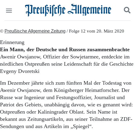
Politik
©
Preußische Allgemeine Zeitung
Suchen und finden
/ Folge 12 vom 20. März 2020
Kultur
Erinnerung
Wirtschaft
Ein Mann, der Deutsche und Russen zusammenbrachte
Panorama
Awenir Owsjanow, Offizier der Sowjetarmee, entdeckte im
Gesellschaft
nördlichen Ostpreußen seine Leidenschaft für die Geschichte
Leben
Evgeny Dvoretski
Geschichte
Ostpreußen
Im Dezember jährte sich zum fünften Mal der Todestag von
Pommern
Awenir Owsjanow, dem Königsberger Heimatforscher. Der
Berlin-Brandenburg
Russe war Ingenieur und Festungsoffizier, Journalist und
Schlesien
Danzig und Westpreußen
Patriot des Gebiets, unabhängig davon, wie es genannt wird:
Bücher
Ostpreußen oder Kaliningrader Oblast. Sein Name ist
bekannt aus Zeitungsartikeln, aus seiner Teilnahme an ZDF-
Start
Sendungen und aus Artikeln im „Spiegel“.
Wer wir sind