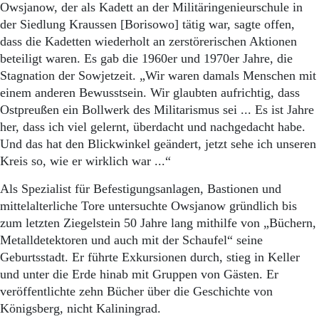
Aktuelle Ausgabe
Owsjanow, der als Kadett an der Militäringenieurschule in
Abonnenten-Login
der Siedlung Kraussen [Borisowo] tätig war, sagte offen,
Abonnent werden
dass die Kadetten wiederholt an zerstörerischen Aktionen
Abo Prämien
beteiligt waren. Es gab die 1960er und 1970er Jahre, die
Archiv
Stagnation der Sowjetzeit. „Wir waren damals Menschen mit
Mediadaten
einem anderen Bewusstsein. Wir glaubten aufrichtig, dass
Kontakt
Ostpreußen ein Bollwerk des Militarismus sei ... Es ist Jahre
Impressum
her, dass ich viel gelernt, überdacht und nachgedacht habe.
Datenschutz
Und das hat den Blickwinkel geändert, jetzt sehe ich unseren
Kreis so, wie er wirklich war ...“
Als Spezialist für Befestigungsanlagen, Bastionen und
mittelalterliche Tore untersuchte Owsjanow gründlich bis
zum letzten Ziegelstein 50 Jahre lang mithilfe von „Büchern,
Metalldetektoren und auch mit der Schaufel“ seine
Geburtsstadt. Er führte Exkursionen durch, stieg in Keller
und unter die Erde hinab mit Gruppen von Gästen. Er
veröffentlichte zehn Bücher über die Geschichte von
Königsberg, nicht Kaliningrad.