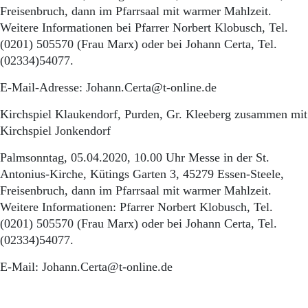
Aktuelle Ausgabe
Freisenbruch, dann im Pfarrsaal mit warmer Mahlzeit.
Abonnenten-Login
Weitere Informationen bei Pfarrer Norbert Klobusch, Tel.
Abonnent werden
(0201) 505570 (Frau Marx) oder bei Johann Certa, Tel.
Abo Prämien
(02334)54077.
Archiv
Mediadaten
E-Mail-Adresse: Johann.Certa@t-online.de
Kontakt
Kirchspiel Klaukendorf, Purden, Gr. Kleeberg zusammen mit
Impressum
Kirchspiel Jonkendorf
Datenschutz
Palmsonntag, 05.04.2020, 10.00 Uhr Messe in der St.
Antonius-Kirche, Kütings Garten 3, 45279 Essen-Steele,
Freisenbruch, dann im Pfarrsaal mit warmer Mahlzeit.
Weitere Informationen: Pfarrer Norbert Klobusch, Tel.
(0201) 505570 (Frau Marx) oder bei Johann Certa, Tel.
(02334)54077.
E-Mail: Johann.Certa@t-online.de