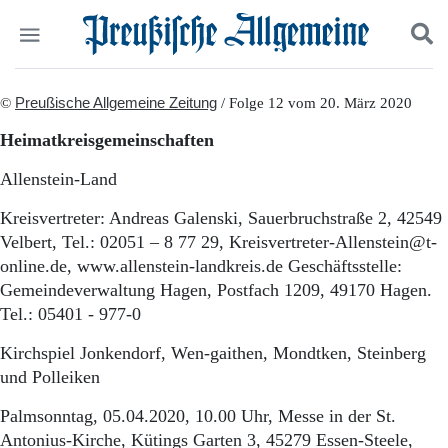
Politik
©
Preußische Allgemeine Zeitung
Suchen und finden
/ Folge 12 vom 20. März 2020
Kultur
Heimatkreisgemeinschaften
Wirtschaft
Panorama
Allenstein-Land
Gesellschaft
Leben
Kreisvertreter: Andreas Galenski, Sauerbruchstraße 2, 42549
Geschichte
Velbert, Tel.: 02051 – 8 77 29, Kreisvertreter-Allenstein@t-
Ostpreußen
online.de, www.allenstein-landkreis.de Geschäftsstelle:
Pommern
Gemeindeverwaltung Hagen, Postfach 1209, 49170 Hagen.
Berlin-Brandenburg
Tel.: 05401 - 977-0
Schlesien
Danzig und Westpreußen
Kirchspiel Jonkendorf, Wen-gaithen, Mondtken, Steinberg
Bücher
und Polleiken
Start
Palmsonntag, 05.04.2020, 10.00 Uhr, Messe in der St.
Wer wir sind
Antonius-Kirche, Kütings Garten 3, 45279 Essen-Steele,