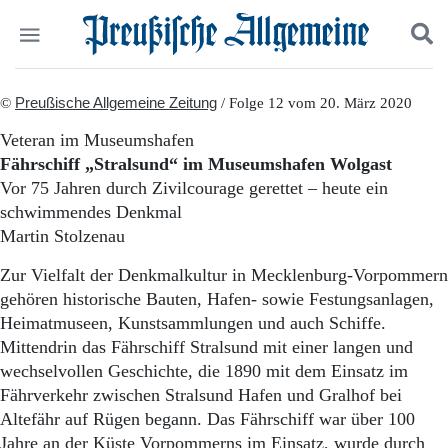
Politik
©
Preußische Allgemeine Zeitung
Suchen und finden
/ Folge 12 vom 20. März 2020
Kultur
Veteran im Museumshafen
Wirtschaft
Fährschiff „Stralsund“ im Museumshafen Wolgast
Panorama
Vor 75 Jahren durch Zivilcourage gerettet – heute ein
Gesellschaft
schwimmendes Denkmal
Leben
Martin Stolzenau
Geschichte
Ostpreußen
Zur Vielfalt der Denkmalkultur in Mecklenburg-Vorpommern
Pommern
gehören historische Bauten, Hafen- sowie Festungsanlagen,
Berlin-Brandenburg
Heimatmuseen, Kunstsammlungen und auch Schiffe.
Schlesien
Danzig und Westpreußen
Mittendrin das Fährschiff Stralsund mit einer langen und
Bücher
wechselvollen Geschichte, die 1890 mit dem Einsatz im
Fährverkehr zwischen Stralsund Hafen und Gralhof bei
Start
Altefähr auf Rügen begann. Das Fährschiff war über 100
Wer wir sind
Jahre an der Küste Vorpommerns im Einsatz, wurde durch