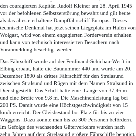
Aktuelle Ausgabe
den couragierten Kapitän Rudolf Kleiner am 28. April 1945
Abonnenten-Login
vor der befohlenen Selbstzerstörung bewahrt und gilt heute
Abonnent werden
als das älteste erhaltene Dampffährschiff Europas. Dieses
Abo Prämien
Archiv
technische Denkmal hat jetzt seinen Liegeplatz im Hafen von
Mediadaten
Wolgast, wird von einem engagierten Förderverein erhalten
und kann von technisch interessierten Besuchern nach
Kontakt
Voranmeldung besichtigt werden.
Impressum
Datenschutz
Das Fährschiff wurde auf der Ferdinand-Schichau-Werft in
Elbing erbaut, hatte die Baunummer 440 und wurde am 20.
Dezember 1890 als drittes Fährschiff für den Strelasund
zwischen Stralsund und Rügen mit dem Namen Stralsund in
Dienst gestellt. Das Schiff hatte eine Länge von 37,46 m
und eine Breite von 9,8 m. Die Maschinenleistung lag bei
200 PS. Damit wurde eine Höchstgeschwindigkeit von 15
km/h erreicht. Der Gleisbestand bot Platz für bis zu vier
Waggons. Dazu konnte man bis zu 300 Personen befördern.
Im Gefolge des wachsenden Güterverkehrs wurden nach
zehn Jahren auf dem Strelasund größere Fährschiffe benötigt.