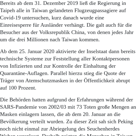
Aktuelle Ausgabe
Bereits ab dem 31. Dezember 2019 ließ die Regierung in
Abonnenten-Login
Taipeh alle in Taiwan gelandeten Flugzeugpassagiere auf
Abonnent werden
Covid-19 untersuchen, kurz danach wurde eine
Abo Prämien
Einreisesperre für Ausländer verhängt. Die galt auch für die
Archiv
Besucher aus der Volksrepublik China, von denen jedes Jahr
Mediadaten
um die drei Millionen nach Taiwan kommen.
Kontakt
Ab dem 25. Januar 2020 aktivierte der Inselstaat dann bereits
Impressum
technische Systeme zur Feststellung aller Kontaktpersonen
Datenschutz
von Infizierten und zur Kontrolle der Einhaltung der
Quarantäne-Auflagen. Parallel hierzu stieg die Quote der
Träger von Atemschutzmasken in der Öffentlichkeit abrupt
auf 100 Prozent.
Die Behörden hatten aufgrund der Erfahrungen während der
SARS-Pandemie von 2002/03 mit 73 Toten große Mengen an
Masken einlagern lassen, die ab dem 20. Januar an die
Bevölkerung verteilt wurden. Zu dieser Zeit sah sich Peking
noch nicht einmal zur Abriegelung des Seuchenherdes