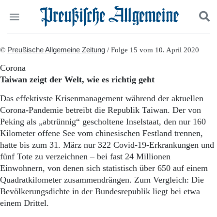
Politik
©
Preußische Allgemeine Zeitung
Suchen und finden
/ Folge 15 vom 10. April 2020
Kultur
Corona
Wirtschaft
Taiwan zeigt der Welt, wie es richtig geht
Panorama
Gesellschaft
Das effektivste Krisenmanagement während der aktuellen
Leben
Corona-Pandemie betreibt die Republik Taiwan. Der von
Geschichte
Peking als „abtrünnig“ gescholtene Inselstaat, den nur 160
Ostpreußen
Kilometer offene See vom chinesischen Festland trennen,
Pommern
hatte bis zum 31. März nur 322 Covid-19-Erkrankungen und
Berlin-Brandenburg
fünf Tote zu verzeichnen – bei fast 24 Millionen
Schlesien
Danzig und Westpreußen
Einwohnern, von denen sich statistisch über 650 auf einem
Bücher
Quadratkilometer zusammendrängen. Zum Vergleich: Die
Bevölkerungsdichte in der Bundesrepublik liegt bei etwa
Start
einem Drittel.
Wer wir sind