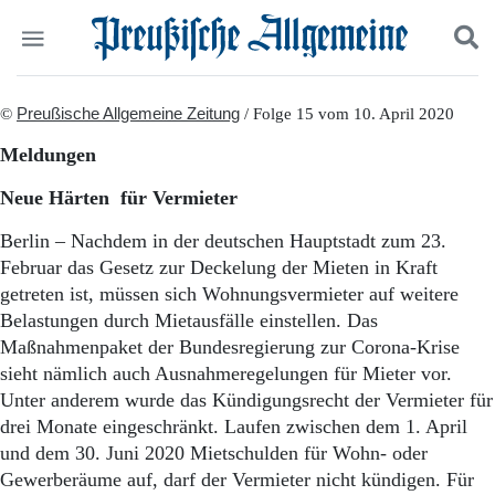
Politik
©
Preußische Allgemeine Zeitung
Suchen und finden
/ Folge 15 vom 10. April 2020
Kultur
Meldungen
Wirtschaft
Panorama
Neue Härten für Vermieter
Gesellschaft
Leben
Berlin – Nachdem in der deutschen Hauptstadt zum 23.
Geschichte
Februar das Gesetz zur Deckelung der Mieten in Kraft
Ostpreußen
getreten ist, müssen sich Wohnungsvermieter auf weitere
Pommern
Belastungen durch Mietausfälle einstellen. Das
Berlin-Brandenburg
Maßnahmenpaket der Bundesregierung zur Corona-Krise
Schlesien
sieht nämlich auch Ausnahmeregelungen für Mieter vor.
Danzig und Westpreußen
Unter anderem wurde das Kündigungsrecht der Vermieter für
Bücher
drei Monate eingeschränkt. Laufen zwischen dem 1. April
Start
und dem 30. Juni 2020 Mietschulden für Wohn- oder
Wer wir sind
Gewerberäume auf, darf der Vermieter nicht kündigen. Für