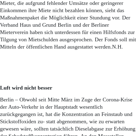
Aktuelle Ausgabe
Mieter, die aufgrund fehlender Umsätze oder geringerer
Abonnenten-Login
Einkommen ihre Miete nicht bezahlen können, sieht das
Abonnent werden
Maßnahmenpaket die Möglichkeit einer Stundung vor. Der
Abo Prämien
Verband Haus und Grund Berlin und der Berliner
Archiv
Mieterverein haben sich unterdessen für einen Hilfsfonds zur
Mediadaten
Tilgung von Mietschulden ausgesprochen. Der Fonds soll mit
Kontakt
Mitteln der öffentlichen Hand ausgestattet werden.N.H.
Impressum
Datenschutz
Luft wird nicht besser
Berlin – Obwohl seit Mitte März im Zuge der Corona-Krise
der Auto-Verkehr in der Hauptstadt wesentlich
zurückgegangen ist, hat die Konzentration an Feinstaub und
Stickstoffoxiden zu- statt abgenommen, wie zu erwarten
gewesen wäre, sollten tatsächlich Dieselabgase zur Erhöhung