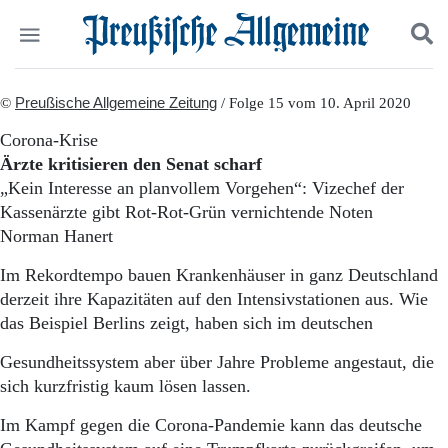
Politik
©
Preußische Allgemeine Zeitung
Suchen und finden
/ Folge 15 vom 10. April 2020
Kultur
Corona-Krise
Wirtschaft
Ärzte kritisieren den Senat scharf
Panorama
„Kein Interesse an planvollem Vorgehen“: Vizechef der
Gesellschaft
Kassenärzte gibt Rot-Rot-Grün vernichtende Noten
Leben
Norman Hanert
Geschichte
Ostpreußen
Im Rekordtempo bauen Krankenhäuser in ganz Deutschland
Pommern
derzeit ihre Kapazitäten auf den Intensivstationen aus. Wie
Berlin-Brandenburg
das Beispiel Berlins zeigt, haben sich im deutschen
Schlesien
Danzig und Westpreußen
Gesundheitssystem aber über Jahre Probleme angestaut, die
Bücher
sich kurzfristig kaum lösen lassen.
Start
Im Kampf gegen die Corona-Pandemie kann das deutsche
Wer wir sind