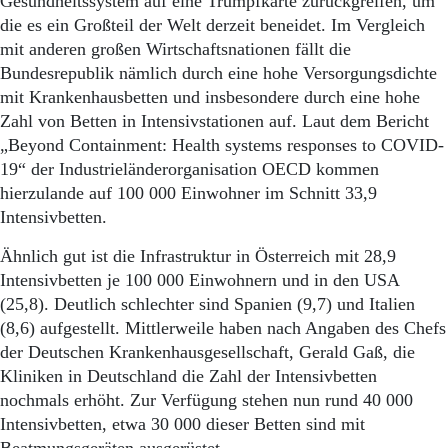
Gesundheitssystem auf eine Trumpfkarte zurückgreifen, um
Aktuelle Ausgabe
Abonnenten-Login
die es ein Großteil der Welt derzeit beneidet. Im Vergleich
Abonnent werden
mit anderen großen Wirtschaftsnationen fällt die
Abo Prämien
Bundesrepublik nämlich durch eine hohe Versorgungsdichte
Archiv
mit Krankenhausbetten und insbesondere durch eine hohe
Mediadaten
Zahl von Betten in Intensivstationen auf. Laut dem Bericht
„Beyond Containment: Health systems responses to COVID-
Kontakt
19“ der Industrieländerorganisation OECD kommen
Impressum
hierzulande auf 100 000 Einwohner im Schnitt 33,9
Datenschutz
Intensivbetten.
Ähnlich gut ist die Infrastruktur in Österreich mit 28,9
Intensivbetten je 100 000 Einwohnern und in den USA
(25,8). Deutlich schlechter sind Spanien (9,7) und Italien
(8,6) aufgestellt. Mittlerweile haben nach Angaben des Chefs
der Deutschen Krankenhausgesellschaft, Gerald Gaß, die
Kliniken in Deutschland die Zahl der Intensivbetten
nochmals erhöht. Zur Verfügung stehen nun rund 40 000
Intensivbetten, etwa 30 000 dieser Betten sind mit