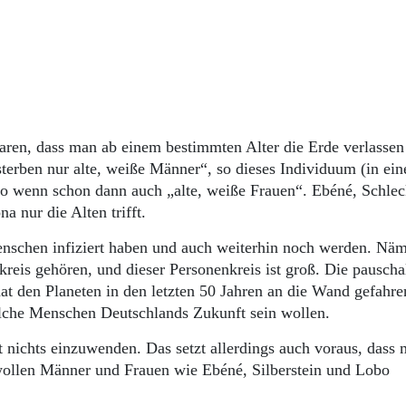
en, dass man ab einem bestimmten Alter die Erde verlassen 
sterben nur alte, weiße Männer“, so dieses Individuum (in ein
so wenn schon dann auch „alte, weiße Frauen“. Ebéné, Schle
a nur die Alten trifft.
Menschen infiziert haben und auch weiterhin noch werden. Näm
reis gehören, und dieser Personenkreis ist groß. Die pauscha
at den Planeten in den letzten 50 Jahren an die Wand gefahren
lche Menschen Deutschlands Zukunft sein wollen.
nichts einzuwenden. Das setzt allerdings auch voraus, dass
wollen Männer und Frauen wie Ebéné, Silberstein und Lobo