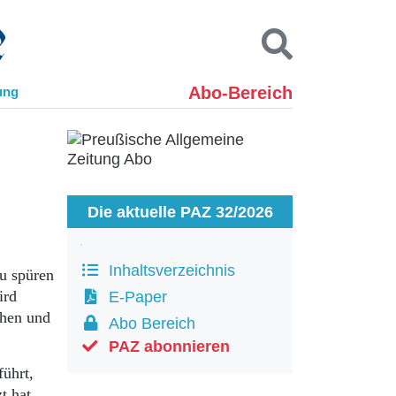
Abo-Bereich
ung
Kontakt
Impressum
Datenschutz
SUCHEN
Die aktuelle PAZ 32/2026
Inhaltsverzeichnis
u spüren
ird
E-Paper
uhen und
Abo Bereich
PAZ abonnieren
führt,
t hat