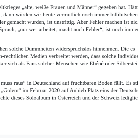
eltkrieges „alte, weiße Frauen und Männer“ gegeben hat. Hät
t, dann würden wir heute vermutlich noch immer lollilutschen
er gemacht wurden, ist unstrittig. Aber Fehler machen ist nic
pruch, „nur wer arbeitet, macht auch Fehler“, ist noch imme
schen solche Dummheiten widerspruchslos hinnehmen. Die es
h-rechtlichen Medien verbreitet werden, dass solche Individu
ker sich als Fans solcher Menschen wie Ebéné oder Silberstei
 muss raus“ in Deutschland auf fruchtbaren Boden fällt. Es s
 „Golem“ im Februar 2020 auf Anhieb Platz eins der Deutsch
chte dieses Soloalbum in Österreich und der Schweiz lediglic