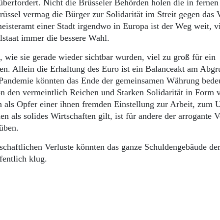
überfordert. Nicht die Brüsseler Behörden holen die in fernen
üssel vermag die Bürger zur Solidarität im Streit gegen das 
isteramt einer Stadt irgendwo in Europa ist der Weg weit, vi
alstaat immer die bessere Wahl.
wie sie gerade wieder sichtbar wurden, viel zu groß für ein
en. Allein die Erhaltung des Euro ist ein Ba­lance­akt am Abg
na-Pandemie könnten das Ende der gemeinsamen Währung bede
n den vermeintlich Reichen und Starken Solidarität in Form 
h als Opfer einer ihnen fremden Einstellung zur Arbeit, zum
als solides Wirtschaften gilt, ist für andere der arrogante V
üben.
tschaftlichen Verluste könnten das ganze Schuldengebäude de
entlich klug.