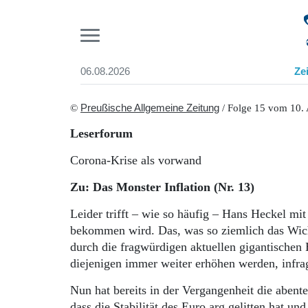
Pr
06.08.2026
Ze
Suchen und finden
Start
©
Preußische Allgemeine Zeitung
/ Folge 15 vom 10. 
Wer wir sind
Leserforum
Aktuelle Ausgabe
Abonnenten-Login
Corona-Krise als vorwand
Abonnent werden
Abo Prämien
Zu: Das Monster Inflation (Nr. 13)
Archiv
Leider trifft – wie so häufig – Hans Heckel 
Mediadaten
bekommen wird. Das, was so ziemlich das Wichtig
durch die fragwürdigen aktuellen gigantischen
diejenigen immer weiter erhöhen werden, infrag
Nun hat bereits in der Vergangenheit die abent
dass die Stabilität des Euro arg gelitten hat u