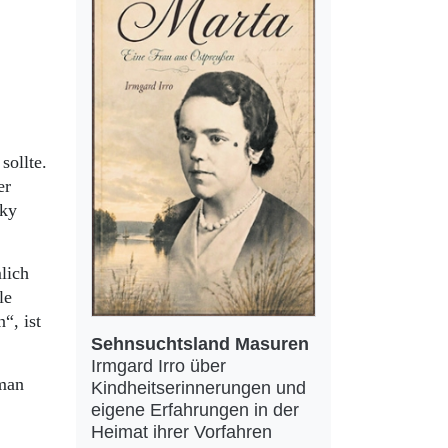
sollte.
er
cky
lich
le
“, ist
Sehnsuchtsland Masuren
Irmgard Irro über
 man
Kindheitserinnerungen und
eigene Erfahrungen in der
Heimat ihrer Vorfahren