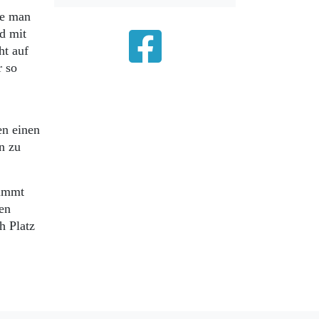
te man
d mit
ht auf
r so
en einen
n zu
timmt
en
h Platz