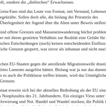
unft, sondern die „diebischen“ Erwachsenen.
reta-Fans sind das Leute von Format, mit Verstand, Lebense
ekräfte. Sollen doch alle, die bislang der Priesterin des
berlegenheit der Jugend über die Alten unter Beweis stelle
sind offene Grenzen und Masseneinwanderung höchst problem
er mit ihrem gestörten Verhältnis zur Realität eine Gefahr für
ischen Entscheidungen (noch) keinen entscheidenden Einfluss
liche Grenzen gesperrt, was zuvor als inhuman und nicht mac
ichen EU-Staaten gegen die anrollende Migrationswelle drast
pörtes Lamento ausgelöst hätten. Bislang war ja nur das dum
wo es auch die Politklasse treffen könnte, wird das Unmögliche
r Grenzen.
staat erweist sich bei der aktuellen Bedrohung als der EU ein
s Nonplusultra des 21. Jahrhunderts. Ein einziges Virus unter 
 Verwirrung und Not. Handel und Wandel stocken; die Politik 