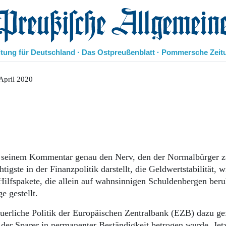
eußische Allgemeine Zeitung
itung für Deutschland · Das Ostpreußenblatt · Pommersche Zeit
Politik
April 2020
Kultur
Wirtschaft
Panorama
Gesellschaft
Leben
Geschichte
mit seinem Kommentar genau den Nerv, den der Normalbürger z
Ostpreußen
Pommern
ste in der Finanzpolitik darstellt, die Geldwertstabilität, w
Berlin-Brandenburg
 Hilfspakete, die allein auf wahnsinnigen Schuldenbergen ber
Schlesien
e gestellt.
Danzig und Westpreußen
euerliche Politik der Europäischen Zentralbank (EZB) dazu ge
Bücher
nd der Sparer in permanenter Beständigkeit betrogen wurde. Jetz