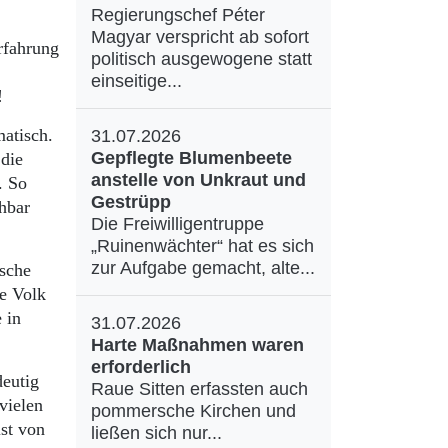
Regierungschef Péter
Magyar verspricht ab sofort
rfahrung
politisch ausgewogene statt
einseitige...
n!
atisch.
31.07.2026
Gepflegte Blumenbeete
 die
anstelle von Unkraut und
. So
Gestrüpp
hbar
Die Freiwilligentruppe
„Ruinenwächter“ hat es sich
zur Aufgabe gemacht, alte...
ische
me Volk
 in
31.07.2026
Harte Maßnahmen waren
erforderlich
deutig
Raue Sitten erfassten auch
vielen
pommersche Kirchen und
ist von
ließen sich nur...