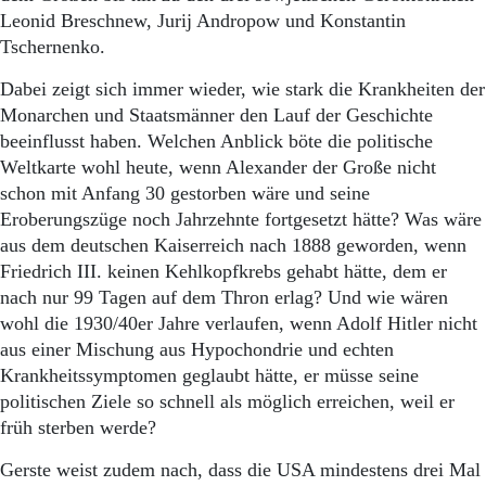
Aktuelle Ausgabe
Leonid Breschnew, Jurij Andropow und Konstantin
Abonnenten-Login
Tschernenko.
Abonnent werden
Abo Prämien
Dabei zeigt sich immer wieder, wie stark die Krankheiten der
Archiv
Monarchen und Staatsmänner den Lauf der Geschichte
Mediadaten
beeinflusst haben. Welchen Anblick böte die politische
Kontakt
Weltkarte wohl heute, wenn Alexander der Große nicht
Impressum
schon mit Anfang 30 gestorben wäre und seine
Datenschutz
Eroberungszüge noch Jahrzehnte fortgesetzt hätte? Was wäre
aus dem deutschen Kaiserreich nach 1888 geworden, wenn
Friedrich III. keinen Kehlkopfkrebs gehabt hätte, dem er
nach nur 99 Tagen auf dem Thron erlag? Und wie wären
wohl die 1930/40er Jahre verlaufen, wenn Adolf Hitler nicht
aus einer Mischung aus Hypochondrie und echten
Krankheitssymptomen geglaubt hätte, er müsse seine
politischen Ziele so schnell als möglich erreichen, weil er
früh sterben werde?
Gerste weist zudem nach, dass die USA mindestens drei Mal