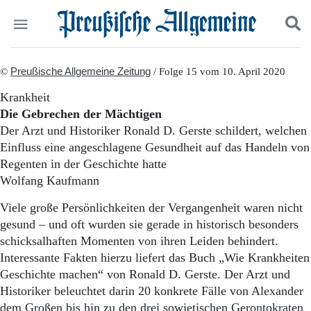
Politik
©
Preußische Allgemeine Zeitung
Suchen und finden
/ Folge 15 vom 10. April 2020
Kultur
Krankheit
Wirtschaft
Die Gebrechen der Mächtigen
Panorama
Der Arzt und Historiker Ronald D. Gerste schildert, welchen
Gesellschaft
Einfluss eine angeschlagene Gesundheit auf das Handeln von
Leben
Regenten in der Geschichte hatte
Geschichte
Ostpreußen
Wolfang Kaufmann
Pommern
Viele große Persönlichkeiten der Vergangenheit waren nicht
Berlin-Brandenburg
gesund – und oft wurden sie gerade in historisch besonders
Schlesien
Danzig und Westpreußen
schicksalhaften Momenten von ihren Leiden behindert.
Bücher
Interessante Fakten hierzu liefert das Buch „Wie Krankheiten
Geschichte machen“ von Ronald D. Gerste. Der Arzt und
Start
Historiker beleuchtet darin 20 konkrete Fälle von Alexander
Wer wir sind
dem Großen bis hin zu den drei sowjetischen Gerontokraten