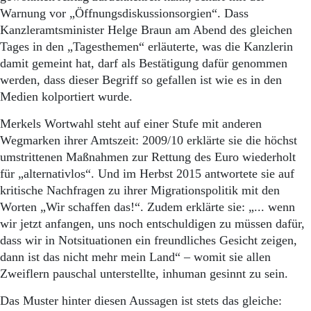
Aktuelle Ausgabe
Warnung vor „Öffnungsdiskussionsorgien“. Dass
Abonnenten-Login
Kanzleramtsminister Helge Braun am Abend des gleichen
Abonnent werden
Tages in den „Tagesthemen“ erläuterte, was die Kanzlerin
Abo Prämien
Archiv
damit gemeint hat, darf als Bestätigung dafür genommen
Mediadaten
werden, dass dieser Begriff so gefallen ist wie es in den
Medien kolportiert wurde.
Kontakt
Impressum
Merkels Wortwahl steht auf einer Stufe mit anderen
Datenschutz
Wegmarken ihrer Amtszeit: 2009/10 erklärte sie die höchst
umstrittenen Maßnahmen zur Rettung des Euro wiederholt
für „alternativlos“. Und im Herbst 2015 antwortete sie auf
kritische Nachfragen zu ihrer Migrationspolitik mit den
Worten „Wir schaffen das!“. Zudem erklärte sie: „... wenn
wir jetzt anfangen, uns noch entschuldigen zu müssen dafür,
dass wir in Notsituationen ein freundliches Gesicht zeigen,
dann ist das nicht mehr mein Land“ – womit sie allen
Zweiflern pauschal unterstellte, inhuman gesinnt zu sein.
Das Muster hinter diesen Aussagen ist stets das gleiche: