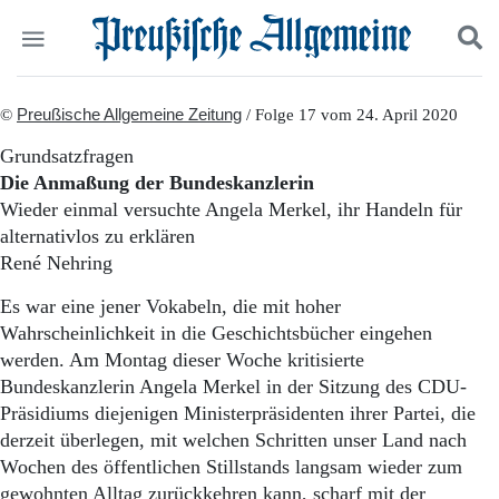
Politik
©
Preußische Allgemeine Zeitung
Suchen und finden
/ Folge 17 vom 24. April 2020
Kultur
Grundsatzfragen
Wirtschaft
Die Anmaßung der Bundeskanzlerin
Panorama
Wieder einmal versuchte Angela Merkel, ihr Handeln für
Gesellschaft
alternativlos zu erklären
Leben
René Nehring
Geschichte
Ostpreußen
Es war eine jener Vokabeln, die mit hoher
Pommern
Wahrscheinlichkeit in die Geschichtsbücher eingehen
Berlin-Brandenburg
werden. Am Montag dieser Woche kritisierte
Schlesien
Danzig und Westpreußen
Bundeskanzlerin Angela Merkel in der Sitzung des CDU-
Bücher
Präsidiums diejenigen Ministerpräsidenten ihrer Partei, die
derzeit überlegen, mit welchen Schritten unser Land nach
Start
Wochen des öffentlichen Stillstands langsam wieder zum
Wer wir sind
gewohnten Alltag zurückkehren kann, scharf mit der