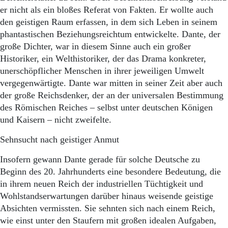
Aktuelle Ausgabe
er nicht als ein bloßes Referat von Fakten. Er wollte auch
Abonnenten-Login
den geistigen Raum erfassen, in dem sich Leben in seinem
Abonnent werden
phantastischen Beziehungsreichtum entwickelte. Dante, der
Abo Prämien
Archiv
große Dichter, war in diesem Sinne auch ein großer
Mediadaten
Historiker, ein Welthistoriker, der das Drama konkreter,
unerschöpflicher Menschen in ihrer jeweiligen Umwelt
Kontakt
vergegenwärtigte. Dante war mitten in seiner Zeit aber auch
Impressum
der große Reichsdenker, der an der universalen Bestimmung
Datenschutz
des Römischen Reiches – selbst unter deutschen Königen
und Kaisern – nicht zweifelte.
Sehnsucht nach geistiger Anmut
Insofern gewann Dante gerade für solche Deutsche zu
Beginn des 20. Jahrhunderts eine besondere Bedeutung, die
in ihrem neuen Reich der industriellen Tüchtigkeit und
Wohlstandserwartungen darüber hinaus weisende geistige
Absichten vermissten. Sie sehnten sich nach einem Reich,
wie einst unter den Staufern mit großen idealen Aufgaben,