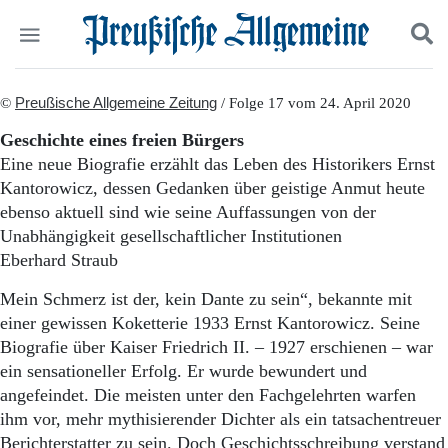
Politik
©
Preußische Allgemeine Zeitung
Suchen und finden
/ Folge 17 vom 24. April 2020
Kultur
Geschichte eines freien Bürgers
Wirtschaft
Eine neue Biografie erzählt das Leben des Historikers Ernst
Panorama
Kantorowicz, dessen Gedanken über geistige Anmut heute
Gesellschaft
ebenso aktuell sind wie seine Auffassungen von der
Leben
Unabhängigkeit gesellschaftlicher Institutionen
Geschichte
Ostpreußen
Eberhard Straub
Pommern
Mein Schmerz ist der, kein Dante zu sein“, bekannte mit
Berlin-Brandenburg
einer gewissen Koketterie 1933 Ernst Kantorowicz. Seine
Schlesien
Danzig und Westpreußen
Biografie über Kaiser Friedrich II. – 1927 erschienen – war
Bücher
ein sensationeller Erfolg. Er wurde bewundert und
angefeindet. Die meisten unter den Fachgelehrten warfen
Start
ihm vor, mehr mythisierender Dichter als ein tatsachentreuer
Wer wir sind
Berichterstatter zu sein. Doch Geschichtsschreibung verstand