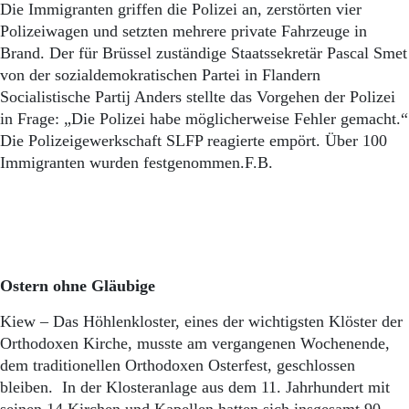
Aktuelle Ausgabe
Die Immigranten griffen die Polizei an, zerstörten vier
Abonnenten-Login
Polizeiwagen und setzten mehrere private Fahrzeuge in
Abonnent werden
Brand. Der für Brüssel zuständige Staatssekretär Pascal Smet
Abo Prämien
von der sozialdemokratischen Partei in Flandern
Archiv
Socialistische Partij Anders stellte das Vorgehen der Polizei
Mediadaten
in Frage: „Die Polizei habe möglicherweise Fehler gemacht.“
Kontakt
Die Polizeigewerkschaft SLFP reagierte empört. Über 100
Impressum
Immigranten wurden festgenommen.F.B.
Datenschutz
Ostern ohne Gläubige
Kiew – Das Höhlenkloster, eines der wichtigsten Klöster der
Orthodoxen Kirche, musste am vergangenen Wochenende,
dem traditionellen Orthodoxen Osterfest, geschlossen
bleiben. In der Klosteranlage aus dem 11. Jahrhundert mit