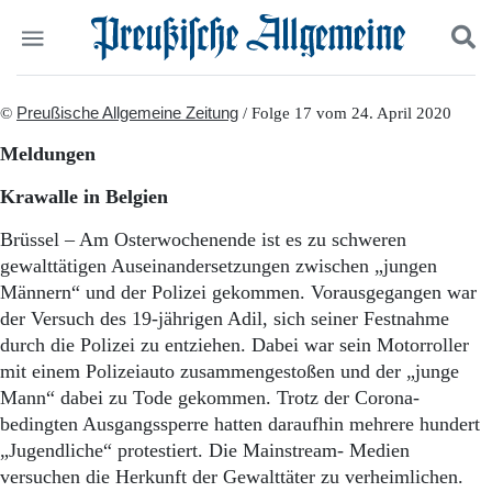
Politik
©
Preußische Allgemeine Zeitung
Suchen und finden
/ Folge 17 vom 24. April 2020
Kultur
Meldungen
Wirtschaft
Panorama
Krawalle in Belgien
Gesellschaft
Leben
Brüssel – Am Osterwochenende ist es zu schweren
Geschichte
gewalttätigen Auseinandersetzungen zwischen „jungen
Ostpreußen
Männern“ und der Polizei gekommen. Vorausgegangen war
Pommern
der Versuch des 19-jährigen Adil, sich seiner Festnahme
Berlin-Brandenburg
durch die Polizei zu entziehen. Dabei war sein Motorroller
Schlesien
mit einem Polizeiauto zusammengestoßen und der „junge
Danzig und Westpreußen
Mann“ dabei zu Tode gekommen. Trotz der Corona-
Bücher
bedingten Ausgangssperre hatten daraufhin mehrere hundert
Start
„Jugendliche“ protestiert. Die Mainstream- Medien
Wer wir sind
versuchen die Herkunft der Gewalttäter zu verheimlichen.