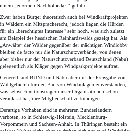
Aktuelle Ausgabe
einem „enormen Nachholbedarf“ geführt.
Abonnenten-Login
Abonnent werden
Zwar haben Bürger theoretisch auch bei Windkraftprojekten
Abo Prämien
in Wäldern ein Mitspracherecht, jedoch liegen die Hürden
Archiv
für ein „berechtigtes Interesse“ sehr hoch, was sich zuletzt
Mediadaten
am Beispiel des hessischen Reinhardswalds gezeigt hat. Als
Kontakt
„Anwälte“ der Wälder gegenüber der mächtigen Windlobby
Impressum
bleiben de facto nur die Naturschutzverbände, von denen
Datenschutz
aber bisher nur der Naturschutzverband Deutschland (Nabu)
gelegentlich als Kläger gegen Windparkprojekte auftrat.
Generell sind BUND und Nabu aber mit der Preisgabe von
Waldgebieten für den Bau von Windanlagen einverstanden,
was selbst Funktionsträger dieser Organisationen schon
veranlasst hat, ihre Mitgliedschaft zu kündigen.
Derartige Vorhaben sind in mehreren Bundesländern
verboten, so in Schleswig-Holstein, Mecklenburg-
Vorpommern und Sachsen-Anhalt. In Thüringen besteht ein