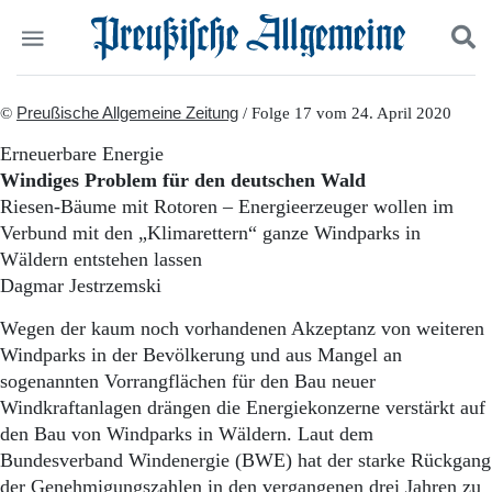
Politik
©
Preußische Allgemeine Zeitung
Suchen und finden
/ Folge 17 vom 24. April 2020
Kultur
Erneuerbare Energie
Wirtschaft
Windiges Problem für den deutschen Wald
Panorama
Riesen-Bäume mit Rotoren – Energieerzeuger wollen im
Gesellschaft
Verbund mit den „Klimarettern“ ganze Windparks in
Leben
Wäldern entstehen lassen
Geschichte
Ostpreußen
Dagmar Jestrzemski
Pommern
Wegen der kaum noch vorhandenen Akzeptanz von weiteren
Berlin-Brandenburg
Windparks in der Bevölkerung und aus Mangel an
Schlesien
Danzig und Westpreußen
sogenannten Vorrangflächen für den Bau neuer
Bücher
Windkraftanlagen drängen die Energiekonzerne verstärkt auf
den Bau von Windparks in Wäldern. Laut dem
Start
Bundesverband Windenergie (BWE) hat der starke Rückgang
Wer wir sind
der Genehmigungszahlen in den vergangenen drei Jahren zu