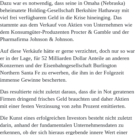
Aktuelle Ausgabe
Dazu war es notwendig, dass seine in Omaha (Nebraska)
Abonnenten-Login
beheimatete Holding-Gesellschaft Berkshire Hathaway mit
Abonnent werden
viel frei verfügbarem Geld in die Krise hineinging. Das
Abo Prämien
stammte aus dem Verkauf von Aktien von Unternehmen wie
Archiv
dem Konsumgüter-Produzenten Procter & Gamble und der
Mediadaten
Pharmafirma Johnson & Johnson.
Kontakt
Auf diese Verkäufe hätte er gerne verzichtet, doch nur so war
Impressum
er in der Lage, für 52 Milliarden Dollar Anteile an anderen
Datenschutz
Konzernen und der Eisenbahngesellschaft Burlington
Northern Santa Fe zu erwerben, die ihm in der Folgezeit
immense Gewinne bescherten.
Das resultierte nicht zuletzt daraus, dass die in Not geratenen
Firmen dringend frisches Geld brauchten und daher Aktien
mit einer festen Verzinsung von zehn Prozent emittierten.
Die Kunst eines erfolgreichen Investors besteht nicht zuletzt
darin, anhand der fundamentalen Unternehmensdaten zu
erkennen, ob der sich hieraus ergebende innere Wert einer