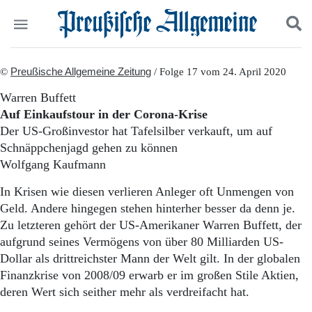
Politik
©
Preußische Allgemeine Zeitung
Suchen und finden
/ Folge 17 vom 24. April 2020
Kultur
Warren Buffett
Wirtschaft
Auf Einkaufstour in der Corona-Krise
Panorama
Der US-Großinvestor hat Tafelsilber verkauft, um auf
Gesellschaft
Schnäppchenjagd gehen zu können
Leben
Wolfgang Kaufmann
Geschichte
Ostpreußen
In Krisen wie diesen verlieren Anleger oft Unmengen von
Pommern
Geld. Andere hingegen stehen hinterher besser da denn je.
Berlin-Brandenburg
Zu letzteren gehört der US-Amerikaner Warren Buffett, der
Schlesien
Danzig und Westpreußen
aufgrund seines Vermögens von über 80 Milliarden US-
Bücher
Dollar als drittreichster Mann der Welt gilt. In der globalen
Finanzkrise von 2008/09 erwarb er im großen Stile Aktien,
Start
deren Wert sich seither mehr als verdreifacht hat.
Wer wir sind