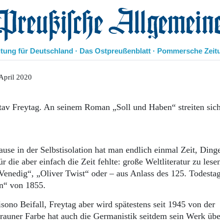
eußische Allgemeine Zeitung
itung für Deutschland · Das Ostpreußenblatt · Pommersche Zeit
Politik
April 2020
Kultur
Wirtschaft
stav Freytag. An seinem Roman „Soll und Haben“ streiten si
Panorama
Gesellschaft
Leben
Geschichte
se in der Selbstisolation hat man endlich einmal Zeit, Dinge
Ostpreußen
 die aber einfach die Zeit fehlte: große Weltliteratur zu les
Pommern
enedig“, „Oliver Twist“ oder – aus Anlass des 125. Todesta
Berlin-Brandenburg
en“ von 1855.
Schlesien
Danzig und Westpreußen
sono Beifall, Freytag aber wird spätestens seit 1945 von der
Bücher
brauner Farbe hat auch die Germanistik seitdem sein Werk üb