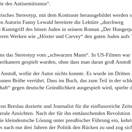
hr des Antisemitismus“.
rarisches Stereotyp, mit dem Kontraste herausgebildet werden s
en Autorin Fanny Lewald bereitete die Lektüre „durchweg
 Kunstgriff des bösen Juden in seinem Roman „Der Hungerpa
äteren Werken wie „Höxter und Corvey“ den guten Juden aufs
ens das Stereotyp vom „schwarzen Mann“. In US-Filmen war 
merikanern gespielt wurden, ohne dass man daran groß Anstoß
nstoß, wofür der Autor nichts konnte. Es wurde im Dritten 
aunen Brühe verrührt. Dass im Buch, das zum Teil in der schl
haft“ gegen deutsche Gründlichkeit ausgespielt wird, spielte 
n Breslau dozierte und Journalist für die einflussreiche Zeits
berale Ansichten. Nach der für ihn enttäuschenden Revolution
ie kleindeutsche Lösung unter preußischer Führung ein, kehrt
 nach nur drei Jahren der Politik den Rücken zu und zog sich