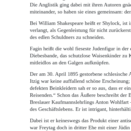
Die Anglistik ging dabei mit ihren Autoren gn
miteinander, so haben sie eines gemeinsam: de
Bei William Shakespeare heißt er Shylock, is
verlangt, als Gegenleistung für nicht zurücker
des edlen Schuldners zu schneiden.
Fagin heißt die wohl fieseste Judenfigur in der 
Diebesbande, das schutzlose Waisenkinder zu K
mitleidlos an den Galgen aufknüpfen.
Der am 30. April 1895 gestorbene schlesische A
Itzig war keine auffallend schöne Erscheinung; 
defekten Beinkleidern sah er so aus, dass er e
Reisenden.“ Schon das Äußere beschreibt der E
Breslauer Kaufmannslehrlings Anton Wohlfart –
des Geschäftslebens. Er ist intrigant, hinterhält
Dabei ist er keineswegs das Produkt einer ant
war Freytag doch in dritter Ehe mit einer Jüdin