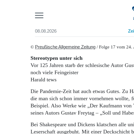
Pr
08.08.2026
Ze
Suchen und finden
Start
©
Preußische Allgemeine Zeitung
/ Folge 17 vom 24. 
Wer wir sind
Stereotypen unter sich
Aktuelle Ausgabe
Vor 125 Jahren starb der schlesische Autor Gu
Abonnenten-Login
noch viele Feingeister
Abonnent werden
Harald tews
Abo Prämien
Archiv
Die Pandemie-Zeit hat auch etwas Gutes. Zu Hau
Mediadaten
die man sich schon immer vornehmen wollte, für
Beispiel. Also Werke wie „Der Kaufmann von V
seines Autors Gustav Freytag – „Soll und Hab
Bei Shakespeare und Dickens klatschen alle uni
Leserschaft ausgebuht. Mit einer Deckschicht 