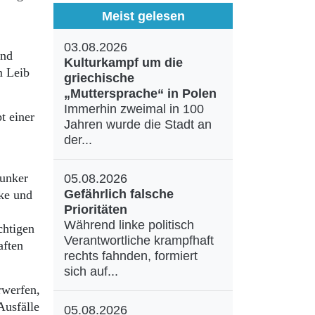
Meist gelesen
03.08.2026
und
Kulturkampf um die
m Leib
griechische
„Muttersprache“ in Polen
Immerhin zweimal in 100
t einer
Jahren wurde die Stadt an
der...
Junker
05.08.2026
Gefährlich falsche
cke und
Prioritäten
Während linke politisch
chtigen
Verantwortliche krampfhaft
aften
rechts fahnden, formiert
sich auf...
rwerfen,
Ausfälle
05.08.2026