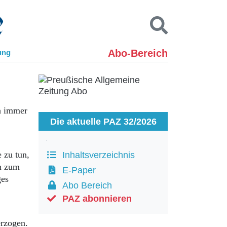
Abo-Bereich
ung
Kontakt
Impressum
Datenschutz
SUCHEN
ch immer
Die aktuelle PAZ 32/2026
 zu tun,
Inhaltsverzeichnis
en zum
E-Paper
ges
Abo Bereich
PAZ abonnieren
erzogen.