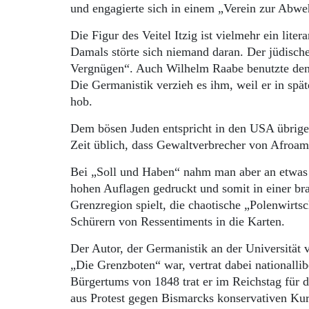
und engagierte sich in einem „Verein zur Abwe
Die Figur des Veitel Itzig ist vielmehr ein lite
Damals störte sich niemand daran. Der jüdisch
Vergnügen“. Auch Wilhelm Raabe benutzte den
Die Germanistik verzieh es ihm, weil er in sp
hob.
Dem bösen Juden entspricht in den USA übrig
Zeit üblich, dass Gewaltverbrecher von Afroa
Bei „Soll und Haben“ nahm man aber an etwas A
hohen Auflagen gedruckt und somit in einer br
Grenzregion spielt, die chaotische „Polenwirtsc
Schürern von Ressentiments in die Karten.
Der Autor, der Germanistik an der Universität vo
„Die Grenzboten“ war, vertrat dabei nationalli
Bürgertums von 1848 trat er im Reichstag für d
aus Protest gegen Bismarcks konservativen Kurs