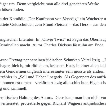
ädiger um. Denn vergleicht man alle drei genannten Werke
n bösen Juden.
t in der Komödie „Der Kaufmann von Venedig“ ein Wucherer 
stattete Geldschulden „ein Pfund Fleisch“ – das Herz – aus de
englischen Literatur. In „Oliver Twist“ ist Fagin das Oberhaup
riminellen macht. Autor Charles Dickens lässt ihn am Ende
utor Freytag nennt seinen jüdischen Schurken Veitel Itzig. „
hager, bleich, mit rötlichem, krausem Haar, in einer alten Ja
inem Gendarmen ungleich interessanter sein musste als andern
rzähler in „Soll und Haben“ negativ. Als Gegenpart des aufri
 nomen est omen – verkörpert Itzig alle schlechten Eigensch
ig und kriminell.
isemitischen Haltung des Autors. Diese kann man ihm nicht vo
 verheiratet, protestierte gegen Richard Wagners antijüdische 