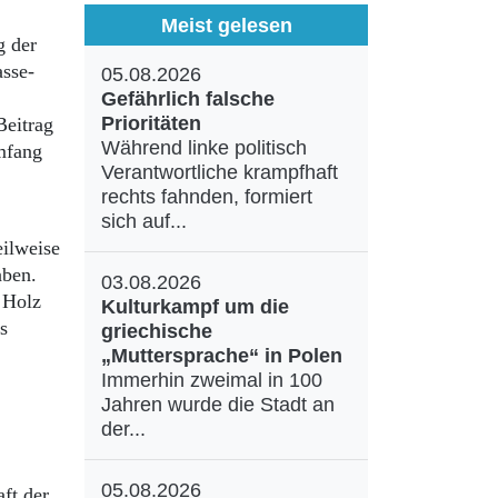
Meist gelesen
g der
asse-
05.08.2026
Gefährlich falsche
Prioritäten
Beitrag
Während linke politisch
mfang
Verantwortliche krampfhaft
rechts fahnden, formiert
sich auf...
eilweise
aben.
03.08.2026
 Holz
Kulturkampf um die
s
griechische
„Muttersprache“ in Polen
Immerhin zweimal in 100
Jahren wurde die Stadt an
der...
05.08.2026
ft der