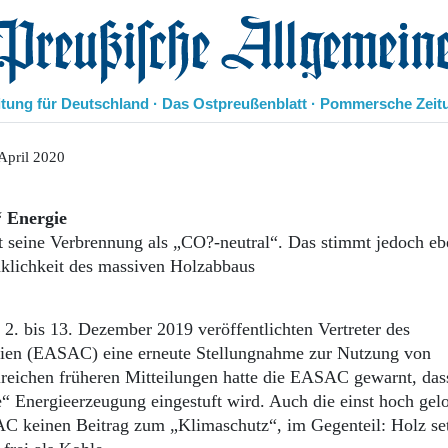
eußische Allgemeine Zeitung
itung für Deutschland · Das Ostpreußenblatt · Pommersche Zeit
Politik
April 2020
Kultur
Wirtschaft
“ Energie
Panorama
lt seine Verbrennung als „CO?-neutral“. Das stimmt jedoch e
Gesellschaft
klichkeit des massiven Holzabbaus
Leben
Geschichte
Ostpreußen
. bis 13. Dezember 2019 veröffentlichten Vertreter des
Pommern
mien (EASAC) eine erneute Stellungnahme zur Nutzung von
Berlin-Brandenburg
hlreichen früheren Mitteilungen hatte die EASAC gewarnt, das
Schlesien
Danzig und Westpreußen
“ Energieerzeugung eingestuft wird. Auch die einst hoch gel
Bücher
AC keinen Beitrag zum „Klimaschutz“, im Gegenteil: Holz se