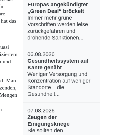
Europas angekündigter
In
„Green Deal“ bröckelt
hre
Immer mehr grüne
 hat das
Vorschriften werden leise
zurückgefahren und
drohende Sanktionen...
uasi
iziertem
06.08.2026
Gesundheitssystem auf
a und
Kante genäht
Weniger Versorgung und
ind. Man
Konzentration auf weniger
Standorte – die
tzenden,
Gesundheit...
n Mengen
n
07.08.2026
Zeugen der
Einigungskriege
Sie sollten den