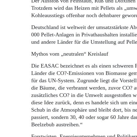
Der Ausstoß von Feinstaub, Ruß und Dioxinen i
Trotzdem wird das Heizen mit Pellets als „umwe
Kohleausstiegs offenbar noch dehnbarer gewo
Deutschland ist weltweit der umsatzstärkste A
000 Pellet-Anlagen in Privathaushalten install
und andere Länder für die Umstellung auf Pell
Mythos vom „neutralen“ Kreislauf
Die EASAC bezeichnet es als einen schweren F
Länder die CO?-Emissionen von Biomasse gemä
für das UN-System. Zugrunde liegt die Vorstell
die Bäume, die verbrannt werden, zuvor CO? 
zusätzliches CO? in die Umwelt ausgestoßen 
diese Idee zurück, denn es handele sich um ei
Schub in die Atmosphäre und bleibt dort, bis 
passiert, sondern 30, 40 oder sogar 60 Jahre d
Beelzebub austreiben.“
Forstwirten, Energieunternehmen und Politiker