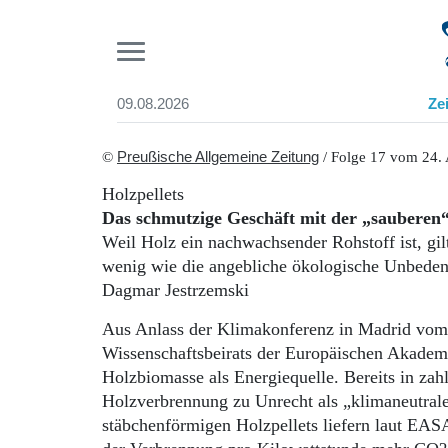
Pr
09.08.2026
Ze
Suchen und finden
Start
©
Preußische Allgemeine Zeitung
/ Folge 17 vom 24. 
Wer wir sind
Holzpellets
Aktuelle Ausgabe
Das schmutzige Geschäft mit der „sauberen
Abonnenten-Login
Weil Holz ein nachwachsender Rohstoff ist, gi
Abonnent werden
wenig wie die angebliche ökologische Unbeden
Abo Prämien
Dagmar Jestrzemski
Archiv
Mediadaten
Aus Anlass der Klimakonferenz in Madrid vom 2
Wissenschaftsbeirats der Europäischen Akade
Holzbiomasse als Energiequelle. Bereits in za
Holzverbrennung zu Unrecht als „klimaneutrale
stäbchenförmigen Holzpellets liefern laut EAS