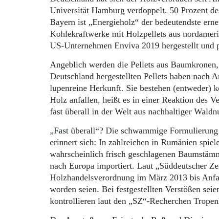
Universität Hamburg verdoppelt. 50 Prozent de
Bayern ist „Energieholz“ der bedeutendste erne
Kohlekraftwerke mit Holzpellets aus nordamer
US-Unternehmen Enviva 2019 hergestellt und p
Angeblich werden die Pellets aus Baumkronen
Deutschland hergestellten Pellets haben nach 
lupenreine Herkunft. Sie bestehen (entweder) k
Holz anfallen, heißt es in einer Reaktion des
fast überall in der Welt aus nachhaltiger Wald
„Fast überall“? Die schwammige Formulierung l
erinnert sich: In zahlreichen in Rumänien spi
wahrscheinlich frisch geschlagenen Baumstäm
nach Europa importiert. Laut „Süddeutscher Zei
Holzhandelsverordnung im März 2013 bis Anf
worden seien. Bei festgestellten Verstößen seie
kontrollieren laut den „SZ“-Recherchen Tropen