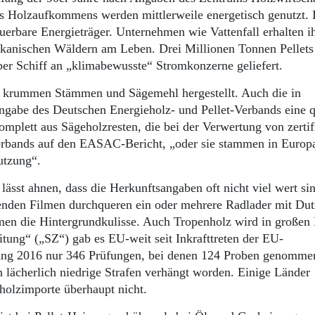
s Holzaufkommens werden mittlerweile energetisch genutzt. 
uerbare Energieträger. Unternehmen wie Vattenfall erhalten i
ikanischen Wäldern am Leben. Drei Millionen Tonnen Pellets
er Schiff an „klimabewusste“ Stromkonzerne geliefert.
, krummen Stämmen und Sägemehl hergestellt. Auch die in
Angabe des Deutschen Energieholz- und Pellet-Verbands eine q
omplett aus Sägeholzresten, die bei der Verwertung von zertif
 Verbands auf den EASAC-Bericht, „oder sie stammen in Europ
nutzung“.
ässt ahnen, dass die Herkunftsangaben oft nicht viel wert s
elenden Filmen durchqueren ein oder mehrere Radlader mit Du
men die Hintergrundkulisse. Auch Tropenholz wird in große
tung“ („SZ“) gab es EU-weit seit Inkrafttreten der EU-
ang 2016 nur 346 Prüfungen, bei denen 124 Proben genomme
n lächerlich niedrige Strafen verhängt worden. Einige Länder
holzimporte überhaupt nicht.