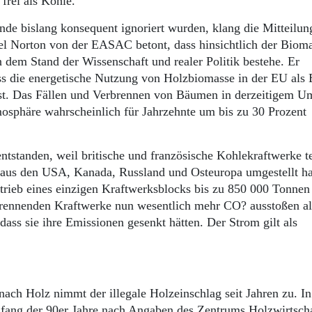
frei als Kohle.
e bislang konsequent ignoriert wurden, klang die Mitteilun
el Norton von der EASAC betont, dass hinsichtlich der Biom
 dem Stand der Wissenschaft und realer Politik bestehe. Er
ass die energetische Nutzung von Holzbiomasse in der EU als 
st. Das Fällen und Verbrennen von Bäumen in derzeitigem U
osphäre wahrscheinlich für Jahrzehnte um bis zu 30 Prozent
ntstanden, weil britische und französische Kohlekraftwerke t
 aus den USA, Kanada, Russland und Osteuropa umgestellt h
trieb eines einzigen Kraftwerksblocks bis zu 850 000 Tonnen
brennenden Kraftwerke nun wesentlich mehr CO? ausstoßen al
dass sie ihre Emissionen gesenkt hätten. Der Strom gilt als
ach Holz nimmt der illegale Holzeinschlag seit Jahren zu. In
nfang der 90er Jahre nach Angaben des Zentrums Holzwirtscha