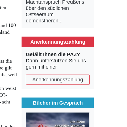
Machtanspruch Preußens
ten
über den südlichen
Ostseeraum
demonstrieren...
rund 100
hland
Anerkennungszahlung
Gefällt Ihnen die PAZ?
Dann unterstützen Sie uns
ss die
gern mit einer
e gilt
ufs, weil
Anerkennungszahlung
on weist
CO?-
Nacht
Bücher im Gespräch
a Länder