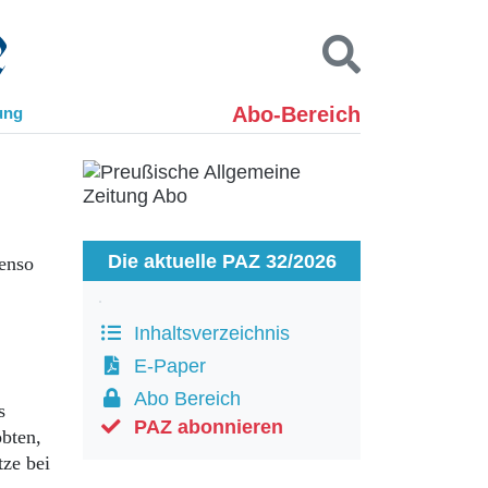
Abo-Bereich
ung
Kontakt
Impressum
Datenschutz
SUCHEN
Die aktuelle PAZ 32/2026
benso
Inhaltsverzeichnis
E-Paper
Abo Bereich
s
PAZ abonnieren
obten,
tze bei