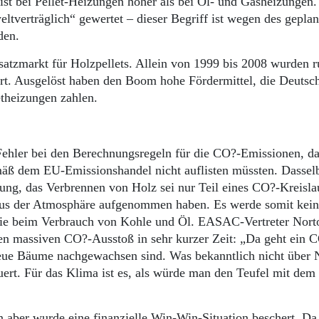
st bei Pellet-Heizungen höher als bei Öl- und Gasheizungen.
ltverträglich“ gewertet – dieser Begriff ist wegen des geplan
rden.
bsatzmarkt für Holzpellets. Allein von 1999 bis 2008 wurden 
iert. Ausgelöst haben den Boom hohe Fördermittel, die Deutsc
etheizungen zahlen.
ehler bei den Berechnungsregeln für die CO?-Emissionen, da
ß dem EU-Emissionshandel nicht auflisten müssten. Dasselb
ung, das Verbrennen von Holz sei nur Teil eines CO?-Kreisla
aus der Atmosphäre aufgenommen haben. Es werde somit kein
wie beim Verbrauch von Kohle und Öl. EASAC-Vertreter Nort
nen massiven CO?-Ausstoß in sehr kurzer Zeit: „Da geht ein 
neue Bäume nachgewachsen sind. Was bekanntlich nicht über 
auert. Für das Klima ist es, als würde man den Teufel mit dem
n aber wurde eine finanzielle Win-Win-Situation beschert. D