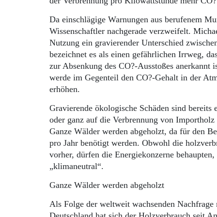
der Verbrennung pro Kilowattstunde mehr CO? 
Da einschlägige Warnungen aus berufenem Mund
Wissenschaftler nachgerade verzweifelt. Micha
Nutzung ein gravierender Unterschied zwischen
bezeichnet es als einen gefährlichen Irrweg, d
zur Absenkung des CO?-Ausstoßes anerkannt i
werde im Gegenteil den CO?-Gehalt in der Atm
erhöhen.
Gravierende ökologische Schäden sind bereits e
oder ganz auf die Verbrennung von Importholz
Ganze Wälder werden abgeholzt, da für den Be
pro Jahr benötigt werden. Obwohl die holzver
vorher, dürfen die Energiekonzerne behaupten, 
„klimaneutral“.
Ganze Wälder werden abgeholzt
Als Folge der weltweit wachsenden Nachfrage n
Deutschland hat sich der Holzverbrauch seit A