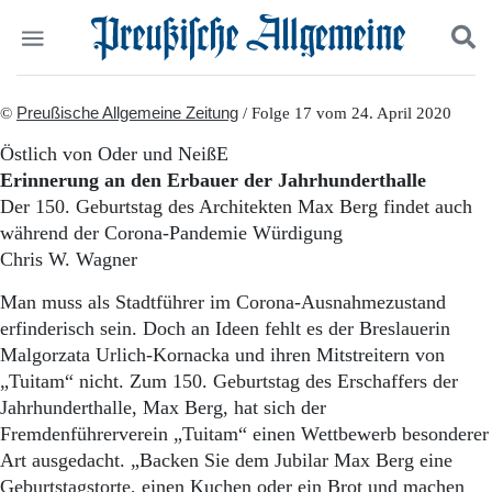
Politik
©
Preußische Allgemeine Zeitung
Suchen und finden
/ Folge 17 vom 24. April 2020
Kultur
Östlich von Oder und NeißE
Wirtschaft
Erinnerung an den Erbauer der Jahrhunderthalle
Panorama
Der 150. Geburtstag des Architekten Max Berg findet auch
Gesellschaft
während der Corona-Pandemie Würdigung
Leben
Chris W. Wagner
Geschichte
Ostpreußen
Man muss als Stadtführer im Corona-Ausnahmezustand
Pommern
erfinderisch sein. Doch an Ideen fehlt es der Breslauerin
Berlin-Brandenburg
Malgorzata Urlich-Kornacka und ihren Mitstreitern von
Schlesien
Danzig und Westpreußen
„Tuitam“ nicht. Zum 150. Geburtstag des Erschaffers der
Bücher
Jahrhunderthalle, Max Berg, hat sich der
Fremdenführerverein „Tuitam“ einen Wettbewerb besonderer
Start
Art ausgedacht. „Backen Sie dem Jubilar Max Berg eine
Wer wir sind
Geburtstagstorte, einen Kuchen oder ein Brot und machen