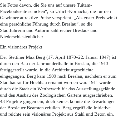
Aktuelle Ausgabe
Sie Fotos davon, die Sie uns auf unsere Tuitam-
Abonnenten-Login
Facebookseite schicken“, so Urlich-Kornacka, die für den
Abonnent werden
Gewinner attraktive Preise verspricht. „Als erster Preis winkt
Abo Prämien
Archiv
eine persönliche Führung durch Breslau“, so die
Mediadaten
Stadtführerin und Autorin zahlreicher Breslau- und
Niederschlesienbücher.
Kontakt
Impressum
Ein visionäres Projekt
Datenschutz
Der Stettiner Max Berg (17. April 1870–22. Januar 1947) ist
durch den Bau der Jahrhunderthalle in Breslau, die 1913
fertiggestellt wurde, in die Architekturgeschichte
eingegangen. Berg kam 1909 nach Breslau, nachdem er zum
Stadtbaurat für Hochbau ernannt worden war. 1911 wurde
durch die Stadt ein Wettbewerb für das Ausstellungsgelände
und den Ausbau des Zoologischen Gartens ausgeschrieben.
43 Projekte gingen ein, doch keines konnte die Erwartungen
der Breslauer Beamten erfüllen. Berg ergriff die Initiative
und reichte sein visionäres Projekt aus Stahl und Beton ein.