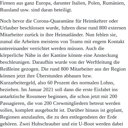
Aktuelle Ausgabe
Firmen aus ganz Europa, darunter Italien, Polen, Rumänien,
Abonnenten-Login
Russland usw. sind daran beteiligt.
Abonnent werden
Abo Prämien
Noch bevor die Corona-Quarantäne für Heimkehrer oder
Archiv
Urlauber beschlossen wurde, fuhren diese rund 800 externen
Mediadaten
Mitarbeiter zurück in ihre Heimatländer. Nun fehlen sie,
zumal die Arbeiten meistens von Teams mit engem Kontakt
Kontakt
untereinander verrichtet werden müssen. Auch die
Impressum
körperliche Nähe in der Kantine könnte eine Ansteckung
Datenschutz
beschleunigen. Daraufhin wurde von der Werftleitung die
Reißleine gezogen. Die rund 800 Mitarbeiter aus der Region
können jetzt ihre Überstunden abbauen bzw.
Kurzarbeitergeld, also 60 Prozent des normalen Lohns,
beziehen. Im Januar 2021 soll dann die erste Eisfahrt ins
antarktische Rossmeer beginnen, die schon jetzt mit 200
Passagieren, die von 200 Crewmitgliedern betreut werden
sollen, komplett ausgebucht ist. Darüber hinaus ist geplant,
Regionen anzulaufen, die zu den entlegendsten der Erde
gehören. Zwei Hubschrauber und ein U-Boot werden dabei