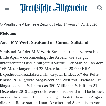
Politik
©
Preußische Allgemeine Zeitung
Suchen und finden
/ Folge 17 vom 24. April 2020
Kultur
Meldung
Wirtschaft
Panorama
Auch MV-Werft Stralsund im Corona-Stillstand
Gesellschaft
Leben
Stralsund Auf der M-V-Werft Stralsund ruht – vorerst bis
Geschichte
Ende April – coronabedingt die Arbeit, wie aus gut
Ostpreußen
unterrichteter Quelle mitgeteilt wurde. Der Stahlbau an dem
Pommern
165 Meter langen und 23 Meter breiten 20.000 BRZ-
Berlin-Brandenburg
Expeditionskreuzfahrtschiff "Crystal Endeavor" der Polar-
Schlesien
Klasse PC 6, größte Megayacht der Welt mit Eisklasse, ist
Danzig und Westpreußen
längst beendet. Seitdem das 350-Millionen-Schiff am 21.
Bücher
Dezember 2019 ausgedockt worden ist, wird mit Hochdruck
Start
an dem luxuriösen Innenausbau gearbeitet, damit ab August
Wer wir sind
die erste Reise starten kann. Arbeiter und Spezialisten von