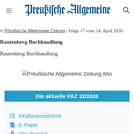
Politik
©
Preußische Allgemeine Zeitung
Suchen und finden
/ Folge 17 vom 24. April 2020
Kultur
Rautenberg Buchhandlung
Wirtschaft
Panorama
Rautenberg Buchhandlung
Gesellschaft
Leben
Geschichte
Ostpreußen
Pommern
Berlin-Brandenburg
Die aktuelle PAZ 32/2026
Schlesien
Danzig und Westpreußen
Bücher
Inhaltsverzeichnis
Start
E-Paper
Wer wir sind