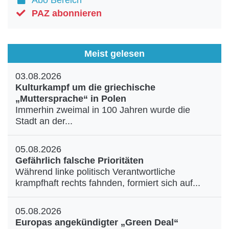
Abo Bereich
Aktuelle Ausgabe
Abonnenten-Login
PAZ abonnieren
Abonnent werden
Abo Prämien
Archiv
Meist gelesen
Mediadaten
03.08.2026
Kontakt
Kulturkampf um die griechische
Impressum
„Muttersprache“ in Polen
Datenschutz
Immerhin zweimal in 100 Jahren wurde die
Stadt an der...
05.08.2026
Gefährlich falsche Prioritäten
Während linke politisch Verantwortliche
krampfhaft rechts fahnden, formiert sich auf...
05.08.2026
Europas angekündigter „Green Deal“