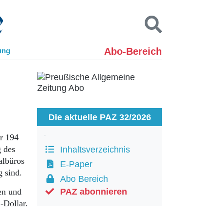
Abo-Bereich
ung
Kontakt
Impressum
Datenschutz
SUCHEN
Die aktuelle PAZ 32/2026
er 194
g des
Inhaltsverzeichnis
albüros
E-Paper
 sind.
Abo Bereich
hen und
PAZ abonnieren
-Dollar.