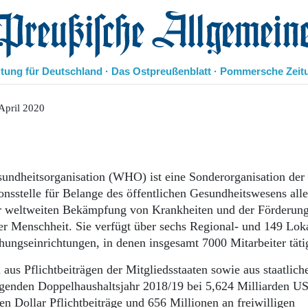
eußische Allgemeine Zeitung
itung für Deutschland · Das Ostpreußenblatt · Pommersche Zeit
Politik
April 2020
Kultur
Wirtschaft
Panorama
Gesellschaft
sundheitsorganisation (WHO) ist eine Sonderorganisation der
Leben
nsstelle für Belange des öffentlichen Gesundheitswesens all
Geschichte
der weltweiten Bekämpfung von Krankheiten und der Förderun
Ostpreußen
r Menschheit. Sie verfügt über sechs Regional- und 149 Lok
Pommern
ungseinrichtungen, in denen insgesamt 7000 Mitarbeiter tätig
Berlin-Brandenburg
Schlesien
 aus Pflichtbeiträgen der Mitgliedsstaaten sowie aus staatlic
Danzig und Westpreußen
genden Doppelhaushaltsjahr 2018/19 bei 5,624 Milliarden US
Bücher
 Dollar Pflichtbeiträge und 656 Millionen an freiwilligen