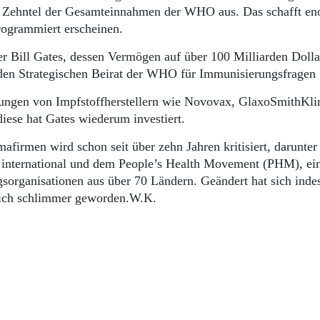
t Zehntel der Gesamteinnahmen der WHO aus. Das schafft e
rogrammiert erscheinen.
er Bill Gates, dessen Vermögen auf über 100 Milliarden Dolla
 den Strategischen Beirat der WHO für Immunisierungsfragen
ungen von Impfstoffherstellern wie Novovax, GlaxoSmithKli
ese hat Gates wiederum investiert.
irmen wird schon seit über zehn Jahren kritisiert, darunter
o international und dem People’s Health Movement (PHM), e
sorganisationen aus über 70 Ländern. Geändert hat sich inde
erlich schlimmer geworden.W.K.