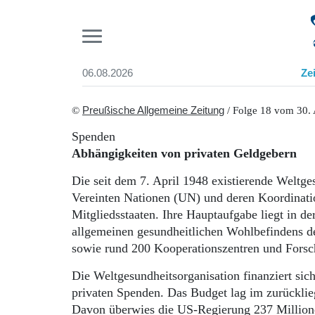
Pr
06.08.2026
Ze
Suchen und finden
Start
©
Preußische Allgemeine Zeitung
/ Folge 18 vom 30. 
Wer wir sind
Spenden
Aktuelle Ausgabe
Abhängigkeiten von privaten Geldgebern
Abonnenten-Login
Abonnent werden
Die seit dem 7. April 1948 existierende Weltge
Abo Prämien
Vereinten Nationen (UN) und deren Koordinatio
Archiv
Mitgliedsstaaten. Ihre Hauptaufgabe liegt in 
Mediadaten
allgemeinen gesundheitlichen Wohlbefindens de
sowie rund 200 Kooperationszentren und Forsch
Die Weltgesundheitsorganisation finanziert sich
privaten Spenden. Das Budget lag im zurücklie
Davon überwies die US-Regierung 237 Millionen