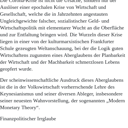
Die Corona-Krise ist nicht die Ursache, sondern nur der
Aktuelle Ausgabe
Abonnenten-Login
Auslöser einer epochalen Krise von Wirtschaft und
Abonnent werden
Gesellschaft, welche die in Jahrzehnten angestauten
Abo Prämien
Ungleichgewichte falscher, sozialistischer Geld- und
Archiv
Wirtschaftspolitik mit elementarer Wucht an die Oberfläche
Mediadaten
und zur Entfaltung bringen wird. Die Wurzeln dieser Krise
liegen in einer von der kulturmarxistischen Frankfurter
Kontakt
Schule gezeugten Weltanschauung, bei der die Logik guten
Impressum
Wirtschaftens zugunsten eines Aberglaubens der Planbarkeit
Datenschutz
der Wirtschaft und der Machbarkeit schmerzlosen Lebens
geopfert wurde.
Der scheinwissenschaftliche Ausdruck dieses Aberglaubens
ist die in der Volkswirtschaft vorherrschende Lehre des
Keynesianismus und seiner diversen Ableger, insbesondere
seiner neuesten Wahnvorstellung, der sogenannten „Modern
Monetary Theory“.
Finanzpolitischer Irrglaube