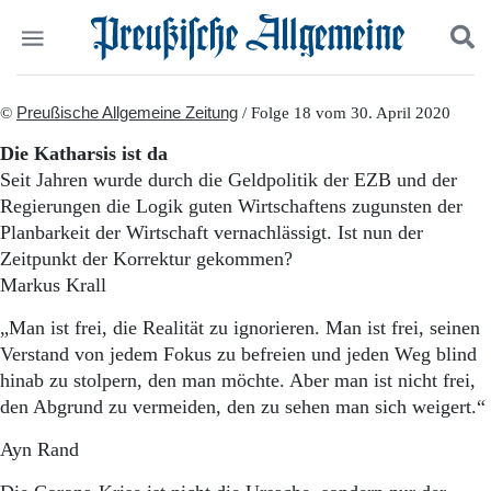
Politik
©
Preußische Allgemeine Zeitung
Suchen und finden
/ Folge 18 vom 30. April 2020
Kultur
Die Katharsis ist da
Wirtschaft
Seit Jahren wurde durch die Geldpolitik der EZB und der
Panorama
Regierungen die Logik guten Wirtschaftens zugunsten der
Gesellschaft
Planbarkeit der Wirtschaft vernachlässigt. Ist nun der
Leben
Zeitpunkt der Korrektur gekommen?
Geschichte
Ostpreußen
Markus Krall
Pommern
„Man ist frei, die Realität zu ignorieren. Man ist frei, seinen
Berlin-Brandenburg
Verstand von jedem Fokus zu befreien und jeden Weg blind
Schlesien
Danzig und Westpreußen
hinab zu stolpern, den man möchte. Aber man ist nicht frei,
Bücher
den Abgrund zu vermeiden, den zu sehen man sich weigert.“
Start
Ayn Rand
Wer wir sind