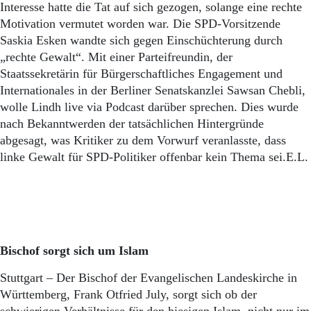
Aktuelle Ausgabe
Interesse hatte die Tat auf sich gezogen, solange eine rechte
Abonnenten-Login
Motivation vermutet worden war. Die SPD-Vorsitzende
Abonnent werden
Saskia Esken wandte sich gegen Einschüchterung durch
Abo Prämien
„rechte Gewalt“. Mit einer Parteifreundin, der
Archiv
Staatssekretärin für Bürgerschaftliches Engagement und
Mediadaten
Internationales in der Berliner Senatskanzlei Sawsan Chebli,
Kontakt
wolle Lindh live via Podcast darüber sprechen. Dies wurde
Impressum
nach Bekanntwerden der tatsächlichen Hintergründe
Datenschutz
abgesagt, was Kritiker zu dem Vorwurf veranlasste, dass
linke Gewalt für SPD-Politiker offenbar kein Thema sei.E.L.
Bischof sorgt sich um Islam
Stuttgart – Der Bischof der Evangelischen Landeskirche in
Württemberg, Frank Otfried July, sorgt sich ob der