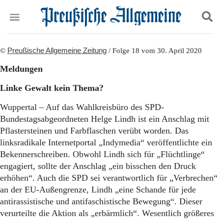
Politik
©
Preußische Allgemeine Zeitung
Suchen und finden
/ Folge 18 vom 30. April 2020
Kultur
Meldungen
Wirtschaft
Panorama
Linke Gewalt kein Thema?
Gesellschaft
Leben
Wuppertal – Auf das Wahlkreisbüro des SPD-
Geschichte
Bundestagsabgeordneten Helge Lindh ist ein Anschlag mit
Ostpreußen
Pflastersteinen und Farbflaschen verübt worden. Das
Pommern
linksradikale Internetportal „Indymedia“ veröffentlichte ein
Berlin-Brandenburg
Bekennerschreiben. Obwohl Lindh sich für „Flüchtlinge“
Schlesien
engagiert, sollte der Anschlag „ein bisschen den Druck
Danzig und Westpreußen
erhöhen“. Auch die SPD sei verantwortlich für „Verbrechen“
Bücher
an der EU-Außengrenze, Lindh „eine Schande für jede
Start
antirassistische und antifaschistische Bewegung“. Dieser
Wer wir sind
verurteilte die Aktion als „erbärmlich“. Wesentlich größeres