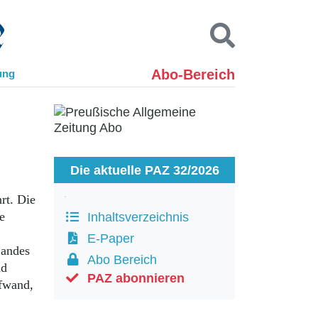
Abo-Bereich
ung
Kontakt
Impressum
Datenschutz
SUCHEN
Die aktuelle PAZ 32/2026
rt. Die
e
Inhaltsverzeichnis
E-Paper
Landes
Abo Bereich
nd
PAZ abonnieren
ufwand,