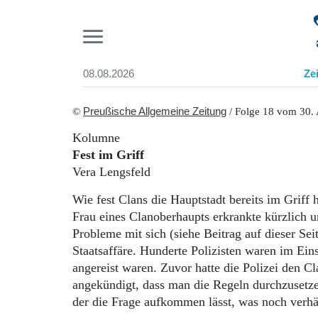
Pr
08.08.2026
Ze
Suchen und finden
Start
©
Preußische Allgemeine Zeitung
/ Folge 18 vom 30. 
Wer wir sind
Kolumne
Aktuelle Ausgabe
Fest im Griff
Abonnenten-Login
Vera Lengsfeld
Abonnent werden
Abo Prämien
Wie fest Clans die Hauptstadt bereits im Griff
Archiv
Frau eines Clanoberhaupts erkrankte kürzlich u
Mediadaten
Probleme mit sich (siehe Beitrag auf dieser Sei
Staatsaffäre. Hunderte Polizisten waren im Ein
angereist waren. Zuvor hatte die Polizei den C
angekündigt, dass man die Regeln durchzusetz
der die Frage aufkommen lässt, was noch verhäl