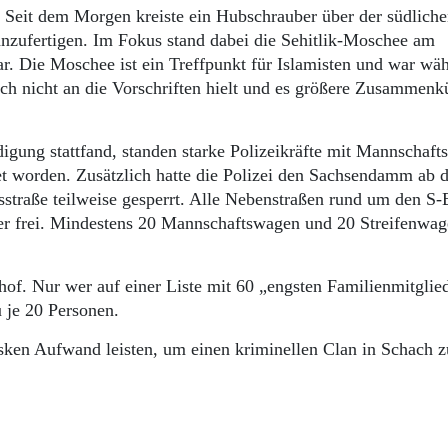
 Seit dem Morgen kreiste ein Hubschrauber über der südlich
nzufertigen. Im Fokus stand dabei die Sehitlik-Moschee am
 Die Moschee ist ein Treffpunkt für Islamisten und war wä
sich nicht an die Vorschriften hielt und es größere Zusammenk
gung stattfand, standen starke Polizeikräfte mit Mannschaf
et worden. Zusätzlich hatte die Polizei den Sachsendamm ab d
straße teilweise gesperrt. Alle Nebenstraßen rund um den S
er frei. Mindestens 20 Mannschaftswagen und 20 Streifenwa
hof. Nur wer auf einer Liste mit 60 „engsten Familienmitglie
 je 20 Personen.
esken Aufwand leisten, um einen kriminellen Clan in Schach z