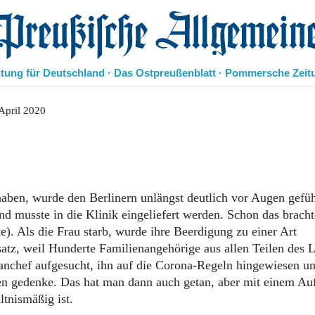
eußische Allgemeine Zeitung
itung für Deutschland · Das Ostpreußenblatt · Pommersche Zeit
Politik
April 2020
Kultur
Wirtschaft
Panorama
Gesellschaft
Leben
 haben, wurde den Berlinern unlängst deutlich vor Augen gefüh
Geschichte
nd musste in die Klinik eingeliefert werden. Schon das bracht
Ostpreußen
te). Als die Frau starb, wurde ihre Beerdigung zu einer Art
Pommern
satz, weil Hunderte Familienangehörige aus allen Teilen des 
Berlin-Brandenburg
lanchef aufgesucht, ihn auf die Corona-Regeln hingewiesen u
Schlesien
Danzig und Westpreußen
en gedenke. Das hat man dann auch getan, aber mit einem A
Bücher
tnismäßig ist.