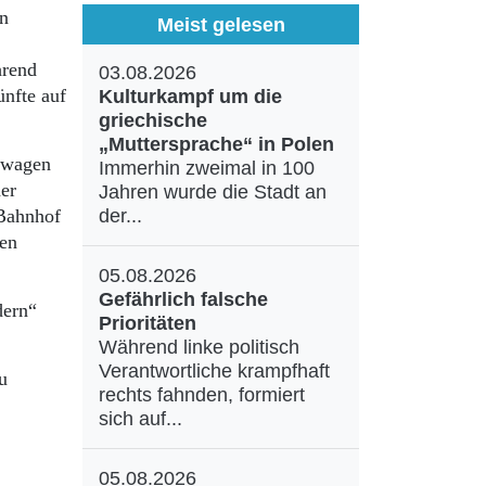
en
Meist gelesen
hrend
03.08.2026
ünfte auf
Kulturkampf um die
griechische
„Muttersprache“ in Polen
tswagen
Immerhin zweimal in 100
er
Jahren wurde die Stadt an
-Bahnhof
der...
gen
05.08.2026
Gefährlich falsche
dern“
Prioritäten
Während linke politisch
Verantwortliche krampfhaft
u
rechts fahnden, formiert
sich auf...
05.08.2026