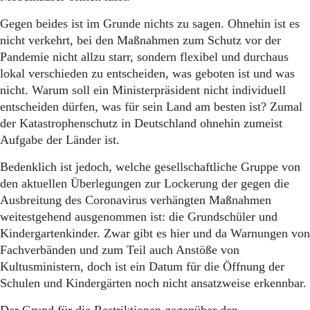
Aktuelle Ausgabe
Abonnenten-Login
Gegen beides ist im Grunde nichts zu sagen. Ohnehin ist es
Abonnent werden
nicht verkehrt, bei den Maßnahmen zum Schutz vor der
Abo Prämien
Pandemie nicht allzu starr, sondern flexibel und durchaus
Archiv
lokal verschieden zu entscheiden, was geboten ist und was
Mediadaten
nicht. Warum soll ein Ministerpräsident nicht individuell
Kontakt
entscheiden dürfen, was für sein Land am besten ist? Zumal
Impressum
der Katastrophenschutz in Deutschland ohnehin zumeist
Datenschutz
Aufgabe der Länder ist.
Bedenklich ist jedoch, welche gesellschaftliche Gruppe von
den aktuellen Überlegungen zur Lockerung der gegen die
Ausbreitung des Coronavirus verhängten Maßnahmen
weitestgehend ausgenommen ist: die Grundschüler und
Kindergartenkinder. Zwar gibt es hier und da Warnungen von
Fachverbänden und zum Teil auch Anstöße von
Kultusministern, doch ist ein Datum für die Öffnung der
Schulen und Kindergärten noch nicht ansatzweise erkennbar.