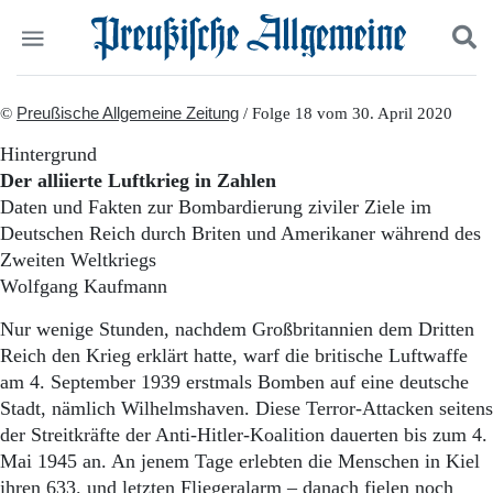
Politik
©
Preußische Allgemeine Zeitung
Suchen und finden
/ Folge 18 vom 30. April 2020
Kultur
Hintergrund
Wirtschaft
Der alliierte Luftkrieg in Zahlen
Panorama
Daten und Fakten zur Bombardierung ziviler Ziele im
Gesellschaft
Deutschen Reich durch Briten und Amerikaner während des
Leben
Zweiten Weltkriegs
Geschichte
Ostpreußen
Wolfgang Kaufmann
Pommern
Nur wenige Stunden, nachdem Großbritannien dem Dritten
Berlin-Brandenburg
Reich den Krieg erklärt hatte, warf die britische Luftwaffe
Schlesien
Danzig und Westpreußen
am 4. September 1939 erstmals Bomben auf eine deutsche
Bücher
Stadt, nämlich Wilhelmshaven. Diese Terror-Attacken seitens
der Streitkräfte der Anti-Hitler-Koalition dauerten bis zum 4.
Start
Mai 1945 an. An jenem Tage erlebten die Menschen in Kiel
Wer wir sind
ihren 633. und letzten Fliegeralarm – danach fielen noch