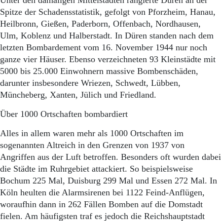
Unter den damaligen Mittelstädten rangierte Düren an der
Spitze der Schadensstatistik, gefolgt von Pforzheim, Hanau,
Heilbronn, Gießen, Paderborn, Offenbach, Nordhausen,
Ulm, Koblenz und Halberstadt. In Düren standen nach dem
letzten Bombardement vom 16. November 1944 nur noch
ganze vier Häuser. Ebenso verzeichneten 93 Kleinstädte mit
5000 bis 25.000 Einwohnern massive Bombenschäden,
darunter insbesondere Wriezen, Schwedt, Lübben,
Müncheberg, Xanten, Jülich und Friedland.
Über 1000 Ortschaften bombardiert
Alles in allem waren mehr als 1000 Ortschaften im
sogenannten Altreich in den Grenzen von 1937 von
Angriffen aus der Luft betroffen. Besonders oft wurden dabei
die Städte im Ruhrgebiet attackiert. So beispielsweise
Bochum 225 Mal, Duisburg 299 Mal und Essen 272 Mal. In
Köln heulten die Alarmsirenen bei 1122 Feind-Anflügen,
woraufhin dann in 262 Fällen Bomben auf die Domstadt
fielen. Am häufigsten traf es jedoch die Reichshauptstadt