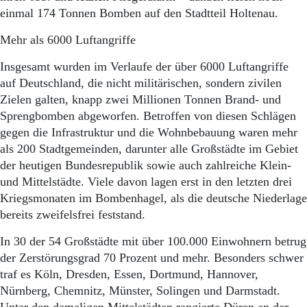
Aktuelle Ausgabe
einmal 174 Tonnen Bomben auf den Stadtteil Holtenau.
Abonnenten-Login
Abonnent werden
Mehr als 6000 Luftangriffe
Abo Prämien
Archiv
Insgesamt wurden im Verlaufe der über 6000 Luftangriffe
Mediadaten
auf Deutschland, die nicht militärischen, sondern zivilen
Zielen galten, knapp zwei Millionen Tonnen Brand- und
Kontakt
Sprengbomben abgeworfen. Betroffen von diesen Schlägen
Impressum
gegen die Infrastruktur und die Wohnbebauung waren mehr
Datenschutz
als 200 Stadtgemeinden, darunter alle Großstädte im Gebiet
der heutigen Bundesrepublik sowie auch zahlreiche Klein-
und Mittelstädte. Viele davon lagen erst in den letzten drei
Kriegsmonaten im Bombenhagel, als die deutsche Niederlage
bereits zweifelsfrei feststand.
In 30 der 54 Großstädte mit über 100.000 Einwohnern betrug
der Zerstörungsgrad 70 Prozent und mehr. Besonders schwer
traf es Köln, Dresden, Essen, Dortmund, Hannover,
Nürnberg, Chemnitz, Münster, Solingen und Darmstadt.