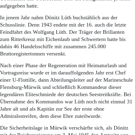
Aktuelle Ausgabe
aufgegeben hatte.
Abonnenten-Login
Abonnent werden
In jenem Jahr nahm Dönitz Lüth buchstäblich aus der
Abo Prämien
Schusslinie. Denn 1943 endete mit der 16. auch die letzte
Archiv
Feindfahrt des Wolfgang Lüth. Der Träger der Brillanten
Mediadaten
zum Ritterkreuz mit Eichenlaub und Schwertern hatte bis
Kontakt
dahin 46 Handelsschiffe mit zusammen 245.000
Impressum
Bruttoregistertonnen versenkt.
Datenschutz
Nach einer Phase der Regeneration mit Heimaturlaub und
Vortragsreise wurde er im darauffolgenden Jahr erst Chef
einer U-Flottille, dann Abteilungsleiter auf der Marineschule
Flensburg-Mürwik und schließlich Kommandeur dieser
legendären Eliteschmiede der deutschen Seestreitkräfte. Bei
Übernahme des Kommandos war Lüth noch nicht einmal 31
Jahre alt und als Kapitän zur See der erste ohne
Admiralsstreifen, dem diese Ehre zuteilwurde.
Die Sicherheitslage in Mürwik verschärfte sich, als Dönitz