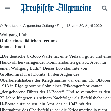
Politik
©
Preußische Allgemeine Zeitung
Suchen und finden
/ Folge 18 vom 30. April 2020
Kultur
Wolfgang Lüth
Wirtschaft
Opfer eines tödlichen Irrtums
Panorama
Manuel Ruoff
Gesellschaft
Leben
„Die deutsche U-Boot-Waffe hat eine Vielzahl guter und eine
Geschichte
Handvoll hervorragender Kommandanten gehabt. Aber nur
Ostpreußen
einen Wolfgang Lüth.“ Dieses Lob stammte von
Pommern
Großadmiral Karl Dönitz. In den Augen des
Berlin-Brandenburg
Oberbefehlshabers der Kriegsmarine war der am 15. Oktober
Schlesien
Danzig und Westpreußen
1913 in Riga geborene Sohn eines Trikotagenfabrikanten
Bücher
„der geborene Führer der U-Boote“. Und so versuchte er den
22 Jahre Jüngeren zu seinem Nachfolger als Befehlshaber der
Start
U-Boote aufzubauen, ein Amt, das er 1943 mit der
Wer wir sind
Übernahme des Oberbefehls über die Kriegsmarine ja nicht