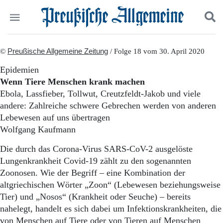
Politik
©
Preußische Allgemeine Zeitung
Suchen und finden
/ Folge 18 vom 30. April 2020
Kultur
Epidemien
Wirtschaft
Wenn Tiere Menschen krank machen
Panorama
Ebola, Lassfieber, Tollwut, Creutzfeldt-Jakob und viele
Gesellschaft
andere: Zahlreiche schwere Gebrechen werden von anderen
Leben
Lebewesen auf uns übertragen
Geschichte
Ostpreußen
Wolfgang Kaufmann
Pommern
Die durch das Corona-Virus SARS-CoV-2 ausgelöste
Berlin-Brandenburg
Lungenkrankheit Covid-19 zählt zu den sogenannten
Schlesien
Danzig und Westpreußen
Zoonosen. Wie der Begriff – eine Kombination der
Bücher
altgriechischen Wörter „Zoon“ (Lebewesen beziehungsweise
Tier) und „Nosos“ (Krankheit oder Seuche) – bereits
Start
nahelegt, handelt es sich dabei um Infektionskrankheiten, die
Wer wir sind
von Menschen auf Tiere oder von Tieren auf Menschen