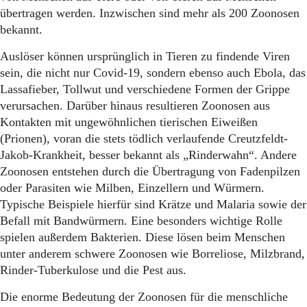
Aktuelle Ausgabe
übertragen werden. Inzwischen sind mehr als 200 Zoonosen
Abonnenten-Login
bekannt.
Abonnent werden
Abo Prämien
Auslöser können ursprünglich in Tieren zu findende Viren
Archiv
sein, die nicht nur Covid-19, sondern ebenso auch Ebola, das
Mediadaten
Lassafieber, Tollwut und verschiedene Formen der Grippe
Kontakt
verursachen. Darüber hinaus resultieren Zoonosen aus
Impressum
Kontakten mit ungewöhnlichen tierischen Eiweißen
Datenschutz
(Prionen), voran die stets tödlich verlaufende Creutzfeldt-
Jakob-Krankheit, besser bekannt als „Rinderwahn“. Andere
Zoonosen entstehen durch die Übertragung von Fadenpilzen
oder Parasiten wie Milben, Einzellern und Würmern.
Typische Beispiele hierfür sind Krätze und Malaria sowie der
Befall mit Bandwürmern. Eine besonders wichtige Rolle
spielen außerdem Bakterien. Diese lösen beim Menschen
unter anderem schwere Zoonosen wie Borreliose, Milzbrand,
Rinder-Tuberkulose und die Pest aus.
Die enorme Bedeutung der Zoonosen für die menschliche