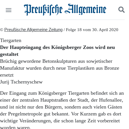
Politik
©
Preußische Allgemeine Zeitung
Suchen und finden
/ Folge 18 vom 30. April 2020
Kultur
Tiergarten
Wirtschaft
Der Haupteingang des Königsberger Zoos wird neu
Panorama
gestaltet
Gesellschaft
Brüchig gewordene Betonskulpturen aus sowjetischer
Leben
Manufaktur wurden durch neue Tierplastiken aus Bronze
Geschichte
Ostpreußen
ersetzt
Pommern
Jurij Tschernyschew
Berlin-Brandenburg
Der Eingang zum Königsberger Tiergarten befindet sich an
Schlesien
Danzig und Westpreußen
einer der zentralen Hauptstraßen der Stadt, der Hufenallee,
Bücher
und ist nicht nur den Bürgern, sondern auch vielen Gästen
der Pregelmetropole gut bekannt. Vor Kurzem gab es dort
Start
wichtige Veränderungen, die schon lange Zeit vorbereitet
Wer wir sind
worden waren.