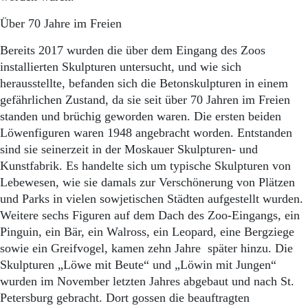
Aktuelle Ausgabe
Abonnenten-Login
Über 70 Jahre im Freien
Abonnent werden
Abo Prämien
Bereits 2017 wurden die über dem Eingang des Zoos
Archiv
installierten Skulpturen untersucht, und wie sich
Mediadaten
herausstellte, befanden sich die Betonskulpturen in einem
gefährlichen Zustand, da sie seit über 70 Jahren im Freien
Kontakt
standen und brüchig geworden waren. Die ersten beiden
Impressum
Löwenfiguren waren 1948 angebracht worden. Entstanden
Datenschutz
sind sie seinerzeit in der Moskauer Skulpturen- und
Kunstfabrik. Es handelte sich um typische Skulpturen von
Lebewesen, wie sie damals zur Verschönerung von Plätzen
und Parks in vielen sowjetischen Städten aufgestellt wurden.
Weitere sechs Figuren auf dem Dach des Zoo-Eingangs, ein
Pinguin, ein Bär, ein Walross, ein Leopard, eine Bergziege
sowie ein Greifvogel, kamen zehn Jahre später hinzu. Die
Skulpturen „Löwe mit Beute“ und „Löwin mit Jungen“
wurden im November letzten Jahres abgebaut und nach St.
Petersburg gebracht. Dort gossen die beauftragten